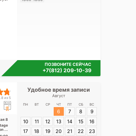
своих перс
ПОЗВОНИТЕ СЕЙЧАС
+7(812) 209-10-39
Удобное время записи
Удобное 
Август
Медицинский
.8 из 5
Сов
ПН
ВТ
СР
ЧТ
ПТ
СБ
ВС
6
7
8
9
Адрес:
Санкт-П
кая 8
10
11
12
13
14
15
16
Советская 8
tage
Titan 1.5 Тесла, КТ Toshiba Aquilion ...
17
18
19
20
21
22
23