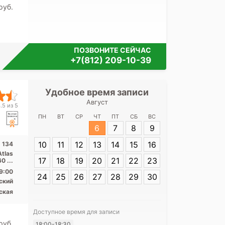
pуб.
ПОЗВОНИТЕ СЕЙЧАС
+7(812) 209-10-39
Удобное время записи
Удобное 
Август
Детская гор
.5 из 5
больница № 5 
ПН
ВТ
СР
ЧТ
ПТ
СБ
ВС
ул. Буха
6
7
8
9
10
11
12
13
14
15
16
. 134
Адрес:
СПб, ул
Atlas
17
18
19
20
21
22
23
0 ...
9:00
24
25
26
27
28
29
30
ский
ская
Доступное время для записи
pуб.
Я согласе
18:00-18:30