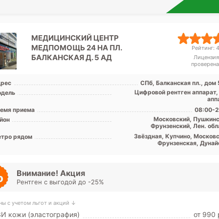
МЕДИЦИНСКИЙ ЦЕНТР
МЕДПОМОЩЬ 24 НА ПЛ.
Рейтинг: 4
БАЛКАНСКАЯ Д. 5 АД
Лицензия
проверена
рес
СПб, Балканская пл., дом
Цифровой рентген аппарат,
дель
апп
емя приема
08:00-2
Московский, Пушкинс
йон
Фрунзенский, Лен. обл
Звёздная, Купчино, Московс
тро рядом
Фрунзенская, Дунай
Внимание! Акция
Рентген с выгодой до -25%
ны с учетом льгот и акций ↓
И кожи (эластография)
от 990 