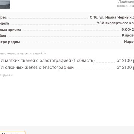
Лицензия
проверена
рес
СПб, ул. Ивана Черных 
УЗИ экспертного кл
дель
емя приема
9:00-2
Киров
йон
Нарв
тро рядом
ны с учетом льгот и акций ↓
И мягких тканей с эластографией (1 область)
от 2100 
И слюнных желез с эластографией
от 2100 
е цены