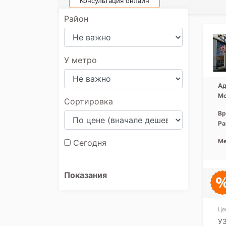
Консультация онлайн
Район
У метро
Ад
Мо
Сортировка
Вр
Ра
Ме
Сегодня
Показания
Це
УЗ