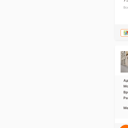
Вс
Ад
Мо
Вр
Ра
Ме