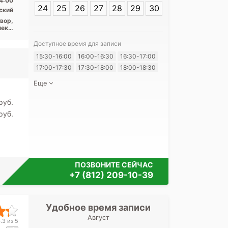
4:00
24
25
26
27
28
29
30
ский
вор,
ект,
ект,
ого,
Доступное время для записи
ская
Я согласе
15:30-16:00
16:00-16:30
16:30-17:00
своих перс
17:00-17:30
17:30-18:00
18:00-18:30
Еще
pуб.
pуб.
ПОЗВОНИТЕ СЕЙЧАС
+7 (812) 209-10-39
Удобное время записи
Удобное 
Август
Медицинский 
.3 из 5
Чер