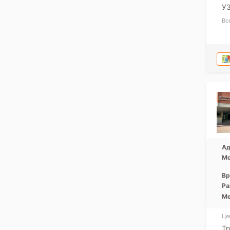
УЗ
Вс
Ад
Мо
Вр
Ра
Ме
Це
Т