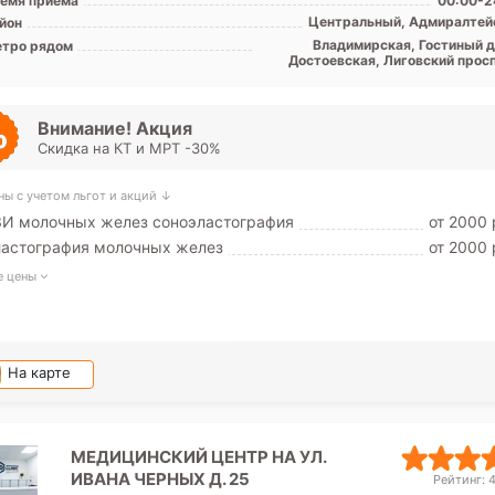
емя приема
00:00-2
Центральный, Адмиралтей
йон
Владимирская, Гостиный д
тро рядом
Достоевская, Лиговский просп
Маяковская, Невский просп
Площадь Александра Невск
Площадь Восстания, Пушкин
Внимание! Акция
Скидка на КТ и МРТ -30%
ны с учетом льгот и акций ↓
ЗИ молочных желез соноэластография
от 2000 
ластография молочных желез
от 2000 
е цены
На карте
МЕДИЦИНСКИЙ ЦЕНТР НА УЛ.
ИВАНА ЧЕРНЫХ Д. 25
Рейтинг: 4