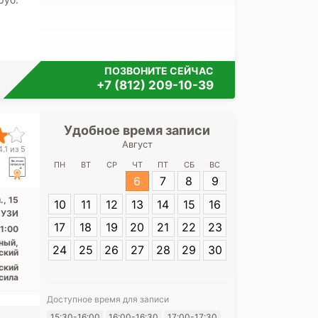
ПОЗВОНИТЕ СЕЙЧАС
+7 (812) 209-10-39
Удобное время записи
Удобное 
Август
Медицинский 
.1 из 5
ПН
ВТ
СР
ЧТ
ПТ
СБ
ВС
6
7
8
9
Адрес:
Санкт-
, 15
10
11
12
13
14
15
16
Бронницкая ул.
УЗИ
17
18
19
20
21
22
23
1:00
ный,
24
25
26
27
28
29
30
ский
ский
сила
Доступное время для записи
Я согласе
15:30-16:00
16:00-16:30
17:00-17:30