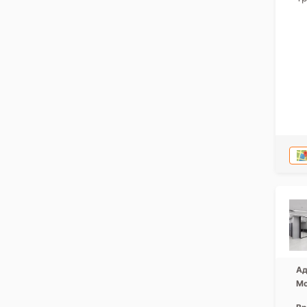
Ад
Мо