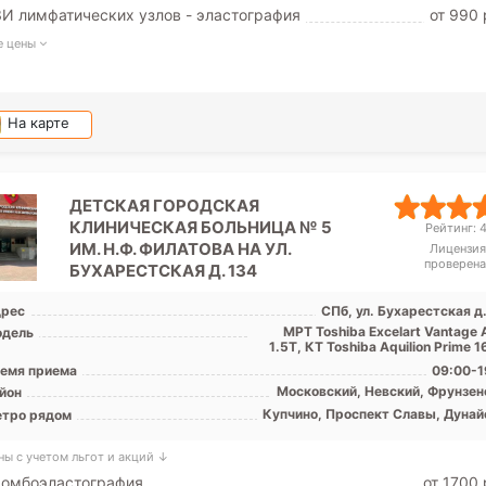
И лимфатических узлов - эластография
от 990 
е цены
На карте
ДЕТСКАЯ ГОРОДСКАЯ
КЛИНИЧЕСКАЯ БОЛЬНИЦА № 5
Рейтинг: 4
ИМ. Н.Ф. ФИЛАТОВА НА УЛ.
Лицензия
проверена
БУХАРЕСТСКАЯ Д. 134
рес
СПб, ул. Бухарестская д
МРТ Toshiba Excelart Vantage 
дель
1.5Т, КТ Toshiba Aquilion Prime 16
емя приема
09:00-1
Московский, Невский, Фрунзен
йон
Купчино, Проспект Славы, Дунай
тро рядом
ны с учетом льгот и акций ↓
ромбоэластография
от 1700 