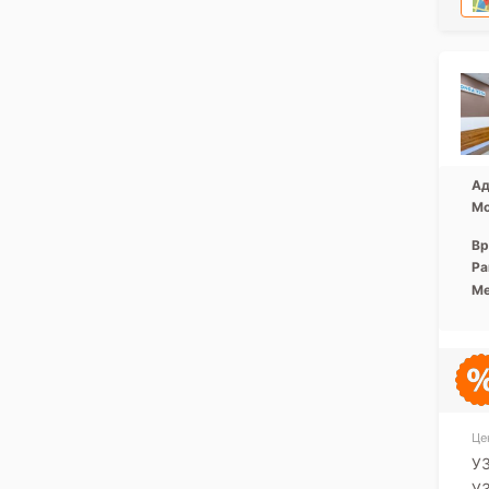
Ад
Мо
Вр
Ра
Ме
Це
УЗ
УЗ