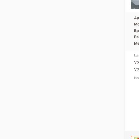
Ад
Мо
Вр
Ра
Ме
Це
УЗ
УЗ
Вс