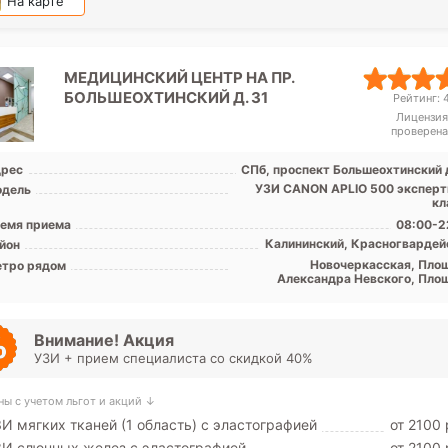
На карте
МЕДИЦИНСКИЙ ЦЕНТР НА ПР.
БОЛЬШЕОХТИНСКИЙ Д. 31
Рейтинг: 4
Лицензия
проверена
рес
СПб, проспект Большеохтинский д
УЗИ CANON APLIO 500 эксперт
дель
кл
емя приема
08:00-2
Калининский, Красногвардей
йон
Новочеркасская, Пло
тро рядом
Александра Невского, Пло
Ле
Внимание! Акция
УЗИ + прием специалиста со скидкой 40%
ны с учетом льгот и акций ↓
И мягких тканей (1 область) с эластографией
от 2100 
И слюнных желез с эластографией
от 2100 