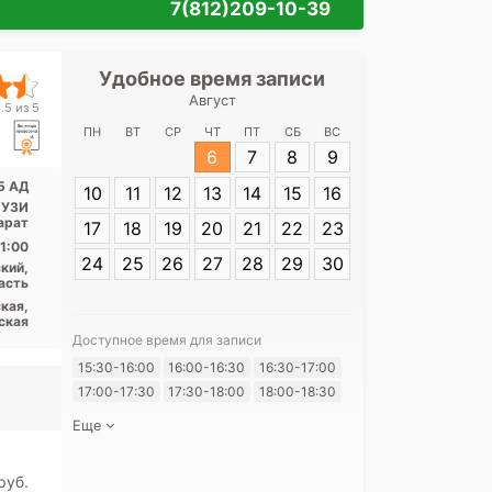
7(812)209-10-39
Удобное время записи
Удобное 
Август
Медицинский 
.5 из 5
на пл. Ба
ПН
ВТ
СР
ЧТ
ПТ
СБ
ВС
6
7
8
9
Адрес:
СПб, Ба
 5 АД
10
11
12
13
14
15
16
АД
 УЗИ
арат
17
18
19
20
21
22
23
1:00
24
25
26
27
28
29
30
кий,
асть
кая,
ская
Доступное время для записи
Я согласе
15:30-16:00
16:00-16:30
16:30-17:00
своих перс
17:00-17:30
17:30-18:00
18:00-18:30
Еще
pуб.