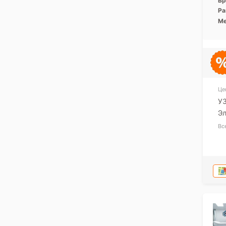
Вр
Ра
Ме
Це
У
Э
Вс