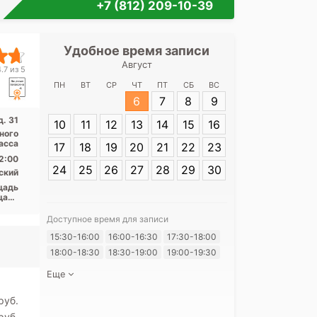
+7 (812) 209-10-39
Удобное время записи
Удобное 
Август
Медицинск
.7 из 5
Большео
ПН
ВТ
СР
ЧТ
ПТ
СБ
ВС
6
7
8
9
Адрес:
СПб, п
. 31
10
11
12
13
14
15
16
Большеохтинск
ного
асса
17
18
19
20
21
22
23
2:00
24
25
26
27
28
29
30
ский
щадь
щадь
нина
Доступное время для записи
Я согласе
15:30-16:00
16:00-16:30
17:30-18:00
своих перс
18:00-18:30
18:30-19:00
19:00-19:30
Еще
pуб.
pуб.