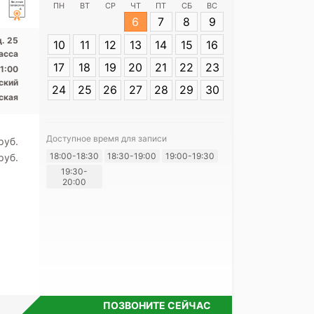
ПН
ВТ
СР
ЧТ
ПТ
СБ
ВС
6
7
8
9
Адрес:
СПб, ул
д. 25
10
11
12
13
14
15
16
асса
17
18
19
20
21
22
23
1:00
ский
24
25
26
27
28
29
30
ская
Доступное время для записи
pуб.
Я согласе
18:00-18:30
18:30-19:00
19:00-19:30
своих перс
pуб.
19:30-
20:00
ПОЗВОНИТЕ СЕЙЧАС