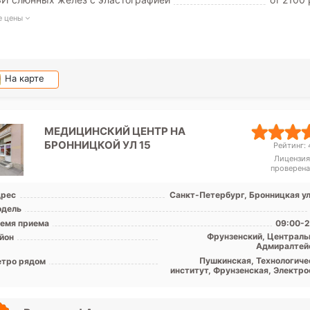
е цены
На карте
МЕДИЦИНСКИЙ ЦЕНТР НА
БРОННИЦКОЙ УЛ 15
Рейтинг: 4
Лицензия
проверена
рес
Санкт-Петербург, Бронницкая ул.
дель
емя приема
09:00-2
Фрунзенский, Централь
йон
Адмиралтей
Пушкинская, Технологиче
тро рядом
институт, Фрунзенская, Электро