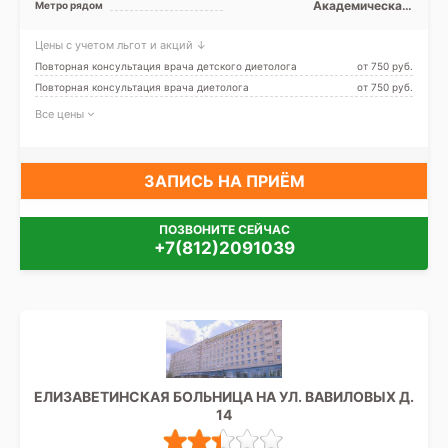
Академическая,
Метро рядом
Приморский, Лен. область
Гражданский проспект,
Девяткино, Лесная, Озерки,
Цены с учетом льгот и акций ↓
Парнас, Площадь Мужества,
Политехническая, Проспект
Повторная консультация врача детского диетолога
от 750 pуб.
Просвещения
Повторная консультация врача диетолога
от 750 pуб.
Все цены
ЗАПИСЬ НА ПРИЁМ
ПОЗВОНИТЕ СЕЙЧАС
+7(812)2091039
ЕЛИЗАВЕТИНСКАЯ БОЛЬНИЦА НА УЛ. ВАВИЛОВЫХ Д.
14