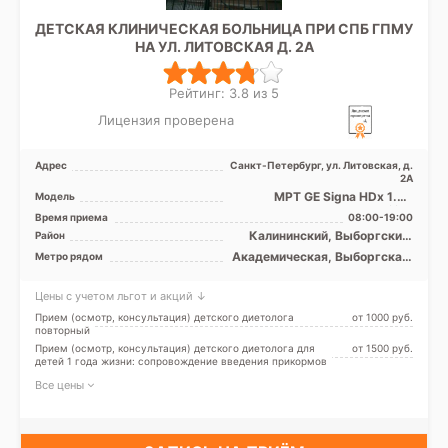
ДЕТСКАЯ КЛИНИЧЕСКАЯ БОЛЬНИЦА ПРИ СПБ ГПМУ
НА УЛ. ЛИТОВСКАЯ Д. 2А
Рейтинг: 3.8 из 5
Лицензия проверена
Адрес
Санкт-Петербург, ул. Литовская, д.
2А
МРТ GЕ Signa HDx 1.5Т
Модель
закрытый тип, МРТ Philips
Время приема
08:00-19:00
Ingenia 1.5 Т полуоткр ...
Калининский, Выборгский,
Район
Петроградский, Приморский,
Академическая, Выборгская,
Метро рядом
Центральный
Гражданский проспект,
Девяткино, Лесная,
Цены с учетом льгот и акций ↓
Петроградская, Удельная
Прием (осмотр, консультация) детского диетолога
от 1000 pуб.
повторный
Прием (осмотр, консультация) детского диетолога для
от 1500 pуб.
детей 1 года жизни: сопровождение введения прикормов
Все цены