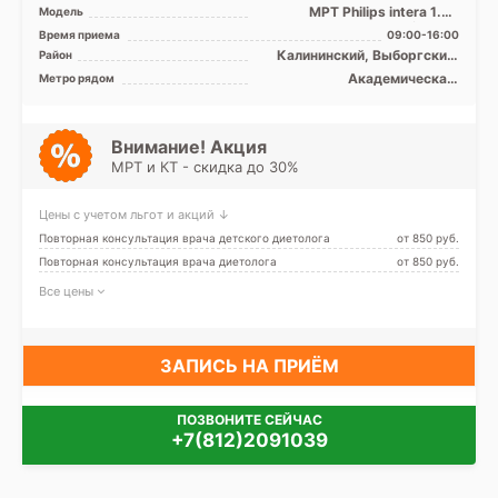
МРТ Philips intera 1.5Т
Модель
закрытый тип, КТ Siemens
Время приема
09:00-16:00
Somatom Emotion 16 ср ...
Калининский, Выборгский,
Район
Красногвардейский, Лен.
Академическая,
Метро рядом
область
Гражданский проспект,
Девяткино, Ладожская,
Лесная, Озерки, Площадь
Ленина, Площадь Мужества
Внимание! Акция
МРТ и КТ - скидка до 30%
Цены с учетом льгот и акций ↓
Повторная консультация врача детского диетолога
от 850 pуб.
Повторная консультация врача диетолога
от 850 pуб.
Все цены
ЗАПИСЬ НА ПРИЁМ
ПОЗВОНИТЕ СЕЙЧАС
+7(812)2091039