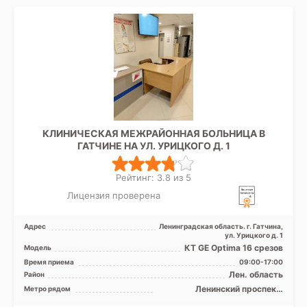
КЛИНИЧЕСКАЯ МЕЖРАЙОННАЯ БОЛЬНИЦА В
ГАТЧИНЕ НА УЛ. УРИЦКОГО Д. 1
Рейтинг: 3.8 из 5
Лицензия проверена
Адрес
Ленинградская область. г. Гатчина,
ул. Урицкого д. 1
КТ GE Optima 16 срезов
Модель
Время приема
09:00-17:00
Лен. область
Район
Ленинский проспект,
Метро рядом
Московская, Проспект