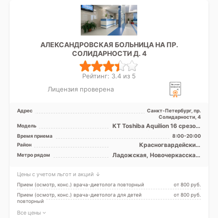
АЛЕКСАНДРОВСКАЯ БОЛЬНИЦА НА ПР.
СОЛИДАРНОСТИ Д. 4
Рейтинг: 3.4 из 5
Лицензия проверена
Адрес
Санкт-Петербург, пр.
Солидарности, 4
КТ Toshiba Aquilion 16 срезов,
Модель
КТ Siemens SOMATOM
Время приема
8:00-20:00
Definition AS 128 ср ...
Красногвардейский,
Район
Невский, Центральный, Лен.
Ладожская, Новочеркасская,
Метро рядом
область
Площадь Александра
Невского, Проспект
Цены с учетом льгот и акций ↓
Большевиков, Улица Дыбенко
Прием (осмотр, конс.) врача-диетолога повторный
от 800 pуб.
Прием (осмотр, конс.) врача-диетолога для детей
от 800 pуб.
повторный
Все цены