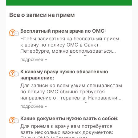
Все о записи на прием
Бесплатный прием врача по ОМС:
Чтобы записаться на бесплатный прием
к врачу по полису ОМС в Санкт-
Петербурге, можно воспользоваться
несколькими способами: Большинство
подробнее
государственных поликлиник
предоставляют возможность записи
К какому врачу нужно обязательно
онлайн через их официальные сайты.
направление:
Для этого нужно зайти на сайт
Для записи ко всем узким специалистам
выбранной поликлиники, выбрать
по полису ОМС обычно требуется
нужного специалиста и время приема.
направление от терапевта. Направление
Можно записаться к врачу через портал
необходимо для того, чтобы врач-
Госуслуги (www.gosuslugi.ru). Для этого
подробнее
терапевт или врач другого профиля
нужно выбрать раздел "Запись на прием
оценил необходимость консультации
Какие документы нужно взять с собой:
в медицинское учреждение", выбрать
узкого специалиста и обеспечил
поликлинику и врача. Записаться на
Для приема к врачу вам потребуется
правильную маршрутизацию пациента
прием можно, позвонив в регистратуру
взять несколько важных документов:
для дальнейшего обследования или
своей поликлиники. Телефоны обычно