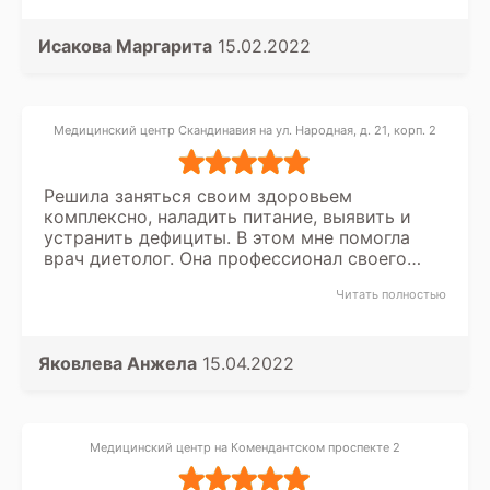
зеркале я вижу счастливую и стройную
девушку. Всем рекомендую.
Исакова Маргарита
15.02.2022
Медицинский центр Скандинавия на ул. Народная, д. 21, корп. 2
Решила заняться своим здоровьем
комплексно, наладить питание, выявить и
устранить дефициты. В этом мне помогла
врач диетолог. Она профессионал своего
дела. Все подробно мне объяснила,
Читать полностью
рассказала и дала рекомендации. Если
ищите хорошего диетолога, то тогда вам к
ней!
Яковлева Анжела
15.04.2022
Медицинский центр на Комендантском проспекте 2