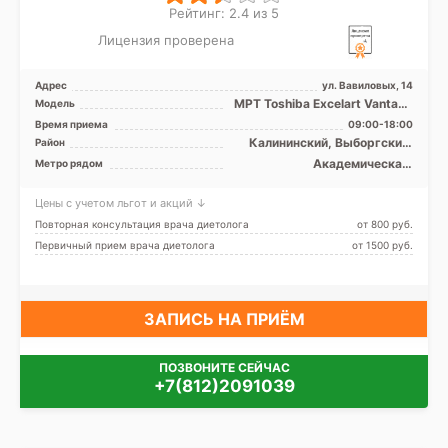
Рейтинг: 2.4 из 5
Лицензия проверена
Адрес
ул. Вавиловых, 14
МРТ Toshiba Excelart Vantage
Модель
Atlas X 1.5T закрытый тип,
Время приема
09:00-18:00
КТ Toshiba Aqu ...
Калининский, Выборгский,
Район
Курортный, Приморский,
Академическая,
Метро рядом
Лен. область
Гражданский проспект,
Девяткино, Озерки, Парнас,
Цены с учетом льгот и акций ↓
Пионерская, Площадь
Мужества, Политехническая,
Повторная консультация врача диетолога
от 800 pуб.
Проспект Просвещения,
Первичный прием врача диетолога
от 1500 pуб.
Удельная
ЗАПИСЬ НА ПРИЁМ
ПОЗВОНИТЕ СЕЙЧАС
+7(812)2091039