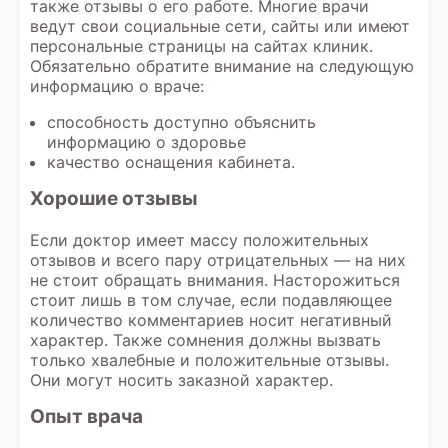
также отзывы о его работе. Многие врачи
связаны с текущим приемом. Карта
ведут свои социальные сети, сайты или имеют
прививок (если это необходимо,
персональные страницы на сайтах клиник.
например, для детей или при
Обязательно обратите внимание на следующую
определенных заболеваниях). Эти
информацию о враче:
документы могут варьироваться в
зависимости от специфики приема или
способность доступно объяснить
назначения врача, поэтому если у вас
информацию о здоровье
есть сомнения, лучше уточнить, какие
качество оснащения кабинета.
именно документы требуются в
конкретной ситуации.
Хорошие отзывы
Если доктор имеет массу положительных
отзывов и всего пару отрицательных — на них
не стоит обращать внимания. Насторожиться
стоит лишь в том случае, если подавляющее
количество комментариев носит негативный
характер. Также сомнения должны вызвать
только хвалебные и положительные отзывы.
Они могут носить заказной характер.
Опыт врача