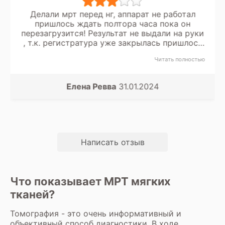
Делали мрт перед нг, аппарат не работал
пришлось ждать полтора часа пока он
перезагрузится! Результат не выдали на руки
, т.к. регистратура уже закрылась пришлось
ехать повторно и стоять целый час и ждать
Читать полностью
когда же работники соизволят прийти, потом
оказалось, что они не могут задним числом
оформить карту. Но вроде разобрались, но
Елена Ревва
31.01.2024
эта вся бюрократия очень растраивает
Написать отзыв
Что показывает МРТ мягких
тканей?
Томография - это очень информативный и
объективный способ диагностики. В ходе