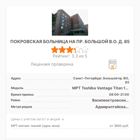
ПОКРОВСКАЯ БОЛЬНИЦА НА ПР. БОЛЬШОЙ В.О. Д. 85
Рейтинг: 3.3 из 5
Лицензия проверена
Адрес
Санкт-Петербург, Большой пр. ВО,
85
МРТ Toshiba Vantage Titan 1.5
Модель
T закрытый тип, КТ Siemens
Время приема
08:00-21:00
Somatom AR.SP ...
Василеостровский,
Район
Петроградский, Приморский,
Адмиралтейская,
Метро рядом
Адмиралтейский
Василеостровская,
Петроградская, Приморская,
Цены с учетом льгот и акций ↓
Спортивная, Чкаловская,
Зенит (ранее
МРТ мягких тканей (одна зона)
от 3600 pуб.
Новокрестовская)