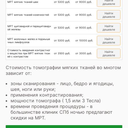
Найти
МРТ мягких тканей шеи
от 5300 руб.
от 9000 руб.
дешевле
Найти
МРТ мягких тканей конечностей
от 5300 руб.
от 9000 руб.
дешевле
Найти
МРТ щитовидной и паращитовидн
от 5300 руб.
от 9000 руб.
ой железы
дешевле
Найти
МРТ молочных желез и подмыше
от 5300 руб.
от 10000 руб.
чных лимфоузлов
дешевле
Стоимость введения контрастног
Найти
о вещества при МРТ мягких ткан
от 3500 руб.
от 3000 руб.
дешевле
ей с контрастом
Стоимость томографии мягких тканей во многом
зависит от:
зоны сканирования - лицо, бедро и ягодицы,
шея, ноги или руки;
применения контрастирования;
мощности томографа ( 1,5 или 3 Тесла)
времени проведения процедуры - в
большинстве клиник СПб ночью предлагают
скидки на МРТ
.