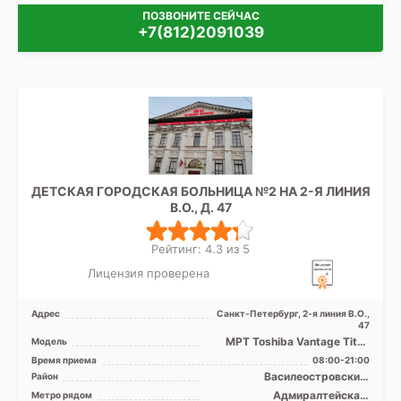
ПОЗВОНИТЕ СЕЙЧАС
+7(812)2091039
ДЕТСКАЯ ГОРОДСКАЯ БОЛЬНИЦА №2 НА 2-Я ЛИНИЯ
В.О., Д. 47
Рейтинг: 4.3 из 5
Лицензия проверена
Адрес
Санкт-Петербург, 2-я линия В.О.,
47
МРТ Toshiba Vantage Titan
Модель
1.5T закрытый тип, КТ
Время приема
08:00-21:00
Siemens Somatom Emotio ...
Василеостровский,
Район
Петроградский, Приморский,
Адмиралтейская,
Метро рядом