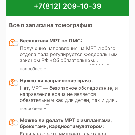
+7(812) 209-10-39
Все о записи на томографию
Бесплатная МРТ по ОМС:
Получение направления на МРТ любого
отдела тела регулируется Федеральным
законом РФ «Об обязательном
медицинском страховании» №323. В
подробнее
этом законе указаны все медицинские
услуги, покрываемые полисом ОМС,
Нужно ли направление врача:
который выдается каждому гражданину
Нет, МРТ — безопасное обследование, и
РФ с рождения или при необходимости.
направление врача не является
Кроме того, в России доступно
обязательным как для детей, так и для
прохождение МРТ по программам
взрослых. Пациент может
добровольного медицинского
подробнее
самостоятельно принять решение о
страхования (ДМС).
прохождении обследования и пройти
Можно ли делать МРТ с имплантами,
его в частной клинике на платной
брекетами, кардиостимулятором:
основе.
Если у вас есть импланты суставов,