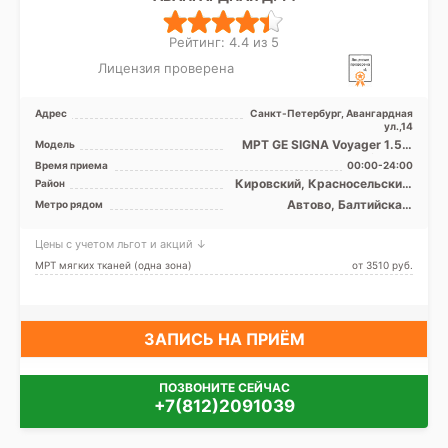
Рейтинг: 4.4 из 5
Лицензия проверена
Адрес
Санкт-Петербург, Авангардная
ул.,14
МРТ GE SIGNA Voyager 1.5 Т
Модель
закрытого типа, КТ Siemens
Время приема
00:00-24:00
Somatom Difiniti ...
Кировский, Красносельский,
Район
Московский,
Автово, Балтийская,
Метро рядом
Петродворцовый, Лен.
Кировский завод,
область
Московская, Нарвская,
Цены с учетом льгот и акций ↓
Проспект Ветеранов
МРТ мягких тканей (одна зона)
от 3510 pуб.
ЗАПИСЬ НА ПРИЁМ
ПОЗВОНИТЕ СЕЙЧАС
+7(812)2091039