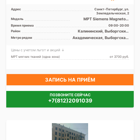
Адрес
Санкт-Петербург, ул.
Земледельческая, 2
МРТ Siemens Magnetom
Модель
Espree 1.5T закрытый тип,
Время приема
09:00-20:00
УЗИ
Калининский, Выборгский,
Район
Красногвардейский,
Академическая, Выборгская,
Метро рядом
Петроградский, Приморский
Гражданский проспект,
Девяткино, Лесная, Озерки,
Цены с учетом льгот и акций ↓
Петроградская, Пионерская,
Площадь Ленина, Площадь
МРТ мягких тканей (одна зона)
от 3700 pуб.
Мужества, Политехническая,
Проспект Просвещения,
Удельная, Чёрная речка
ЗАПИСЬ НА ПРИЁМ
ПОЗВОНИТЕ СЕЙЧАС
+7(812)2091039