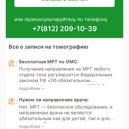
или проконсультируйтесь по телефону
+7(812) 209-10-39
Все о записи на томографию
Бесплатная МРТ по ОМС:
Получение направления на МРТ любого
отдела тела регулируется Федеральным
законом РФ «Об обязательном
медицинском страховании» №323. В
подробнее
этом законе указаны все медицинские
услуги, покрываемые полисом ОМС,
Нужно ли направление врача:
который выдается каждому гражданину
Нет, МРТ — безопасное обследование, и
РФ с рождения или при необходимости.
направление врача не является
Кроме того, в России доступно
обязательным как для детей, так и для
прохождение МРТ по программам
взрослых. Пациент может
добровольного медицинского
подробнее