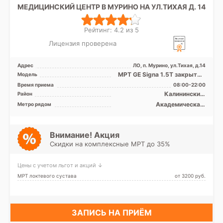
МЕДИЦИНСКИЙ ЦЕНТР В МУРИНО НА УЛ.ТИХАЯ Д. 14
Рейтинг: 4.2 из 5
Лицензия проверена
Адрес
ЛО, п. Мурино, ул.Тихая, д.14
МРТ GE Signa 1.5T закрытый
Модель
тип, УЗИ GE Vivid T8
Время приема
08:00-22:00
Калининский,
Район
Красногвардейский,
Академическая,
Метро рядом
Кронштадтский, Курортный,
Гражданский проспект,
Лен. область
Девяткино, Озерки, Парнас,
Площадь Мужества,
Политехническая, Проспект
Внимание! Акция
Просвещения
Скидки на комплексные МРТ до 35%
Цены с учетом льгот и акций ↓
МРТ локтевого сустава
от 3200 pуб.
ЗАПИСЬ НА ПРИЁМ