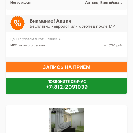
Московский,
Автово, Балтийская,
Метро рядом
Адмиралтейский
Кировский завод, Нарвская,
Технологический институт,
Фрунзенская
Внимание! Акция
Бесплатно невролог или ортопед после МРТ
Цены с учетом льгот и акций ↓
МРТ локтевого сустава
от 3200 pуб.
ЗАПИСЬ НА ПРИЁМ
ПОЗВОНИТЕ СЕЙЧАС
+7(812)2091039