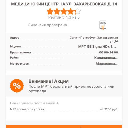
МЕДИЦИНСКИЙ ЦЕНТР НА УЛ. ЗАХАРЬЕВСКАЯ Д. 14
Рейтинг: 4.3 из 5
Лицензия проверена
Адрес
Санкт-Петербург, Захарьевская
ул.,14
МРТ GE Signa HDx 1.5T
Модель
закрытый тип, УЗИ GE Vivid
Время приема
00:00-24:00
T8
Калининский,
Район
Василеостровский, Невский,
Маяковская,
Метро рядом
Петроградский,
Новочеркасская, Площадь
Центральный
Александра Невского,
Площадь Восстания,
Площадь Ленина,
Внимание! Акция
Чернышевская
После МРТ бесплатный прием невролога или
ортопеда
Цены с учетом льгот и акций ↓
МРТ локтевого сустава
от 3200 pуб.