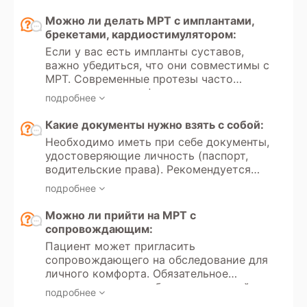
самостоятельно принять решение о
страхования (ДМС).
прохождении обследования и пройти
Можно ли делать МРТ с имплантами,
его в частной клинике на платной
брекетами, кардиостимулятором:
основе.
Если у вас есть импланты суставов,
важно убедиться, что они совместимы с
МРТ. Современные протезы часто
изготовлены из неферромагнитных
подробнее
материалов, но перед обследованием
следует уточнить у врача или в центре
Какие документы нужно взять с собой:
МРТ, имеют ли они ограничения по
Необходимо иметь при себе документы,
воздействию магнитного поля. Ношение
удостоверяющие личность (паспорт,
брекетов и наличие зубных имплантов
водительские права). Рекомендуется
не является противопоказанием для
иметь направление врача с указанием
МРТ, так как они обычно не влияют на
подробнее
цели обследования и минимальных
результаты сканирования. Однако
требований к протоколам. Для оценки
Можно ли прийти на МРТ с
металлические компоненты могут
динамики состояния следует принести
сопровождающим:
немного искажать изображения,
результаты предыдущих обследований.
особенно если исследуется область
Пациент может пригласить
головы и шеи. Важно предупредить
сопровождающего на обследование для
оператора о наличии брекетов или
личного комфорта. Обязательное
имплантов, чтобы он учел возможные
сопровождение требуется для детей и
подробнее
артефакты. Наличие кардиостимулятора
подростков до 18 лет. Также