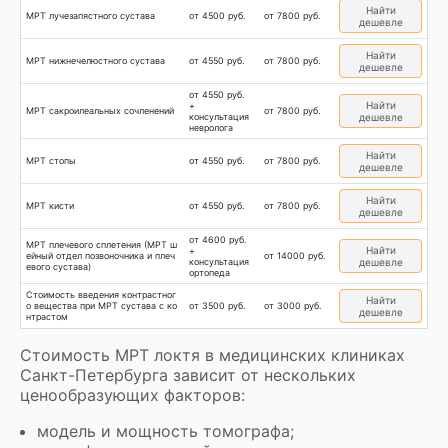
Найти
МРТ лучезапястного сустава
от 4500 руб.
от 7800 руб.
дешевле
Найти
МРТ нижнечелюстного сустава
от 4550 руб.
от 7800 руб.
дешевле
от 4550 руб.
Найти
+
МРТ сакроилеальных сочленений
от 7800 руб.
консультация
дешевле
невролога
Найти
МРТ стопы
от 4550 руб.
от 7800 руб.
дешевле
Найти
МРТ кисти
от 4550 руб.
от 7800 руб.
дешевле
от 4600 руб.
МРТ плечевого сплетения (МРТ ш
Найти
+
ейный отдел позвоночника и плеч
от 14000 руб.
консультация
дешевле
евого сустава)
ортопеда
Стоимость введения контрастног
Найти
о вещества при МРТ сустава с ко
от 3500 руб.
от 3000 руб.
дешевле
нтрастом
Стоимость МРТ локтя в медицинских клиниках
Санкт-Петербурга зависит от нескольких
ценообразующих факторов:
модель и мощность томографа;