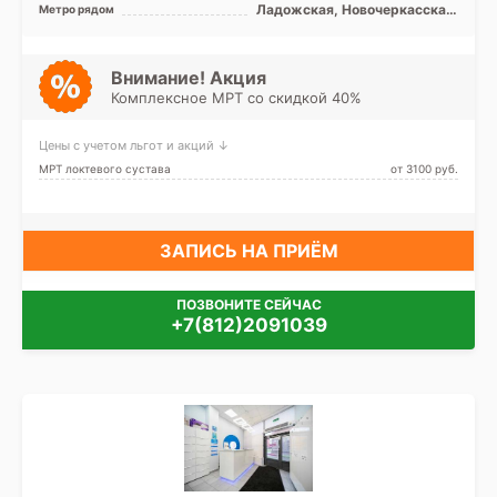
Красногвардейский,
Ладожская, Новочеркасская,
Метро рядом
Невский, Центральный, Лен.
Площадь Александра
область
Невского, Проспект
Большевиков, Улица Дыбенко
Внимание! Акция
Комплексное МРТ со скидкой 40%
Цены с учетом льгот и акций ↓
МРТ локтевого сустава
от 3100 pуб.
ЗАПИСЬ НА ПРИЁМ
ПОЗВОНИТЕ СЕЙЧАС
+7(812)2091039