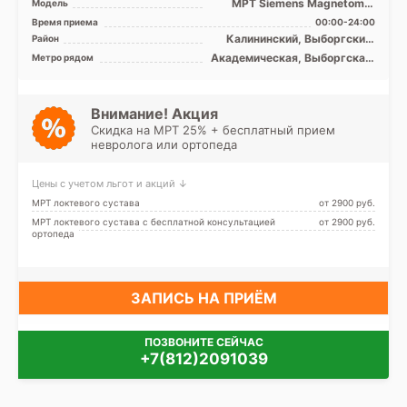
МРТ Siemens Magnetom C
Модель
0.4T открытый тип, УЗИ
Время приема
00:00-24:00
экспертного класса
Калининский, Выборгский,
Район
Красногвардейский,
Академическая, Выборгская,
Метро рядом
Кронштадтский, Курортный,
Гражданский проспект,
Лен. область
Девяткино, Комендантский
проспект, Лесная, Озерки,
Парнас, Пионерская,
Внимание! Акция
Площадь Мужества,
Скидка на МРТ 25% + бесплатный прием
Политехническая, Проспект
невролога или ортопеда
Просвещения
Цены с учетом льгот и акций ↓
МРТ локтевого сустава
от 2900 pуб.
МРТ локтевого сустава с бесплатной консультацией
от 2900 pуб.
ортопеда
ЗАПИСЬ НА ПРИЁМ
ПОЗВОНИТЕ СЕЙЧАС
+7(812)2091039