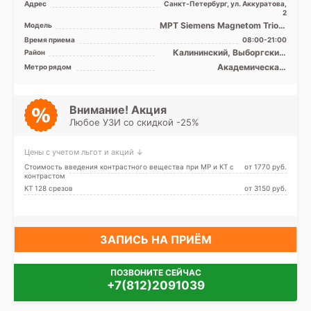
Адрес
Санкт-Петербург, ул. Аккуратова,
2
МРТ Siemens Magnetom Trio A
Модель
Tim 3Т, МРТ Siemens
Время приема
08:00-21:00
Magnetom Espree 1.5 за ...
Калининский, Выборгский,
Район
Кронштадтский, Курортный,
Академическая,
Метро рядом
Петроградский, Приморский,
Гражданский проспект,
Лен. область
Девяткино, Комендантский
проспект, Лесная, Озерки,
Парнас, Петроградская,
Внимание! Акция
Пионерская, Площадь
Любое УЗИ со скидкой -25%
Мужества, Политехническая,
Старая Деревня, Удельная,
Беговая
Цены с учетом льгот и акций ↓
Стоимость введения контрастного вещества при МР и КТ с
от 1770 pуб.
контрастом
КТ 128 срезов
от 3150 pуб.
ЗАПИСЬ НА ПРИЁМ
ПОЗВОНИТЕ СЕЙЧАС
+7(812)2091039