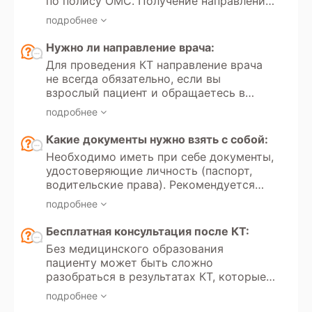
по полису ОМС. Получение направления
на мультиспиральную компьютерную
подробнее
томографию регулируется Федеральным
законом РФ «Об обязательном
Нужно ли направление врача:
медицинском страховании» №323.
Для проведения КТ направление врача
Кроме того, в России доступно
не всегда обязательно, если вы
прохождение МСКТ по программам
взрослый пациент и обращаетесь в
добровольного медицинского
частную клинику для платного
страхования.
подробнее
обследования. Однако если вы хотите
пройти КТ по полису обязательного
Какие документы нужно взять с собой:
медицинского страхования, то
Необходимо иметь при себе документы,
направление от врача необходимо.
удостоверяющие личность (паспорт,
Направление всегда требуется для
водительские права). Рекомендуется
проведения КТ детям до 18 лет, как в
иметь направление врача с указанием
государственных медицинских
подробнее
цели обследования и минимальных
учреждениях, так и в частных клиниках.
требований к протоколам. Для оценки
Бесплатная консультация после КТ:
динамики состояния следует принести
Без медицинского образования
результаты предыдущих обследований.
пациенту может быть сложно
разобраться в результатах КТ, которые
вызывают вопросы и сомнения.
подробнее
Некоторые диагностические центры