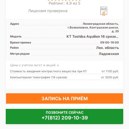
Рейтинг: 4.9 из 5
Лицензия проверена
Адрес
Ленинградская область,
г.Всеволожск, Колтушское шоссе,
д. 20
КТ Toshiba Aquilion 16 срезов,
Модель
УЗИ
Время приема
09:00-19:00
Лен. область
Район
Ладожская
Метро рядом
Цены с учетом льгот и акций ↓
Стоимость введения контрастного вещества при КТ
от 1100 pуб.
Компьютерная томография (16 срезов)
от 3200 pуб.
ЗАПИСЬ НА ПРИЁМ
ПОЗВОНИТЕ СЕЙЧАС
+7(812) 209-10-39