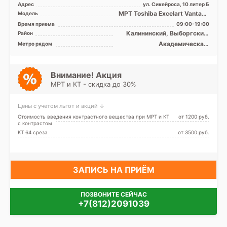
Адрес
ул. Сикейроса, 10 литер Б
МРТ Toshiba Excelart Vantage
Модель
Atlas 1.5T закрытый тип, КТ
Время приема
09:00-19:00
Philips 64 ср ...
Калининский, Выборгский,
Район
Кронштадтский, Курортный,
Академическая,
Метро рядом
Приморский, Лен. область
Гражданский проспект,
Девяткино, Лесная, Озерки,
Парнас, Пионерская,
Площадь Мужества,
Внимание! Акция
Политехническая, Проспект
МРТ и КТ - скидка до 30%
Просвещения
Цены с учетом льгот и акций ↓
Стоимость введения контрастного вещества при МРТ и КТ
от 1200 pуб.
с контрастом
КТ 64 среза
от 3500 pуб.
ЗАПИСЬ НА ПРИЁМ
ПОЗВОНИТЕ СЕЙЧАС
+7(812)2091039