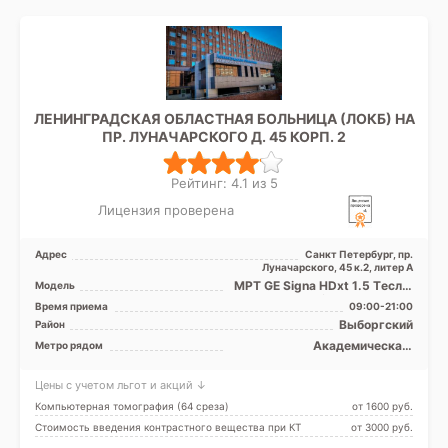
ЛЕНИНГРАДСКАЯ ОБЛАСТНАЯ БОЛЬНИЦА (ЛОКБ) НА
ПР. ЛУНАЧАРСКОГО Д. 45 КОРП. 2
Рейтинг: 4.1 из 5
Лицензия проверена
Адрес
Санкт Петербург, пр.
Луначарского, 45 к.2, литер А
МРТ GE Signa HDxt 1.5 Tесла,
Модель
МРТ GE Optima MR 360 1.5
Время приема
09:00-21:00
Tесла, KT GE Opt ...
Выборгский
Район
Академическая,
Метро рядом
Гражданский проспект,
Озерки, Площадь Мужества,
Цены с учетом льгот и акций ↓
Проспект Просвещения
Компьютерная томография (64 среза)
от 1600 pуб.
Стоимость введения контрастного вещества при КТ
от 3000 pуб.