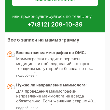
или проконсультируйтесь по телефону
+7(812) 209-10-39
Все о записи на маммограмму
Бесплатная маммография по ОМС:
Маммография входит в перечень
медицинских обследований, которые
женщины могут пройти бесплатно по
полису обязательного медицинского
подробнее
страхования (ОМС). Исследование
рекомендуется для раннего выявления
Нужно ли направление маммолога:
заболеваний молочной железы, таких
Для проведения маммографии
как рак, и для профилактического
направление маммолога не всегда
осмотра женщин в возрасте старше 40
обязательно. Если женщина старше 40
лет. Получение направления на
лет и проходит обследование в рамках
маммографию регулируется
подробнее