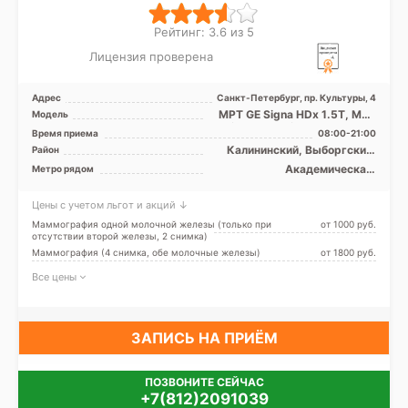
Рейтинг: 3.6 из 5
Лицензия проверена
Адрес
Санкт-Петербург, пр. Культуры, 4
МРТ GE Signa HDx 1.5T, МРТ
Модель
Siemens Verio 3Т закрытый
Время приема
08:00-21:00
тип, КТ Siemens S ...
Калининский, Выборгский,
Район
Кронштадтский, Курортный,
Академическая,
Метро рядом
Приморский, Лен. область
Гражданский проспект,
Девяткино, Лесная, Озерки,
Цены с учетом льгот и акций ↓
Парнас, Пионерская,
Площадь Мужества,
Маммография одной молочной железы (только при
от 1000 pуб.
Политехническая, Проспект
отсутствии второй железы, 2 снимка)
Просвещения
Маммография (4 снимка, обе молочные железы)
от 1800 pуб.
Все цены
ЗАПИСЬ НА ПРИЁМ
ПОЗВОНИТЕ СЕЙЧАС
+7(812)2091039