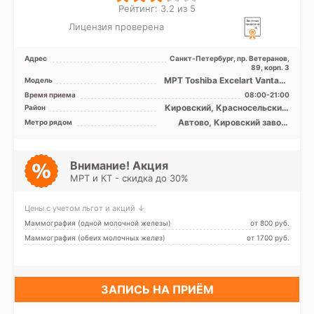
Рейтинг: 3.2 из 5
Лицензия проверена
Адрес
Санкт-Петербург, пр. Ветеранов,
89, корп. 3
МРТ Toshiba Excelart Vantage
Модель
1.5T закрытый тип
Время приема
08:00-21:00
Кировский, Красносельский,
Район
Московский,
Автово, Кировский завод,
Метро рядом
Петродворцовый, Лен.
Ленинский проспект,
область
Московская, Проспект
Ветеранов
Внимание! Акция
МРТ и КТ - скидка до 30%
Цены с учетом льгот и акций ↓
Маммография (одной молочной железы)
от 800 pуб.
Маммография (обеих молочных желез)
от 1700 pуб.
ЗАПИСЬ НА ПРИЁМ