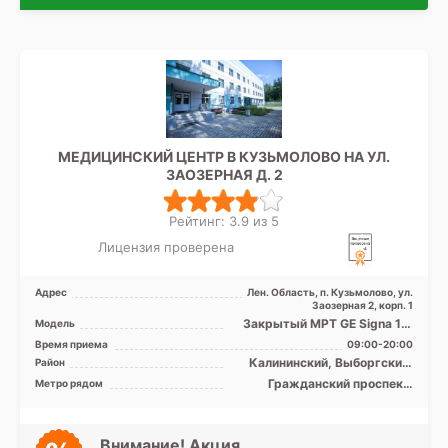
МЕДИЦИНСКИЙ ЦЕНТР В КУЗЬМОЛОВО НА УЛ.
ЗАОЗЕРНАЯ Д. 2
Рейтинг: 3.9 из 5
Лицензия проверена
Адрес
Лен. Область, п. Кузьмолово, ул.
Заозерная 2, корп. 1
Закрытый МРТ GE Signa 1.5
Модель
Тесла, КТ GE Revolution EVO
Время приема
09:00-20:00
128 срезов, УЗИ ...
Калининский, Выборгский,
Район
Кронштадтский, Курортный,
Гражданский проспект,
Метро рядом
Лен. область
Девяткино, Парнас, Проспект
Просвещения
Внимание! Акция