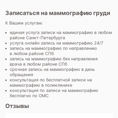
диагностики, такие как УЗИ или МРТ,
зависимости от организации работы
могут быть рекомендованы для более
медучреждения.
Записаться на маммографию груди
точной оценки.
К Вашим услугам:
единая услуга записи на маммографию в любом
районе Санкт-Петербурга
услуга онлайн запись на маммографию 24/7
запись на маммографию по направлению
в любом районе СПб
запись на маммографию без направления
врача в любом районе СПб
срочная запись на маммографию в день
обращения
консультация по бесплатной записи на
маммографию в поликлинике
консультация по записи на маммографию
бесплатно по ОМС
Отзывы