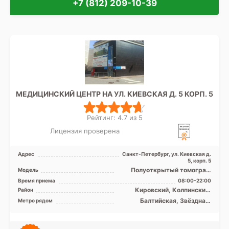
+7 (812) 209-10-39
МЕДИЦИНСКИЙ ЦЕНТР НА УЛ. КИЕВСКАЯ Д. 5 КОРП. 5
Рейтинг: 4.7 из 5
Лицензия проверена
Адрес
Санкт-Петербург, ул. Киевская д.
5, корп. 5
Полуоткрытый томограф
Модель
МРТ SIGNA Voyager 1.5 Тесла,
Время приема
08:00-22:00
КТ Revolution EVO 1 ...
Кировский, Колпинский,
Район
Московский, Невский,
Балтийская, Звёздная,
Метро рядом
Пушкинский, Фрунзенский,
Кировский завод, Ленинский
Центральный, Лен. область
проспект, Московская,
Московские ворота,