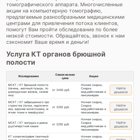
томографического аппарата. Многочисленные
акции на компьютерную томографию,
предлагаемые разнообразными медицинскими
центрами для привлечения потока клиентов,
помогут Вам пройти обследование по более
низкой стоимости. Обращайтесь, звонок к нам
сэкономит Ваше время и деньги!
Услуга КТ органов брюшной
полости
Самая низкая
Исследование
Акции
цена
МСКТ / КТ брюшной полости
Ночная скидка,
Найти
(печень, желчный пузырь, по
Скидка
от 3450 руб.
джелудочная железа, селезе
мед.работникам и
дешевле
нка)
пенсионерам
МСКТ / КТ забрюшинного про
Ночная скидка,
Найти
странства (почки, надпочечн
Скидка
от 3250 руб.
ики, верхние мочеточники, м
мед.работникам и
дешевле
ягкие ткани и лимфоузлы)
пенсионерам
Ночная скидка,
Найти
МСКТ / КТ желудка и двена
Скидка
от 3250 руб.
дцатиперстной кишки
мед.работникам и
дешевле
пенсионерам
КТ холангиография (желчный
Ночная скидка,
Найти
пузырь, желчевыводящие пр
Скидка