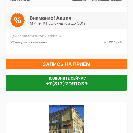
Пушкинский, Лен. область
Ленинский проспект,
Московская, Московские
ворота, Парк Победы,
Проспект Ветеранов,
Внимание! Акция
Проспект Славы, Дунайская,
МРТ и КТ со скидкой до 30%
Шушары, Юго-Западная,
Путиловская
Цены с учетом льгот и акций ↓
КТ желудка и кишечника
от 2520 pуб.
ЗАПИСЬ НА ПРИЁМ
ПОЗВОНИТЕ СЕЙЧАС
+7(812)2091039