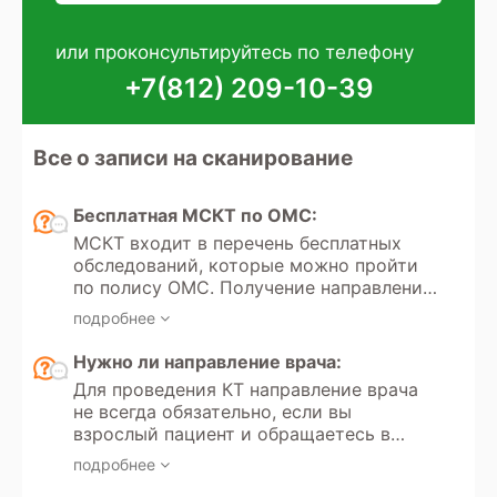
или проконсультируйтесь по телефону
+7(812) 209-10-39
Все о записи на сканирование
Бесплатная МСКТ по ОМС:
МСКТ входит в перечень бесплатных
обследований, которые можно пройти
по полису ОМС. Получение направления
на мультиспиральную компьютерную
подробнее
томографию регулируется Федеральным
законом РФ «Об обязательном
Нужно ли направление врача:
медицинском страховании» №323.
Для проведения КТ направление врача
Кроме того, в России доступно
не всегда обязательно, если вы
прохождение МСКТ по программам
взрослый пациент и обращаетесь в
добровольного медицинского
частную клинику для платного
страхования.
подробнее
обследования. Однако если вы хотите