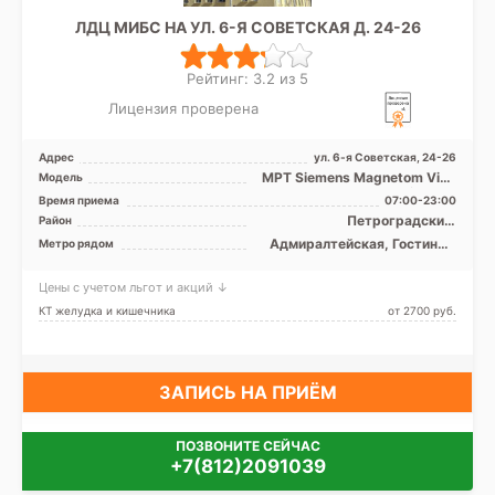
ЛДЦ МИБС НА УЛ. 6-Я СОВЕТСКАЯ Д. 24-26
Рейтинг: 3.2 из 5
Лицензия проверена
Адрес
ул. 6-я Советская, 24-26
МРТ Siemens Magnetom Vida
Модель
3Т закрытый тип, Siemens
Время приема
07:00-23:00
Magnetom Essenza 1. ...
Петроградский,
Район
Фрунзенский, Центральный,
Адмиралтейская, Гостиный
Метро рядом
Адмиралтейский
двор, Достоевская,
Маяковская, Невский
Цены с учетом льгот и акций ↓
проспект, Площадь
Александра Невского,
КТ желудка и кишечника
от 2700 pуб.
Площадь Восстания,
Площадь Ленина,
Чернышевская
ЗАПИСЬ НА ПРИЁМ
ПОЗВОНИТЕ СЕЙЧАС
+7(812)2091039