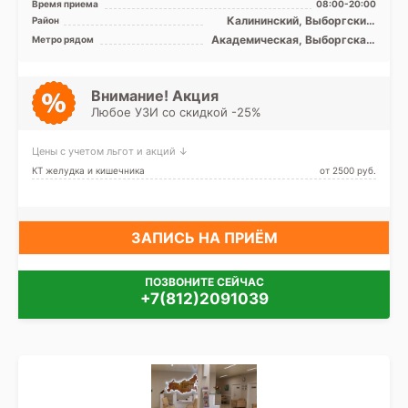
Время приема
08:00-20:00
Toshiba Aquilion 32 ...
Калининский, Выборгский,
Район
Красногвардейский,
Академическая, Выборгская,
Метро рядом
Петроградский, Приморский
Гражданский проспект,
Девяткино, Комендантский
проспект, Озерки, Парнас,
Пионерская, Площадь
Внимание! Акция
Мужества, Политехническая,
Любое УЗИ со скидкой -25%
Проспект Просвещения,
Удельная
Цены с учетом льгот и акций ↓
КТ желудка и кишечника
от 2500 pуб.
ЗАПИСЬ НА ПРИЁМ
ПОЗВОНИТЕ СЕЙЧАС
+7(812)2091039