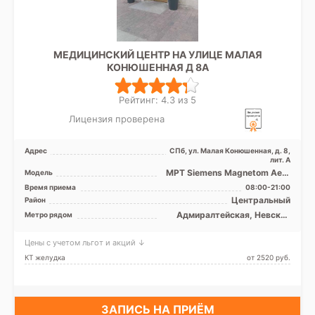
МЕДИЦИНСКИЙ ЦЕНТР НА УЛИЦЕ МАЛАЯ
КОНЮШЕННАЯ Д 8А
Рейтинг: 4.3 из 5
Лицензия проверена
Адрес
СПб, ул. Малая Конюшенная, д. 8,
лит. А
МРТ Siemens Magnetom Aero
Модель
1.5 Т, КТ Philips Ingenuity Elite
Время приема
08:00-21:00
128 срезов
Центральный
Район
Адмиралтейская, Невский
Метро рядом
проспект
Цены с учетом льгот и акций ↓
КТ желудка
от 2520 pуб.
ЗАПИСЬ НА ПРИЁМ