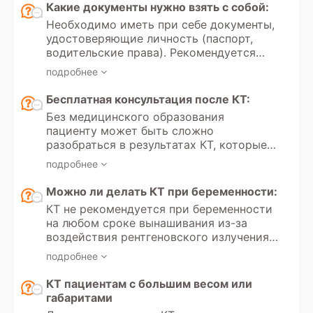
пройти КТ по полису обязательного
Какие документы нужно взять с собой:
медицинского страхования, то
Необходимо иметь при себе документы,
направление от врача необходимо.
удостоверяющие личность (паспорт,
Направление всегда требуется для
водительские права). Рекомендуется
проведения КТ детям до 18 лет, как в
иметь направление врача с указанием
государственных медицинских
подробнее
цели обследования и минимальных
учреждениях, так и в частных клиниках.
требований к протоколам. Для оценки
Бесплатная консультация после КТ:
динамики состояния следует принести
Без медицинского образования
результаты предыдущих обследований.
пациенту может быть сложно
разобраться в результатах КТ, которые
вызывают вопросы и сомнения.
подробнее
Некоторые диагностические центры
предлагают услугу бесплатной
Можно ли делать КТ при беременности:
консультации по результатам
КТ не рекомендуется при беременности
обследования, чтобы помочь пациенту
на любом сроке вынашивания из-за
понять заключение, оценить серьезность
воздействия рентгеновского излучения,
ситуации и определить дальнейшие
которое может негативно повлиять на
шаги. Согласно Федеральному закону №
подробнее
развитие плода, а также
323-ФЗ «Об основах охраны здоровья
спровоцировать замершую
КТ пациентам с большим весом или
граждан в Российской Федерации»
беременность или выкидыш. В случае,
габаритами
(статья 34), диагностика и лечение
если КТ необходимо и нет
пациентов — это обязанность лечащего