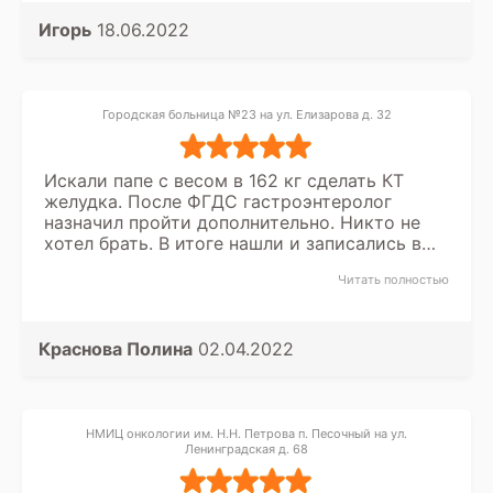
Игорь
18.06.2022
Городская больница №23 на ул. Елизарова д. 32
Искали папе с весом в 162 кг сделать КТ
желудка. После ФГДС гастроэнтеролог
назначил пройти дополнительно. Никто не
хотел брать. В итоге нашли и записались в
центр на Елизарова 32. Приехали, конечно с
Читать полностью
опаской, но сотрудники поместили в
томограф и провели обследование. Спасибо
за помощь всем кто принимал участие.
Краснова Полина
02.04.2022
НМИЦ онкологии им. Н.Н. Петрова п. Песочный на ул.
Ленинградская д. 68