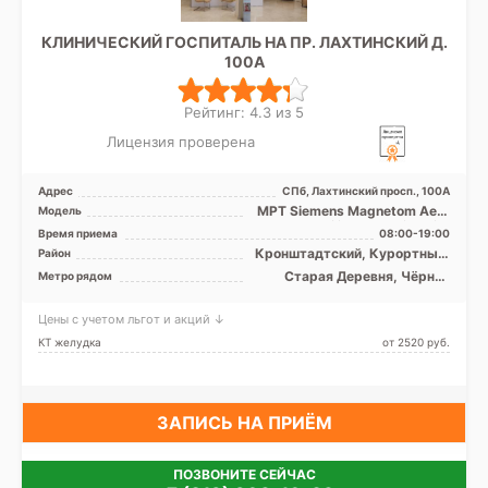
КЛИНИЧЕСКИЙ ГОСПИТАЛЬ НА ПР. ЛАХТИНСКИЙ Д.
100А
Рейтинг: 4.3 из 5
Лицензия проверена
Адрес
СПб, Лахтинский просп., 100А
МРТ Siemens Magnetom Aero
Модель
1.5 Т, КТ Philips Ingenuity Elite
Время приема
08:00-19:00
128, УЗИ
Кронштадтский, Курортный,
Район
Приморский
Старая Деревня, Чёрная
Метро рядом
речка, Зенит (ранее
Новокрестовская)
Цены с учетом льгот и акций ↓
КТ желудка
от 2520 pуб.
ЗАПИСЬ НА ПРИЁМ
ПОЗВОНИТЕ СЕЙЧАС