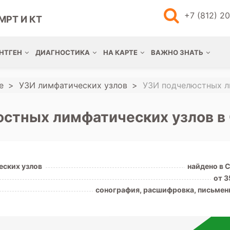
+7 (812) 2
МРТ И КТ
НТГЕН
ДИАГНОСТИКА
НА КАРТЕ
ВАЖНО ЗНАТЬ
е
УЗИ лимфатических узлов
УЗИ подчелюстных 
юстных лимфатических узлов в
еских узлов
найдено в 
от 3
сонография, расшифровка, письмен