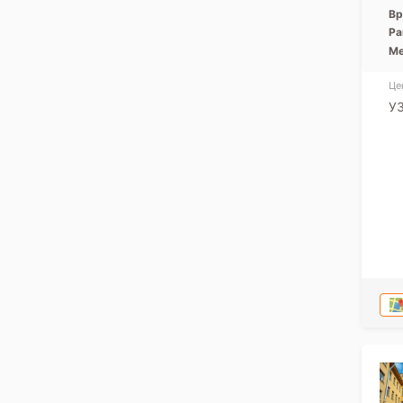
Вр
Ра
Ме
Це
У