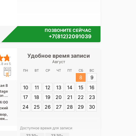
ПОЗВОНИТЕ СЕЙЧАС
+7(812)2091039
Удобное время записи
Удобное 
Август
Медицинский
.8 из 5
Сов
ПН
ВТ
СР
ЧТ
ПТ
СБ
ВС
8
9
Адрес:
Санкт-П
кая 8
10
11
12
13
14
15
16
Советская 8
tage
Titan 1.5 Тесла, КТ Toshiba Aquilion ...
17
18
19
20
21
22
23
4:00
24
25
26
27
28
29
30
ский
вор,
ект,
ект,
ого,
Доступное время для записи
ская
Я согласе
22:30-
23:30-