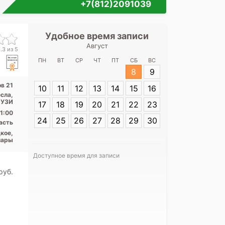
+7(812)2091039
Удобное время записи
Удобное 
Август
Медицинский 
.3 из 5
ул. Ро
ПН
ВТ
СР
ЧТ
ПТ
СБ
ВС
8
9
Адрес:
г. Кири
ов 21
10
11
12
13
14
15
16
21
есла,
 УЗИ
17
18
19
20
21
22
23
1:00
24
25
26
27
28
29
30
асть
кое,
шары
Доступное время для записи
Я согласе
pуб.
своих перс