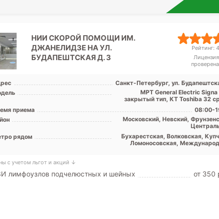
НИИ СКОРОЙ ПОМОЩИ ИМ.
ДЖАНЕЛИДЗЕ НА УЛ.
Рейтинг: 4
БУДАПЕШТСКАЯ Д. 3
Лицензия
проверена
рес
Санкт-Петербург, ул. Будапештска
МРТ General Electric Signa
дель
закрытый тип, КТ Toshiba 32 с
емя приема
08:00-1
Московский, Невский, Фрунзенс
йон
Централ
Бухарестская, Волковская, Купч
тро рядом
Ломоносовская, Международ
Московская, Московские вор
Обводный канал, Парк Поб
ны с учетом льгот и акций ↓
Проспект Славы, Дунай
ЗИ лимфоузлов подчелюстных и шейных
от 350 