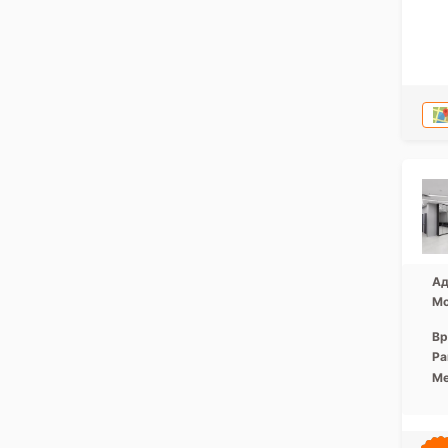
Ад
Мо
Вр
Ра
Ме