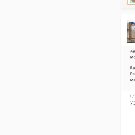
Ад
Мо
Вр
Ра
Ме
Це
У