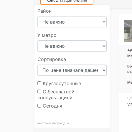
Консультация онлайн
Район
У метро
Ад
Мо
Сортировка
Вр
Ра
Ме
Круглосуточные
С бесплатной
консультацией
Це
У
Сегодня
Быстрый переход ↓