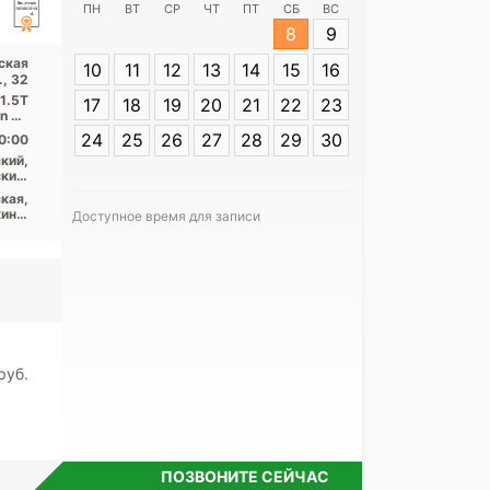
ПН
ВТ
СР
ЧТ
ПТ
СБ
ВС
8
9
Адрес:
Санкт-
ская
10
11
12
13
14
15
16
Политехническа
., 32
 1.5T
17
18
19
20
21
22
23
on 32
...
24
25
26
27
28
29
30
0:00
кий,
кий,
ский
кая,
ино,
Доступное время для записи
рки,
Я согласе
щадь
кая,
своих перс
ьная
pуб.
ПОЗВОНИТЕ СЕЙЧАС