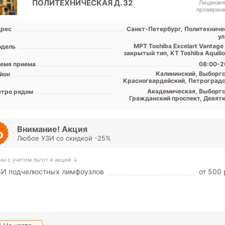
ПОЛИТЕХНИЧЕСКАЯ Д. 32
Лицензия
проверена
рес
Санкт-Петербург, Политехниче
ул
МРТ Toshiba Excelart Vantage
дель
закрытый тип, КТ Toshiba Aquili
емя приема
08:00-2
Калининский, Выборгс
йон
Красногвардейский, Петроградс
Примор
Академическая, Выборгс
тро рядом
Гражданский проспект, Девятк
Комендантский проспект, Озе
Парнас, Пионерская, Пло
Мужества, Политехничес
Проспект Просвещения, Удел
Внимание! Акция
Любое УЗИ со скидкой -25%
ны с учетом льгот и акций ↓
ЗИ подчелюстных лимфоузлов
от 500 