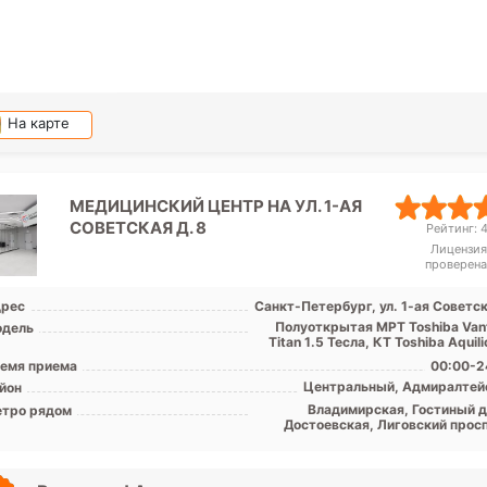
На карте
МЕДИЦИНСКИЙ ЦЕНТР НА УЛ. 1-АЯ
СОВЕТСКАЯ Д. 8
Рейтинг: 4
Лицензия
проверена
рес
Санкт-Петербург, ул. 1-ая Советс
Полуоткрытая МРТ Toshiba Van
дель
емя приема
00:00-2
Центральный, Адмиралтей
йон
Владимирская, Гостиный д
тро рядом
Достоевская, Лиговский просп
Маяковская, Невский просп
Площадь Александра Невск
Площадь Восстания, Пушкин