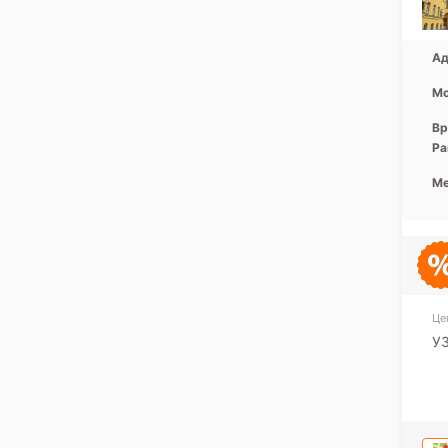
Ад
Мо
Вр
Ра
Ме
Це
У