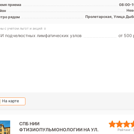
емя приема
08:00-1
Нев
йон
Пролетарская, Улица Дыб
тро рядом
ны с учетом льгот и акций ↓
ЗИ подчелюстных лимфатических узлов
от 500 
На карте
СПБ НИИ
ФТИЗИОПУЛЬМОНОЛОГИИ НА УЛ.
Рейтинг: 3