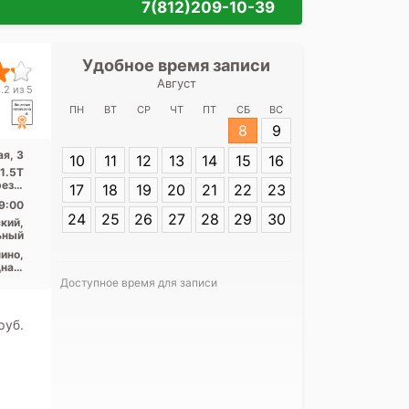
7(812)209-10-39
Удобное время записи
Удобное 
Август
НИИ ско
.2 из 5
Джанелидзе на
ПН
ВТ
СР
ЧТ
ПТ
СБ
ВС
8
9
я, 3
10
11
12
13
14
15
16
Адрес:
Санкт-П
 1.5T
Будапештская, 
реза,
17
18
19
20
21
22
23
УЗИ
9:00
24
25
26
27
28
29
30
кий,
ьный
ино,
ная,
ота,
Доступное время для записи
еды,
ская
Я согласе
pуб.
своих перс