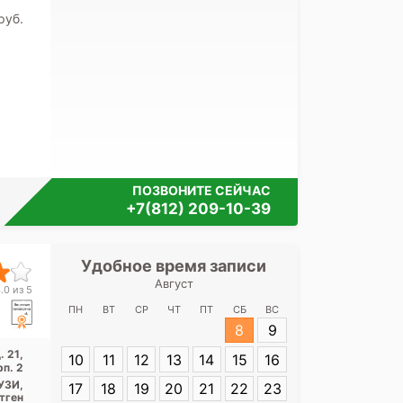
Я согласе
pуб.
своих перс
ПОЗВОНИТЕ СЕЙЧАС
+7(812) 209-10-39
Удобное время записи
Удобное 
Август
Госпиталь ве
.0 из 5
Нар
ПН
ВТ
СР
ЧТ
ПТ
СБ
ВС
8
9
Адрес:
Санкт-П
. 21,
10
11
12
13
14
15
16
Народная, д. 21
рп. 2
УЗИ,
17
18
19
20
21
22
23
тген