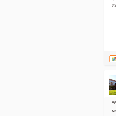
У
Ад
Мо