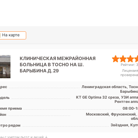
На карте
КЛИНИЧЕСКАЯ МЕЖРАЙОННАЯ
БОЛЬНИЦА В ТОСНО НА Ш.
Рейтинг: 3
БАРЫБИНА Д. 29
Лицензия
проверена
рес
Ленинградская область, Тосно
Барыбина
КТ GE Optima 32 среза, УЗИ апп
дель
Рентген апп
емя приема
08:00-1
Московский, Фрунзенский, 
йон
обл
Звёздная, Куп
тро рядом
ны с учетом льгот и акций ↓