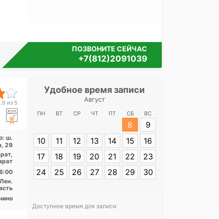
ПОЗВОНИТЕ СЕЙЧАС
+7(812)2091039
Удобное время записи
Удобное 
Август
Клиничес
.9 из 5
больница в Тос
ПН
ВТ
СР
ЧТ
ПТ
СБ
ВС
8
9
: ш.
10
11
12
13
14
15
16
Адрес:
Ленинг
, 29
Тосно: ш. Бары
арат,
17
18
19
20
21
22
23
арат
24
25
26
27
28
29
30
8:00
Лен.
асть
чино
Доступное время для записи