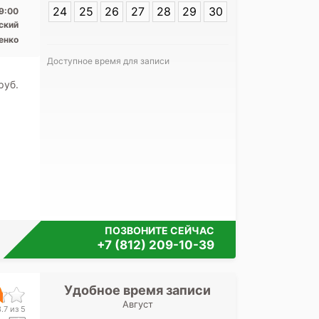
24
25
26
27
28
29
30
9:00
ский
енко
Доступное время для записи
Я согласе
pуб.
своих перс
ПОЗВОНИТЕ СЕЙЧАС
+7 (812) 209-10-39
Удобное время записи
Удобное 
Август
СПб НИИ фтиз
.7 из 5
ул. Полит