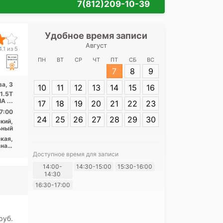
7(812)209-10-39
Удобное время записи
Удобное 
Август
НМИЦ психиатр
.1 из 5
В. М. Бехтерев
ПН
ВТ
СР
ЧТ
ПТ
СБ
ВС
7
8
9
а, 3
10
11
12
13
14
15
16
Адрес:
Санкт-П
 1.5T
Бехтерева, 3
A ...
17
18
19
20
21
22
23
7:00
24
25
26
27
28
29
30
кий,
ьный
кая,
нал,
ого,
Доступное время для записи
ская
14:00-
14:30-15:00
15:30-16:00
Я согласе
14:30
своих перс
16:30-17:00
pуб.