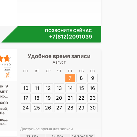
ПОЗВОНИТЕ СЕЙЧАС
+7(812)2091039
Удобное время записи
Удобное 
Август
Медицинский це
.7 из 5
ПН
ВТ
СР
ЧТ
ПТ
СБ
ВС
7
8
9
Адрес:
Санкт-П
к, 9
10
11
12
13
14
15
16
Стачек, 9
, МРТ
откры
17
18
19
20
21
22
23
...
4:00
24
25
26
27
28
29
30
кий,
Лен.
асть
вод,
кая,
кая,
Доступное время для записи
ская
Я согласе
13:30-
14:00-
14:30-15:00