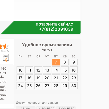
ПОЗВОНИТЕ СЕЙЧАС
+7(812)2091039
Удобное время записи
Удобное 
Август
Медицинск
.6 из 5
Ленин
ПН
ВТ
СР
ЧТ
ПТ
СБ
ВС
7
8
9
Адрес:
Санкт-
 160
10
11
12
13
14
15
16
Ленинский пр.,
1.5Т
20 1
17
18
19
20
21
22
23
...
2:00
24
25
26
27
28
29
30
кий,
кий,
асть
ский
ские
пект
Доступное время для записи
авы,
Я согласе
13:30-
14:30-15:00
15:00-15:30
ная,