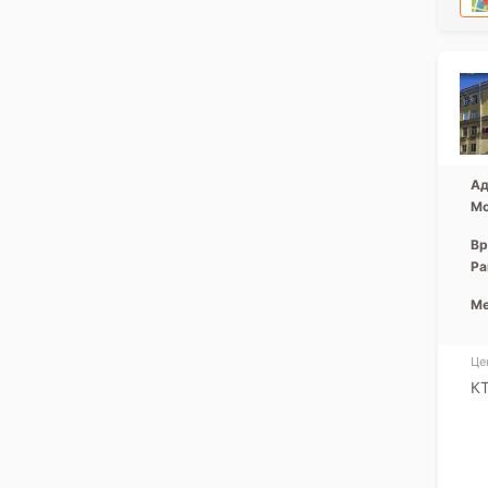
Ад
Мо
Вр
Ра
Ме
Це
КТ