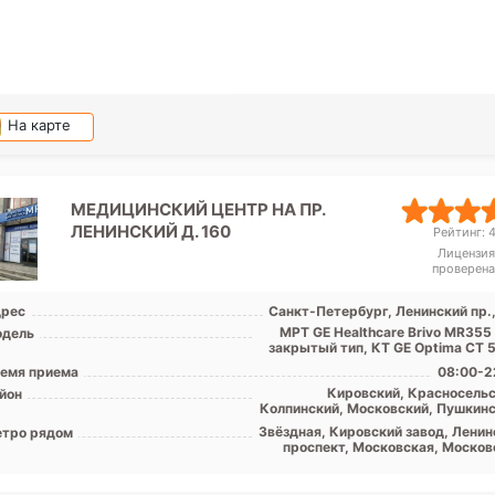
На карте
МЕДИЦИНСКИЙ ЦЕНТР НА ПР.
ЛЕНИНСКИЙ Д. 160
Рейтинг: 4
Лицензия
проверена
рес
Санкт-Петербург, Ленинский пр.,
МРТ GE Healthcare Brivo MR355 
дель
закрытый тип, КТ GЕ Optima CT 5
емя приема
08:00-2
Кировский, Красносельс
йон
Колпинский, Московский, Пушкинс
Лен. обл
Звёздная, Кировский завод, Ленин
тро рядом
проспект, Московская, Москов
ворота, Парк Победы, Прос
Ветеранов, Проспект Сл
Дунайская, Шушары, Юго-Запад