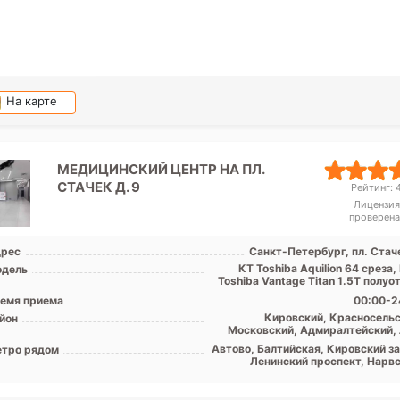
На карте
МЕДИЦИНСКИЙ ЦЕНТР НА ПЛ.
СТАЧЕК Д. 9
Рейтинг: 4
Лицензия
проверена
рес
Санкт-Петербург, пл. Стаче
КТ Toshiba Аquilion 64 среза
дель
Toshiba Vantage Titan 1.5T полу
емя приема
00:00-2
Кировский, Красносельс
йон
Московский, Адмиралтейский, 
обл
Автово, Балтийская, Кировский за
тро рядом
Ленинский проспект, Нарвс
Проспект Ветеранов, Фрунзенс
Юго-Западная, Путилов