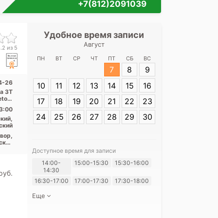
+7(812)2091039
Удобное время записи
Удобное 
Август
ЛДЦ МИБС на у
.2 из 5
ПН
ВТ
СР
ЧТ
ПТ
СБ
ВС
7
8
9
Адрес:
ул. 6-я
24-26
10
11
12
13
14
15
16
a 3Т
etom
17
18
19
20
21
22
23
. ...
3:00
24
25
26
27
28
29
30
кий,
ский
вор,
ский
ндра
Доступное время для записи
Я согласе
ния,
14:00-
15:00-15:30
15:30-16:00
ская
своих перс
14:30
pуб.
16:30-17:00
17:00-17:30
17:30-18:00
Еще