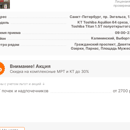
Лицензия
проверена
рес
Санкт-Петербург, пр. Энгельса, 1
КТ Toshiba Аquilion 64 среза
дель
Toshiba Titan 1.5T полуоткрытог
емя приема
09:00-2
Калининский, Выборг
йон
Гражданский проспект, Девятк
тро рядом
Озерки, Парнас, Площадь Мужес
Политехническая, Прос
Просвещения, Удел
Внимание! Акция
Скидка на комплексные МРТ и КТ до 30%
ны с учетом льгот и акций ↓
 почек и надпочечников
от 2700 