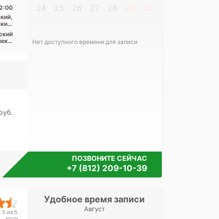
...
24
25
26
27
28
29
30
2:00
кий,
кий,
асть
ский
ект,
Нет доступного времени для записи
ота,
Я согласе
еды,
тут,
своих перс
ары,
ская
pуб.
ПОЗВОНИТЕ СЕЙЧАС
+7 (812) 209-10-39
Удобное время записи
Удобное 
Август
Медицински
.5 из 5
Энгел