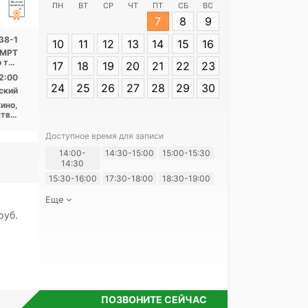
ПН
ВТ
СР
ЧТ
ПТ
СБ
ВС
7
8
9
Адрес:
Санкт-П
38-1
10
11
12
13
14
15
16
Энгельса, 138-
, МРТ
о тип
17
18
19
20
21
22
23
...
2:00
24
25
26
27
28
29
30
ский
ино,
тва,
пект
ьная
Доступное время для записи
Я согласе
14:00-
14:30-15:00
15:00-15:30
14:30
своих перс
15:30-16:00
17:30-18:00
18:30-19:00
Еще
pуб.
ПОЗВОНИТЕ СЕЙЧАС