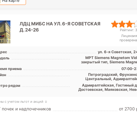
На карте
ЛДЦ МИБС НА УЛ. 6-Я СОВЕТСКАЯ
Д. 24-26
Рейтинг: 3
Лицензия
проверена
рес
ул. 6-я Советская, 
МРТ Siemens Magnetom Vid
дель
закрытый тип, Siemens Magn
Essenza 1
емя приема
07:00-2
Петроградский, Фрунзенс
йон
Центральный, Адмиралтей
Адмиралтейская, Гостиный д
тро рядом
Достоевская, Маяковская, Нев
проспект, Площадь Алекса
Невского, Площадь Восста
ны с учетом льгот и акций ↓
Площадь Ленина, Чернышев
 почек и надпочечников
от 2700 