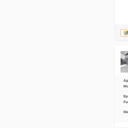
Ад
Мо
Вр
Ра
Ме