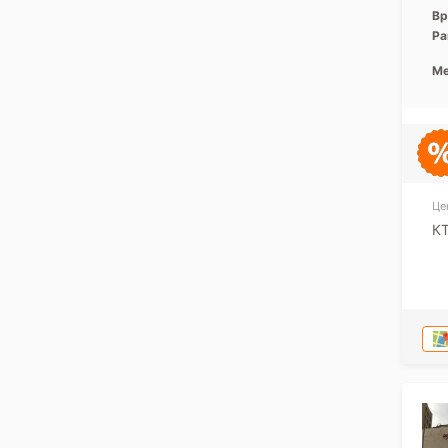
Вр
Ра
Ме
Це
КТ