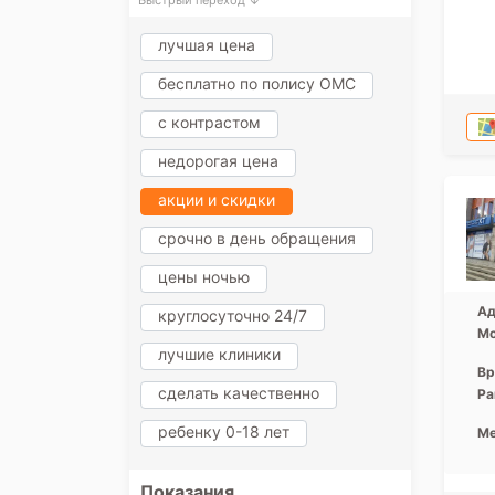
Быстрый переход ↓
лучшая цена
бесплатно по полису ОМС
с контрастом
недорогая цена
акции и скидки
срочно в день обращения
цены ночью
Ад
круглосуточно 24/7
Мо
лучшие клиники
Вр
сделать качественно
Ра
ребенку 0-18 лет
Ме
Показания