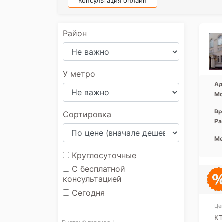
Консультация онлайн
Район
У метро
Ад
Мо
Вр
Сортировка
Ра
Ме
Круглосуточные
С бесплатной
консультацией
Сегодня
Це
КТ