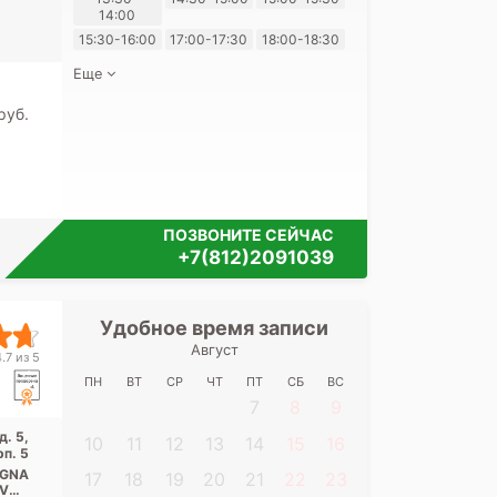
ская
14:00
своих перс
15:30-16:00
17:00-17:30
18:00-18:30
Еще
pуб.
ПОЗВОНИТЕ СЕЙЧАС
+7(812)2091039
Удобное время записи
Удобное 
Август
Медицинский ц
.7 из 5
д.
ПН
ВТ
СР
ЧТ
ПТ
СБ
ВС
7
8
9
Адрес:
Санкт-П
д. 5,
10
11
12
13
14
15
16
Киевская д. 5, 
рп. 5
IGNA
17
18
19
20
21
22
23
EVO 1