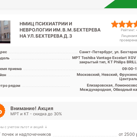
НМИЦ ПСИХИАТРИИ И
НЕВРОЛОГИИ ИМ. В. М. БЕХТЕРЕВА
Рейтинг: 4
НА УЛ. БЕХТЕРЕВА Д. 3
Лицензия
проверена
рес
Санкт-Петербург, ул. Бехтерев
МРТ Toshiba Vantage Excelart XGV
дель
закрытый тип, КТ Philips BRILLI
емя приема
09:00-1
Московский, Невский, Фрунзенс
йон
Централ
Елизаровская, Ломоносовс
тро рядом
Международная, Обводный ка
Площадь Александра Невск
Дунай
Внимание! Акция
МРТ и КТ - скидка до 30%
ны с учетом льгот и акций ↓
 почек и надпочечников
от 2500 