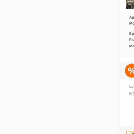
Ад
Мо
Вр
Ра
Ме
Це
КТ