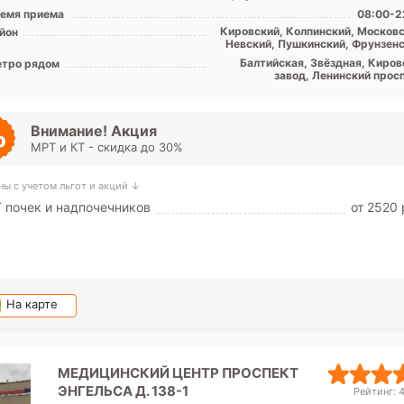
емя приема
08:00-2
Кировский, Колпинский, Московс
йон
Невский, Пушкинский, Фрунзенс
Центральный, Лен. обл
Балтийская, Звёздная, Киров
тро рядом
завод, Ленинский просп
Московская, Московские вор
Обводный канал, Парк Поб
Технологический инсти
Фрунзенская, Электросила, Шуш
Внимание! Акция
Застав
МРТ и КТ - скидка до 30%
ны с учетом льгот и акций ↓
 почек и надпочечников
от 2520 
На карте
МЕДИЦИНСКИЙ ЦЕНТР ПРОСПЕКТ
ЭНГЕЛЬСА Д. 138-1
Рейтинг: 4