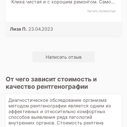
Клика чистая и с хорошим ремонтом. Само
исследование прошло быстро и
Читать полностью
безболезненно. Мне просили менять позы и
выпить контрастное вещество, чтобы
получить наилучший результат
исследования. Врач внимательно следил за
Лиза П.
23.04.2023
процессом и быстро завершил процедуру.
Написать отзыв
От чего зависит стоимость и
качество рентгенографии
Диагностическое обследование организма
методом рентгенографии является одним из
эффективных и относительно комфортных
способов выявления ряда патологий
внутренних органов. Стоимость рентгена