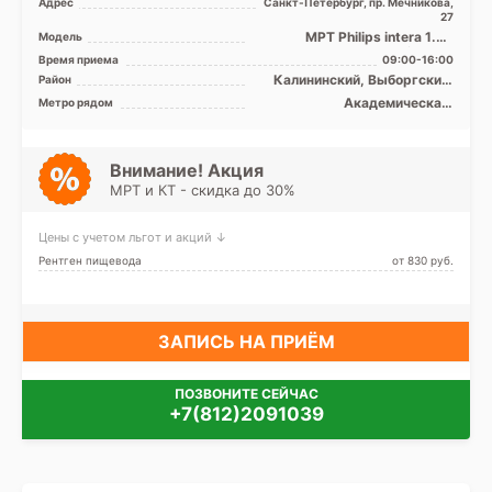
Адрес
Санкт-Петербург, пр. Мечникова,
27
МРТ Philips intera 1.5Т
Модель
закрытый тип, КТ Siemens
Время приема
09:00-16:00
Somatom Emotion 16 ср ...
Калининский, Выборгский,
Район
Красногвардейский, Лен.
Академическая,
Метро рядом
область
Гражданский проспект,
Девяткино, Ладожская,
Лесная, Озерки, Площадь
Ленина, Площадь Мужества
Внимание! Акция
МРТ и КТ - скидка до 30%
Цены с учетом льгот и акций ↓
Рентген пищевода
от 830 pуб.
ЗАПИСЬ НА ПРИЁМ
ПОЗВОНИТЕ СЕЙЧАС
+7(812)2091039