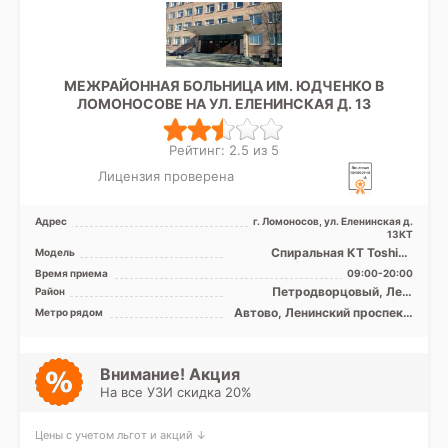
МЕЖРАЙОННАЯ БОЛЬНИЦА ИМ. ЮДЧЕНКО В
ЛОМОНОСОВЕ НА УЛ. ЕЛЕНИНСКАЯ Д. 13
Рейтинг: 2.5 из 5
Лицензия проверена
Адрес
г. Ломоносов, ул. Еленинская д.
13КТ
Спиральная КТ Toshiba
Модель
Aquilion 16 срезов, УЗИ
Время приема
09:00-20:00
Петродворцовый, Лен.
Район
область
Автово, Ленинский проспект,
Метро рядом
Проспект Ветеранов
Внимание! Акция
На все УЗИ скидка 20%
Цены с учетом льгот и акций ↓