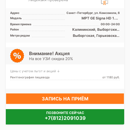
Адрес
Санкт-Петербург, ул. Комсомола, 6
МРТ GE Signa HD 1.5T
Модель
закрытый тип, КТ GE
Время приема
00:00-24:00
Lightspeed 32 среза, УЗИ
Калининский, Выборгский,
Район
Красногвардейский,
Выборгская, Горьковская,
Метро рядом
Петроградский
Петроградская, Площадь
Александра Невского,
Площадь Ленина,
Чернышевская
Внимание! Акция
На все УЗИ скидка 20%
Цены с учетом льгот и акций ↓
Рентгенография пищевода
от 1180 pуб.
ЗАПИСЬ НА ПРИЁМ
ПОЗВОНИТЕ СЕЙЧАС
+7(812)2091039