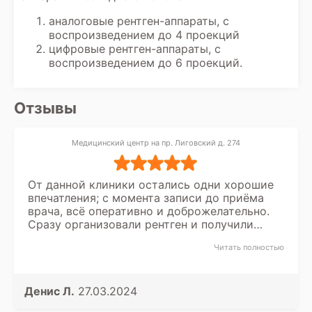
аналоговые рентген-аппараты, с
воспроизведением до 4 проекций
цифровые рентген-аппараты, с
воспроизведением до 6 проекций.
Отзывы
Медицинский центр на пр. Лиговский д. 274
От данной клиники остались одни хорошие
впечатления; с момента записи до приёма
врача, всё оперативно и доброжелательно.
Сразу организовали рентген и получили
результат. Даны рекомендации и
Читать полностью
направление по дальнейшему лечению.
Единственное хотелось бы пожелать усилить
штат сотрудников на стойке регистрации/
информации, т.к скапливается очередь из за
Денис Л.
27.03.2024
большой нагрузки на них. В целом данное