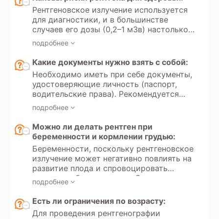
брекеты или пирсинг) блокируют или
Рентгеновское излучение используется
искажают рентгеновские лучи, что
для диагностики, и в большинстве
может привести к появлению
случаев его дозы (0,2–1 мЗв) настолько
затененных участков на снимке.
малы, что риски для здоровья
Оператор рентгена обычно учитывает
подробнее
минимальны. Однако частое
наличие металла и делает поправки на
воздействие рентгеновского излучения
Какие документы нужно взять с собой:
возможные артефакты, чтобы получить
может привести к накоплению дозы, что
наиболее точные результаты.
Необходимо иметь при себе документы,
увеличивает вероятность развития рака
удостоверяющие личность (паспорт,
в будущем. Поэтому исследование
водительские права). Рекомендуется
рекомендуется проводить не чаще
иметь направление от врача с указанием
одного раза в 4 месяца.
подробнее
цели обследования и минимальных
требований к протоколу (аналоговая или
Можно ли делать рентген при
цифровая рентгенография, необходимые
беременности и кормлении грудью:
проекции). Для оценки динамики
Беременности, поскольку рентгеновское
состояния следует принести результаты
излучение может негативно повлиять на
предыдущих обследований.
развитие плода и спровоцировать
замершую беременность. Однако в
подробнее
случае крайней необходимости и
отсутствия альтернативных методов
Есть ли ограничения по возрасту:
диагностики рентген может быть
Для проведения рентгенографии
проведен, но только при условии, что