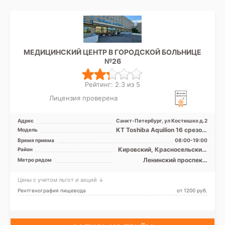
МЕДИЦИНСКИЙ ЦЕНТР В ГОРОДСКОЙ БОЛЬНИЦЕ
№26
Рейтинг: 2.3 из 5
Лицензия проверена
Адрес
Санкт-Петербург, ул Костюшко д.2
КТ Toshiba Aquilion 16 срезов,
Модель
КТ Siemens Somatom
Время приема
08:00-19:00
Definition 64 срезов ...
Кировский, Красносельский,
Район
Московский
Ленинский проспект,
Метро рядом
Московская, Московские
ворота
Цены с учетом льгот и акций ↓
Рентгенография пищевода
от 1200 pуб.