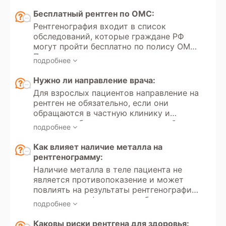
Бесплатный рентген по ОМС:
Рентгенография входит в список
обследований, которые граждане РФ
могут пройти бесплатно по полису ОМС.
Получение направления на
подробнее
рентгенографию регулируется
Федеральным законом РФ «Об
Нужно ли направление врача:
обязательном медицинском
Для взрослых пациентов направление на
страховании» №323. Кроме того, в
рентген не обязательно, если они
России доступно прохождение
обращаются в частную клинику и
рентгеновских исследований в рамках
проходят обследование на платной
добровольного медицинского
подробнее
основе. Однако для детей до 18 лет
страхования (ДМС).
направление от врача необходимо как
Как влияет наличие металла на
для частных, так и для государственных
рентгенограмму:
медицинских учреждений, поскольку
Наличие металла в теле пациента не
проведение рентгенографии ребенку
является противопоказение и может
связано с лучевой нагрузкой на
повлиять на результаты рентгенографии,
организм.
создавая артефакты на изображении.
подробнее
Металлические предметы (например,
зубные импланты, суставные протезы,
Каковы риски рентгена для здоровья: