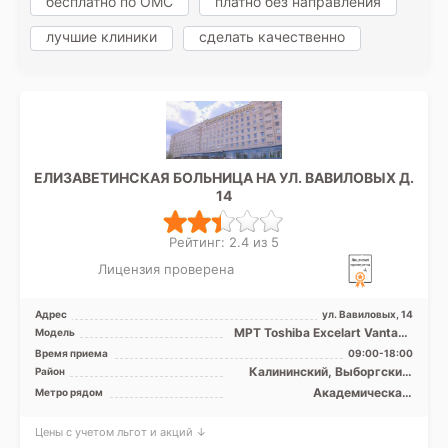
бесплатно по ОМС
платно без направления
лучшие клиники
сделать качественно
ЕЛИЗАВЕТИНСКАЯ БОЛЬНИЦА НА УЛ. ВАВИЛОВЫХ Д.
14
Рейтинг: 2.4 из 5
Лицензия проверена
Адрес
ул. Вавиловых, 14
МРТ Toshiba Excelart Vantage
Модель
Atlas X 1.5T закрытый тип,
Время приема
09:00-18:00
КТ Toshiba Aqu ...
Калининский, Выборгский,
Район
Курортный, Приморский,
Академическая,
Метро рядом
Лен. область
Гражданский проспект,
Девяткино, Озерки, Парнас,
Цены с учетом льгот и акций ↓
Пионерская, Площадь