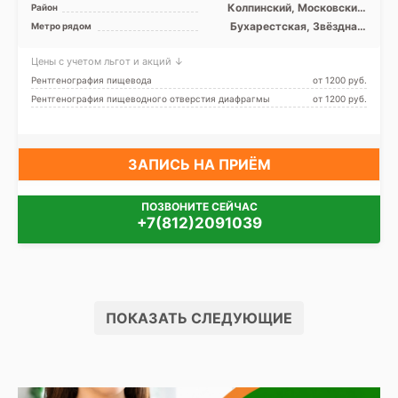
Колпинский, Московский,
Район
Невский, Пушкинский,
Бухарестская, Звёздная,
Метро рядом
Фрунзенский, Лен. область
Купчино, Ленинский
проспект, Международная,
Цены с учетом льгот и акций ↓
Московская, Обухово, Парк
Победы, Проспект Славы,
Рентгенография пищевода
от 1200 pуб.
Дунайская, Шушары
Рентгенография пищеводного отверстия диафрагмы
от 1200 pуб.
ЗАПИСЬ НА ПРИЁМ
ПОЗВОНИТЕ СЕЙЧАС
+7(812)2091039
ПОКАЗАТЬ СЛЕДУЮЩИЕ