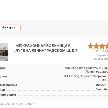
На карте
МЕЖРАЙОННАЯ БОЛЬНИЦА В
ЛУГЕ НА ЛЕНИНГРАДСКОМ Ш. Д.7
Рейтинг: 3
Лицензия
проверена
рес
Ленинградская область: г. Луг
Ленинградское 
КТ GE BrightSpeed 16 срезов
дель
апп
емя приема
09:00-1
Лен. обл
йон
тро рядом
ны с учетом льгот и акций ↓