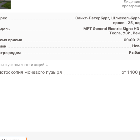
Лицензия
проверена
рес
Санкт-Петербург, Шлиссельбург
просп., 25, ко
МРТ General Electric Signa HD
дель
Tесла, УЗИ, Рен
емя приема
09:00-2
Нев
йон
Рыба
тро рядом
ны с учетом льгот и акций ↓
стоскопия мочевого пузыря
от 1400 