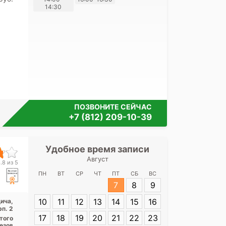
14:30
своих перс
ПОЗВОНИТЕ СЕЙЧАС
+7 (812) 209-10-39
Удобное время записи
Удобное 
Август
Консультатив
.8 из 5
центр для 
ПН
ВТ
СР
ЧТ
ПТ
СБ
ВС
Дундича
7
8
9
10
11
12
13
14
15
16
ича,
Адрес:
Санкт-П
рп. 2
Дундича, 36, к
17
18
19
20
21
22
23
ытого
резов