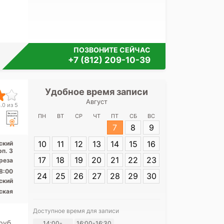
ПОЗВОНИТЕ СЕЙЧАС
+7 (812) 209-10-39
Удобное время записи
Удобное 
Август
Детский пульм
.0 из 5
на пр. 2-й Му
ПН
ВТ
СР
ЧТ
ПТ
СБ
ВС
7
8
9
Адрес:
Санкт-
10
11
12
13
14
15
16
ский
Муринский прос
рп. 3
17
18
19
20
21
22
23
среза
8:00
24
25
26
27
28
29
30
ский
ская
Доступное время для записи
Я согласе
pуб.
14:00-
16:00-16:30