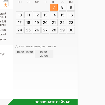
ПН
ВТ
СР
ЧТ
ПТ
СБ
ВС
7
8
9
Адрес:
Санкт-
ский
10
11
12
13
14
15
16
Шлиссельбургск
рп. 1
1
х 1.5
17
18
19
20
21
22
23
тген
24
25
26
27
28
29
30
0:00
ский
цкое
Доступное время для записи
18:00-18:30
19:30-
pуб.
Я согласе
20:00
своих перс
ПОЗВОНИТЕ СЕЙЧАС