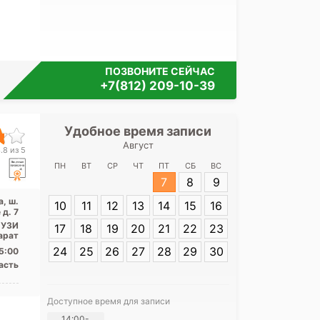
ПОЗВОНИТЕ СЕЙЧАС
+7(812) 209-10-39
Удобное время записи
Удобное 
Август
Межрайонная 
.8 из 5
Ленингр
ПН
ВТ
СР
ЧТ
ПТ
СБ
ВС
7
8
9
Адрес:
Ленингр
а, ш.
10
11
12
13
14
15
16
Луга, ш. Ленин
д. 7
, УЗИ
17
18
19
20
21
22
23
арат
24
25
26
27
28
29
30
5:00
асть
Доступное время для записи
Я согласе
14:00-