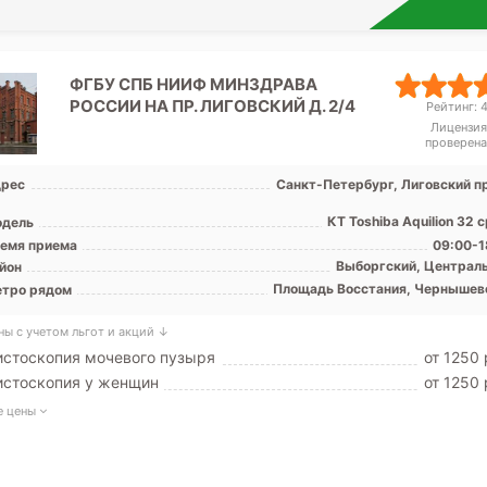
ФГБУ СПБ НИИФ МИНЗДРАВА
РОССИИ НА ПР. ЛИГОВСКИЙ Д. 2/4
Рейтинг: 4
Лицензия
проверена
рес
Санкт-Петербург, Лиговский пр
КТ Toshiba Aquilion 32 
дель
емя приема
09:00-1
Выборгский, Централ
йон
Площадь Восстания, Чернышев
тро рядом
ны с учетом льгот и акций ↓
стоскопия мочевого пузыря
от 1250 
истоскопия у женщин
от 1250 
е цены