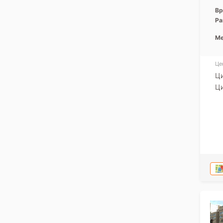
Вр
Ра
Ме
Це
Ци
Ци