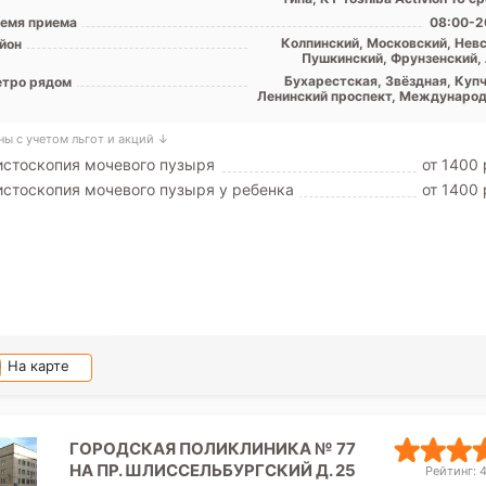
емя приема
08:00-2
Колпинский, Московский, Невс
йон
Пушкинский, Фрунзенский, 
обл
Бухарестская, Звёздная, Купч
тро рядом
Ленинский проспект, Международ
Московская, Обухово, Парк Поб
Проспект Славы, Дунайская, Шу
ны с учетом льгот и акций ↓
стоскопия мочевого пузыря
от 1400 
стоскопия мочевого пузыря у ребенка
от 1400 
На карте
ГОРОДСКАЯ ПОЛИКЛИНИКА № 77
НА ПР. ШЛИССЕЛЬБУРГСКИЙ Д. 25
Рейтинг: 4