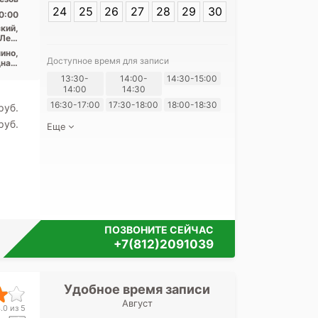
24
25
26
27
28
29
30
0:00
кий,
Лен.
асть
ино,
Доступное время для записи
ная,
еды,
13:30-
14:00-
14:30-15:00
шары
Я согласе
14:00
14:30
своих перс
16:30-17:00
17:30-18:00
18:00-18:30
pуб.
pуб.
Еще
ПОЗВОНИТЕ СЕЙЧАС
+7(812)2091039
Удобное время записи
Удобное 
Август
Городская пол
.0 из 5
Шлиссель