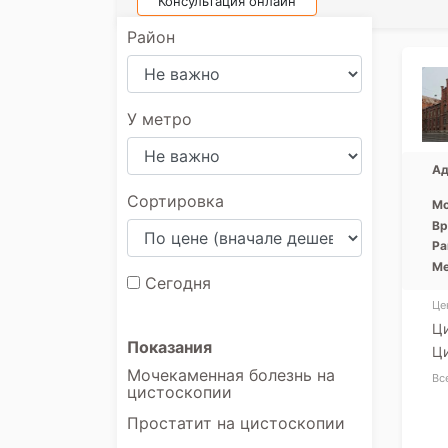
Консультация онлайн
Район
У метро
Ад
Сортировка
Мо
Вр
Ра
Ме
Сегодня
Це
Ци
Показания
Ц
Мочекаменная болезнь на
Вс
цистоскопии
Простатит на цистоскопии