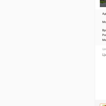
Ад
Мо
Вр
Ра
Ме
Це
Ци