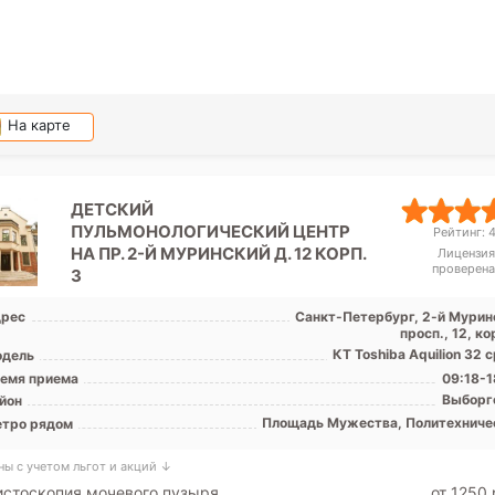
На карте
ДЕТСКИЙ
ПУЛЬМОНОЛОГИЧЕСКИЙ ЦЕНТР
Рейтинг: 4
НА ПР. 2-Й МУРИНСКИЙ Д. 12 КОРП.
Лицензия
проверена
3
рес
Санкт-Петербург, 2-й Мурин
просп., 12, ко
КТ Toshiba Aquilion 32 
дель
емя приема
09:18-1
Выборг
йон
Площадь Мужества, Политехниче
тро рядом
ны с учетом льгот и акций ↓
стоскопия мочевого пузыря
от 1250 