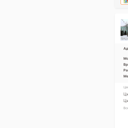
Ад
Мо
Вр
Ра
Ме
Це
Ци
Ци
Вс