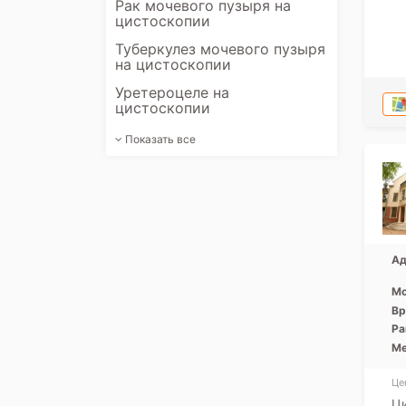
Рак мочевого пузыря на
цистоскопии
Туберкулез мочевого пузыря
на цистоскопии
Уретероцеле на
цистоскопии
Показать все
Ад
Мо
Вр
Ра
Ме
Це
Ци