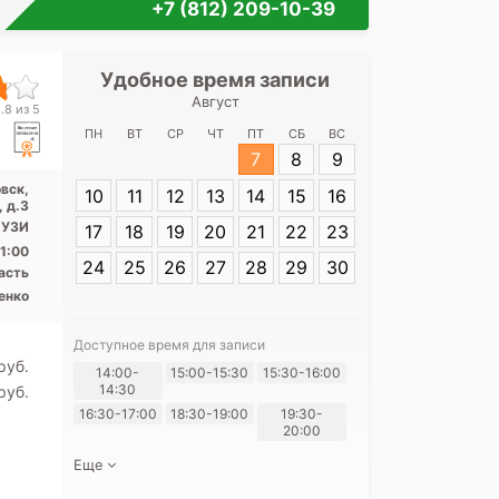
+7 (812) 209-10-39
Удобное время записи
Удобное 
Август
Клиничес
.8 из 5
больница 
ПН
ВТ
СР
ЧТ
ПТ
СБ
ВС
Сов
7
8
9
вск,
10
11
12
13
14
15
16
Адрес:
Ленингр
, д.3
Кировск, ул.Со
 УЗИ
17
18
19
20
21
22
23
1:00
24
25
26
27
28
29
30
асть
енко
Доступное время для записи
pуб.
14:00-
15:00-15:30
15:30-16:00
Я согласе
14:30
pуб.
своих перс
16:30-17:00
18:30-19:00
19:30-
20:00
Еще