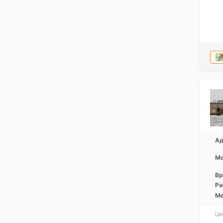
Ад
Мо
Вр
Ра
Ме
Це