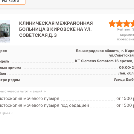
На карте
КЛИНИЧЕСКАЯ МЕЖРАЙОННАЯ
БОЛЬНИЦА В КИРОВСКЕ НА УЛ.
Рейтинг: 3
СОВЕТСКАЯ Д. 3
Лицензия
проверена
рес
Ленинградская область, г. Киро
ул.Советская
КТ Siemens Somatom 16 срезов,
дель
емя приема
09:00-2
Лен. обл
йон
Улица Дыб
тро рядом
ны с учетом льгот и акций ↓
стоскопия мочевого пузыря
от 1500 
стоскопия мочевого пузыря под седацией
от 1500 
е цены