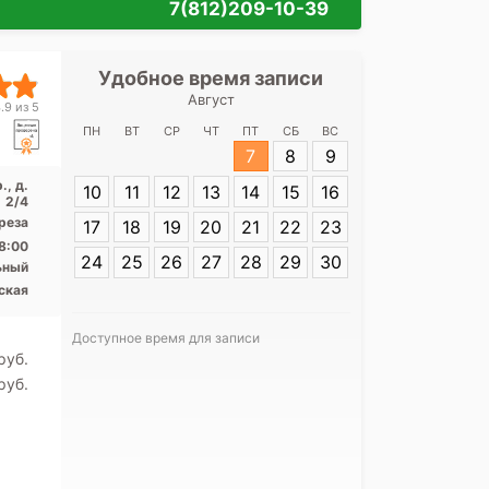
7(812)209-10-39
Удобное время записи
Удобное 
Август
ФГБУ СПб Нии
.9 из 5
на пр. Л
ПН
ВТ
СР
ЧТ
ПТ
СБ
ВС
7
8
9
Адрес:
Санкт-
., д.
10
11
12
13
14
15
16
Лиговский пр.,
2/4
среза
17
18
19
20
21
22
23
8:00
24
25
26
27
28
29
30
ьный
ская
Доступное время для записи
pуб.
Я согласе
pуб.
своих перс