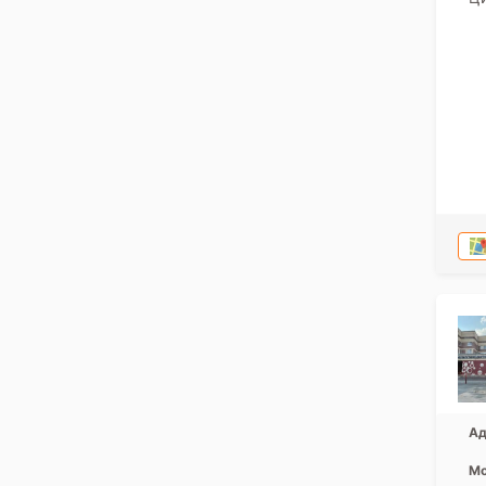
Ад
Мо