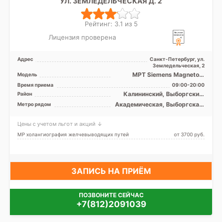
УЛ. ЗЕМЛЕДЕЛЬЧЕСКАЯ Д. 2
Рейтинг: 3.1 из 5
Лицензия проверена
Адрес
Санкт-Петербург, ул.
Земледельческая, 2
МРТ Siemens Magnetom
Модель
Espree 1.5T закрытый тип,
Время приема
09:00-20:00
УЗИ
Калининский, Выборгский,
Район
Красногвардейский,
Академическая, Выборгская,
Метро рядом
Петроградский, Приморский
Гражданский проспект,
Девяткино, Лесная, Озерки,
Цены с учетом льгот и акций ↓
Петроградская, Пионерская,
Площадь Ленина, Площадь
МР холангиография желчевыводящих путей
от 3700 pуб.
Мужества, Политехническая,
Проспект Просвещения,
Удельная, Чёрная речка
ЗАПИСЬ НА ПРИЁМ
ПОЗВОНИТЕ СЕЙЧАС
+7(812)2091039