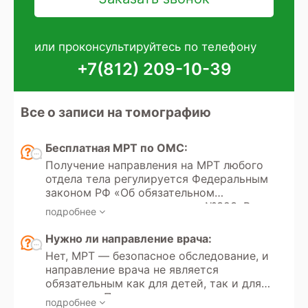
или проконсультируйтесь по телефону
+7(812) 209-10-39
Все о записи на томографию
Бесплатная МРТ по ОМС:
Получение направления на МРТ любого
отдела тела регулируется Федеральным
законом РФ «Об обязательном
медицинском страховании» №323. В
подробнее
этом законе указаны все медицинские
услуги, покрываемые полисом ОМС,
Нужно ли направление врача:
который выдается каждому гражданину
Нет, МРТ — безопасное обследование, и
РФ с рождения или при необходимости.
направление врача не является
Кроме того, в России доступно
обязательным как для детей, так и для
прохождение МРТ по программам
взрослых. Пациент может
добровольного медицинского
подробнее