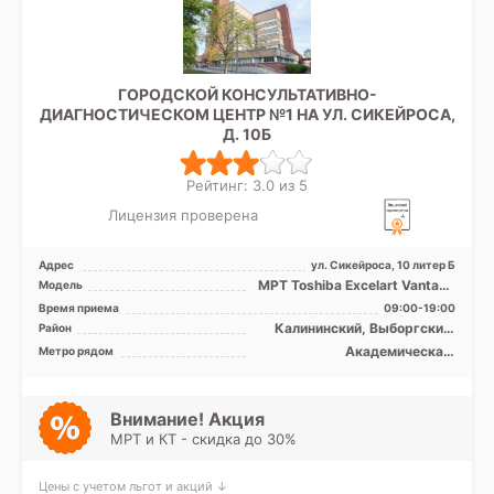
ГОРОДСКОЙ КОНСУЛЬТАТИВНО-
ДИАГНОСТИЧЕСКОМ ЦЕНТР №1 НА УЛ. СИКЕЙРОСА,
Д. 10Б
Рейтинг: 3.0 из 5
Лицензия проверена
Адрес
ул. Сикейроса, 10 литер Б
МРТ Toshiba Excelart Vantage
Модель
Atlas 1.5T закрытый тип, КТ
Время приема
09:00-19:00
Philips 64 ср ...
Калининский, Выборгский,
Район
Кронштадтский, Курортный,
Академическая,
Метро рядом
Приморский, Лен. область
Гражданский проспект,
Девяткино, Лесная, Озерки,
Парнас, Пионерская,
Площадь Мужества,
Внимание! Акция
Политехническая, Проспект
МРТ и КТ - скидка до 30%
Просвещения
Цены с учетом льгот и акций ↓