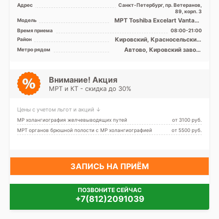
Адрес
Санкт-Петербург, пр. Ветеранов,
89, корп. 3
МРТ Toshiba Excelart Vantage
Модель
1.5T закрытый тип
Время приема
08:00-21:00
Кировский, Красносельский,
Район
Московский,
Автово, Кировский завод,
Метро рядом
Петродворцовый, Лен.
Ленинский проспект,
область
Московская, Проспект
Ветеранов
Внимание! Акция
МРТ и КТ - скидка до 30%
Цены с учетом льгот и акций ↓
МР холангиография желчевыводящих путей
от 3100 pуб.
МРТ органов брюшной полости с МР холангиографией
от 5500 pуб.
ЗАПИСЬ НА ПРИЁМ
ПОЗВОНИТЕ СЕЙЧАС
+7(812)2091039