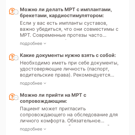
самостоятельно принять решение о
страхования (ДМС).
прохождении обследования и пройти
Можно ли делать МРТ с имплантами,
его в частной клинике на платной
брекетами, кардиостимулятором:
основе.
Если у вас есть импланты суставов,
важно убедиться, что они совместимы с
МРТ. Современные протезы часто
изготовлены из неферромагнитных
подробнее
материалов, но перед обследованием
следует уточнить у врача или в центре
Какие документы нужно взять с собой:
МРТ, имеют ли они ограничения по
Необходимо иметь при себе документы,
воздействию магнитного поля. Ношение
удостоверяющие личность (паспорт,
брекетов и наличие зубных имплантов
водительские права). Рекомендуется
не является противопоказанием для
иметь направление врача с указанием
МРТ, так как они обычно не влияют на
подробнее
цели обследования и минимальных
результаты сканирования. Однако
требований к протоколам. Для оценки
Можно ли прийти на МРТ с
металлические компоненты могут
динамики состояния следует принести
сопровождающим:
немного искажать изображения,
результаты предыдущих обследований.
особенно если исследуется область
Пациент может пригласить
головы и шеи. Важно предупредить
сопровождающего на обследование для
оператора о наличии брекетов или
личного комфорта. Обязательное
имплантов, чтобы он учел возможные
сопровождение требуется для детей и
подробнее
артефакты. Наличие кардиостимулятора
подростков до 18 лет. Также