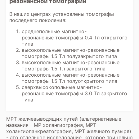
резонансной томографии
диагностом для разъяснения
результатов.
В наших центрах установлены томографы
последнего поколения:
среднепольные магнитно-
резонансные томографы 0.4 Тл открытого
типа
высокопольные магнитно-резонансные
томографы 1.5 Тл полузакрытого типа
высокопольные магнитно-резонансные
томографы 1.5 Тл закрытого типа
высокопольные магнитно-резонансные
томографы 1.5 Тл полуоткрытого типа
сверхвысокопольные магнитно-
резонансные томографы 3.0 Тл закрытого
типа
МРТ желчевыводящих путей (альтернативные
названия - МР холангиография,
МРТ
холангиопанкреатография
,
МРТ желчного пузыря
)
- это отдельное исследование, которое прицельно