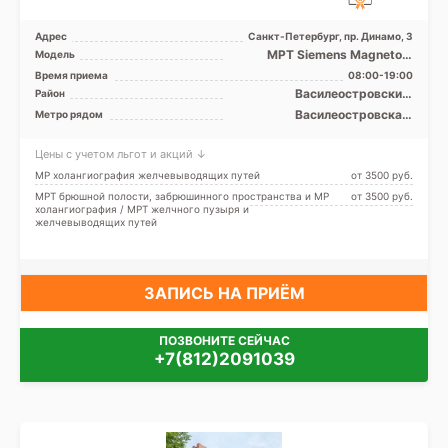
Адрес
Санкт-Петербург, пр. Динамо, 3
МРТ Siemens Magnetom
Модель
Espree 1.5T закрытый тип, КТ
Время приема
08:00-19:00
Aquilion 64 фирмы To ...
Василеостровский,
Район
Петроградский, Приморский
Василеостровская,
Метро рядом
Крестовский остров,
Петроградская, Спортивная,
Цены с учетом льгот и акций ↓
Старая Деревня, Чёрная
речка, Чкаловская, Беговая,
МР холангиография желчевыводящих путей
от 3500 pуб.
Зенит (ранее
МРТ брюшной полости, забрюшинного пространства и МР
от 3500 pуб.
Новокрестовская)
холангиография / МРТ желчного пузыря и
желчевыводящих путей
ЗАПИСЬ НА ПРИЁМ
ПОЗВОНИТЕ СЕЙЧАС
+7(812)2091039