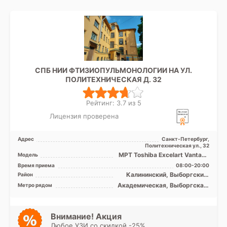
СПБ НИИ ФТИЗИОПУЛЬМОНОЛОГИИ НА УЛ.
ПОЛИТЕХНИЧЕСКАЯ Д. 32
Рейтинг: 3.7 из 5
Лицензия проверена
Адрес
Санкт-Петербург,
Политехническая ул., 32
МРТ Toshiba Excelart Vantage
Модель
1.5T закрытый тип, КТ
Время приема
08:00-20:00
Toshiba Aquilion 32 ...
Калининский, Выборгский,
Район
Красногвардейский,
Академическая, Выборгская,
Метро рядом
Петроградский, Приморский
Гражданский проспект,
Девяткино, Комендантский
проспект, Озерки, Парнас,
Пионерская, Площадь
Внимание! Акция
Мужества, Политехническая,
Любое УЗИ со скидкой -25%