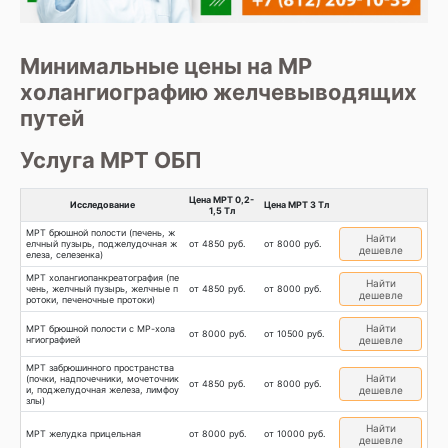
Минимальные цены на МР
холангиографию желчевыводящих
путей
Услуга МРТ ОБП
Цена МРТ 0,2-
Исследование
Цена МРТ 3 Тл
1,5 Тл
МРТ брюшной полости (печень, ж
Найти
елчный пузырь, поджелудочная ж
от 4850 руб.
от 8000 руб.
дешевле
елеза, селезенка)
МРТ холангиопанкреатография (пе
Найти
чень, желчный пузырь, желчные п
от 4850 руб.
от 8000 руб.
дешевле
ротоки, печеночные протоки)
Найти
МРТ брюшной полости с МР-хола
от 8000 руб.
от 10500 руб.
нгиографией
дешевле
МРТ забрюшинного пространства
Найти
(почки, надпочечники, мочеточник
от 4850 руб.
от 8000 руб.
и, поджелудочная железа, лимфоу
дешевле
злы)
Найти
МРТ желудка прицельная
от 8000 руб.
от 10000 руб.
дешевле