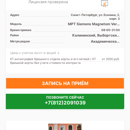
Лицензия проверена
Адрес
Санкт-Петербург, ул. Есенина, 2,
корп. 3
МРТ Siemens Magnetom Verio
Модель
3T закрытый тип, КТ Siemens
Время приема
08:00-21:00
Biograph 64 рез ...
Калининский, Выборгский,
Район
Кронштадтский, Курортный,
Академическая,
Метро рядом
Приморский, Лен. область
Гражданский проспект,
Девяткино, Комендантский
Цены с учетом льгот и акций ↓
проспект, Лесная, Озерки,
Парнас, Пионерская,
КТ ангиография брюшного отдела аорты и его ветвей / КТ
от 3200 pуб.
Площадь Мужества,
брюшной аорты без учета стоимости контраста
Политехническая, Проспект
Просвещения, Старая
Деревня, Удельная, Беговая
ЗАПИСЬ НА ПРИЁМ
ПОЗВОНИТЕ СЕЙЧАС
+7(812)2091039