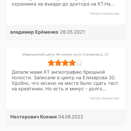
охранника на въезде-до доктора на КТ.На
оформление и все исследования ушло где-то
Читать полностью
55 мин.Огромное спасибо оформляющим
документы для прохождения процедуры!!!Вы
-лучшие!!!С уважением В.И.Е.(из Тосно)т????
Здоровья Вам и благополучия!!!
владимир Ерёменко
28.05.2021
Медицинский центр Ай-клиник на ул. Елизарова д. 32
Делали маме КТ ангиографию брюшной
полости. Записали в центр на Елизарова 32.
Удобно, что можно на месте было сдать тест
на креатинин. Но есть и минус - долго
искали центр. В итоге оказалось, что вход с
Читать полностью
улицы Невзоровой. При этом никто даже не
мог подсказать, где именно вход в сам центр
КТ.
Нестерович Ксения
04.06.2022