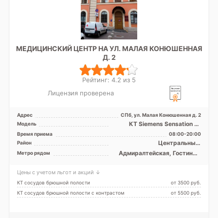
МЕДИЦИНСКИЙ ЦЕНТР НА УЛ. МАЛАЯ КОНЮШЕННАЯ
Д. 2
Рейтинг: 4.2 из 5
Лицензия проверена
Адрес
СПб, ул. Малая Конюшенная д. 2
КТ Siemens Sensation 16
Модель
срезов
Время приема
08:00-20:00
Центральный,
Район
Адмиралтейский
Адмиралтейская, Гостиный
Метро рядом
двор, Невский проспект
Цены с учетом льгот и акций ↓
КТ сосудов брюшной полости
от 3500 pуб.
КТ сосудов брюшной полости с контрастом
от 5500 pуб.