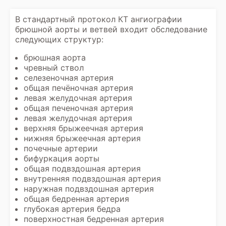
В стандартный протокол
КТ ангиографии
брюшной аорты и ветвей
входит обследование
следующих структур:
брюшная аорта
чревный ствол
селезеночная артерия
общая печёночная артерия
левая желудочная артерия
общая печеночная артерия
левая желудочная артерия
верхняя брыжеечная артерия
нижняя брыжеечная артерия
почечные артерии
бифуркация аорты
общая подвздошная артерия
внутренняя подвздошная артерия
наружная подвздошная артерия
общая бедренная артерия
глубокая артерия бедра
поверхностная бедренная артерия