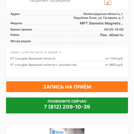
Лицензия проверена
Адрес
Ленинградская область, г.
Лодейное Поле, ул. Гагарина, д. 1
МРТ Siemens Magnetom
Модель
Espree 1.5 Tесли, GE
Время приема
09:00-18:00
BrightSpeed 16 срезов, УЗИ а
Лен. область
Район
...
Метро рядом
Цены с учетом льгот и акций ↓
КТ сосудов брюшной полости
от 1100 pуб.
КТ сосудов брюшной полости с контрастом
от 4600 pуб.
ЗАПИСЬ НА ПРИЁМ
ПОЗВОНИТЕ СЕЙЧАС
7 (812) 209-10-39