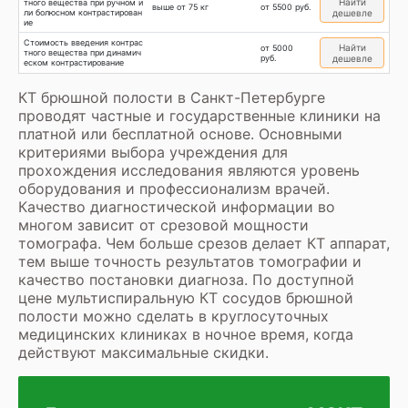
Найти
тного вещества при ручном и
выше от 75 кг
от 5500 руб.
ли болюсном контрастирован
дешевле
ие
Стоимость введения контрас
Найти
от 5000
тного вещества при динамич
руб.
дешевле
еском контрастирование
КТ брюшной полости в Санкт-Петербурге
проводят частные и государственные клиники на
платной или бесплатной основе. Основными
критериями выбора учреждения для
прохождения исследования являются уровень
оборудования и профессионализм врачей.
Качество диагностической информации во
многом зависит от срезовой мощности
томографа. Чем больше срезов делает КТ аппарат,
тем выше точность результатов томографии и
качество постановки диагноза. По доступной
цене мультиспиральную КТ сосудов брюшной
полости можно сделать в круглосуточных
медицинских клиниках в ночное время, когда
действуют максимальные скидки.