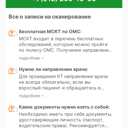
Все о записи на сканирование
Бесплатная МСКТ по ОМС:
МСКТ входит в перечень бесплатных
обследований, которые можно пройти
по полису ОМС. Получение направления
на мультиспиральную компьютерную
подробнее
томографию регулируется Федеральным
законом РФ «Об обязательном
Нужно ли направление врача:
медицинском страховании» №323.
Для проведения КТ направление врача
Кроме того, в России доступно
не всегда обязательно, если вы
прохождение МСКТ по программам
взрослый пациент и обращаетесь в
добровольного медицинского
частную клинику для платного
страхования.
подробнее
обследования. Однако если вы хотите
пройти КТ по полису обязательного
Какие документы нужно взять с собой:
медицинского страхования, то
Необходимо иметь при себе документы,
направление от врача необходимо.
удостоверяющие личность (паспорт,
Направление всегда требуется для
водительские права). Рекомендуется
проведения КТ детям до 18 лет, как в