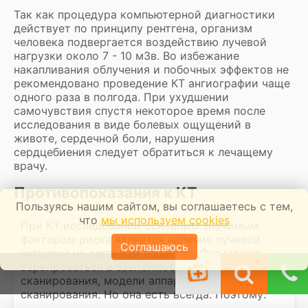
Так как процедура компьютерной диагностики
действует по принципу рентгена, организм
человека подвергается воздействию лучевой
нагрузки около 7 - 10 мЗв. Во избежание
накапливания облучения и побочных эффектов не
рекомендовано проведение КТ ангиографии чаще
одного раза в полгода. При ухудшении
самочувствия спустя некоторое время после
исследования в виде болевых ощущений в
животе, сердечной боли, нарушения
сердцебиения следует обратиться к лечащему
врачу.
Противопоказания к КТ
Пользуясь нашим сайтом, вы соглашаетесь с тем,
что
мы используем cookies
При КТ исследовании основным значимым
фактором риска является наличие лучевой
Соглашаюсь
нагрузки на организм пациента. Она может
варьироваться в зависимости от зоны
сканирования, модели аппарата и протокола
сканирования. Но она есть всегда. Поэтому: