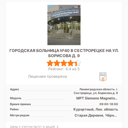
ГОРОДСКАЯ БОЛЬНИЦА №40 В СЕСТРОРЕЦКЕ НА УЛ.
БОРИСОВА Д. 9
Рейтинг: 4.4 из 5
Лицензия проверена
Адрес
Ленинградская область. г.
Сестрорецк, ул. Борисова д. 9
МРТ Siemens Magnetom
Модель
Espree 1.5T, МРТ Siemens
Время приема
09:00-18:00
Magnetom Avanto 1.5 Т, К ...
Курортный, Лен. область
Район
Старая Деревня, Чёрная
Метро рядом
речка
Цены с учетом льгот и акций ↓