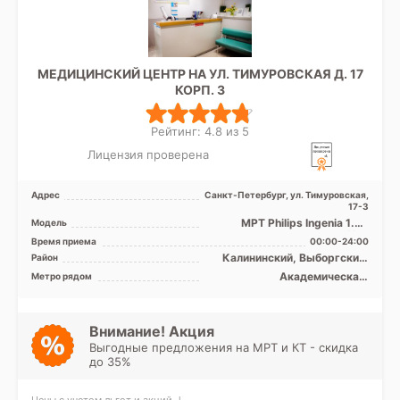
МЕДИЦИНСКИЙ ЦЕНТР НА УЛ. ТИМУРОВСКАЯ Д. 17
КОРП. 3
Рейтинг: 4.8 из 5
Лицензия проверена
Адрес
Санкт-Петербург, ул. Тимуровская,
17-3
МРТ Philips Ingenia 1.5T
Модель
полуоткрытого тип, КТ Philips
Время приема
00:00-24:00
Ingenia 128 сре ...
Калининский, Выборгский,
Район
Кронштадтский, Курортный,
Академическая,
Метро рядом
Лен. область
Гражданский проспект,
Девяткино, Лесная, Озерки,
Парнас, Пионерская,
Площадь Мужества,
Внимание! Акция
Политехническая, Проспект
Выгодные предложения на МРТ и КТ - скидка
Просвещения
до 35%