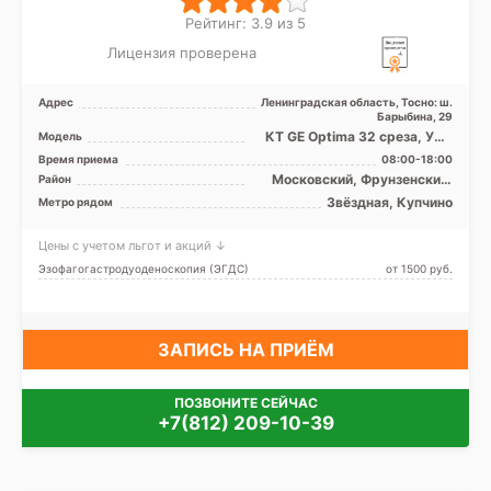
Рейтинг: 3.9 из 5
Лицензия проверена
Адрес
Ленинградская область, Тосно: ш.
Барыбина, 29
КТ GE Optima 32 среза, УЗИ
Модель
аппарат, Рентген аппарат
Время приема
08:00-18:00
Московский, Фрунзенский,
Район
Лен. область
Звёздная, Купчино
Метро рядом
Цены с учетом льгот и акций ↓
Эзофагогастродуоденоскопия (ЭГДС)
от 1500 pуб.
ЗАПИСЬ НА ПРИЁМ
ПОЗВОНИТЕ СЕЙЧАС
+7(812) 209-10-39