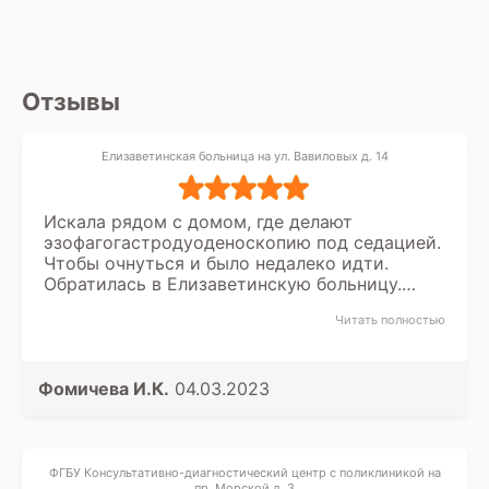
Отзывы
Елизаветинская больница на ул. Вавиловых д. 14
Искала рядом с домом, где делают
эзофагогастродуоденоскопию под седацией.
Чтобы очнуться и было недалеко идти.
Обратилась в Елизаветинскую больницу.
Провела консультацию у эндоскописта и
Читать полностью
анестезиолога. Подготовила все анализы и
ЭКГ. И на обследование. Очнулась после него
в нормальном состоянии. Выписали сразу
же. Врачи отличные.
Фомичева И.К.
04.03.2023
ФГБУ Консультативно-диагностический центр с поликлиникой на
пр. Морской д. 3