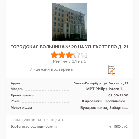
ГОРОДСКАЯ БОЛЬНИЦА № 20 НА УЛ. ГАСТЕЛЛО Д. 21
Рейтинг: 3.1 из 5
Лицензия проверена
Адрес
Санкт-Петербург, ул. Гастелло, 21
МРТ Philips Intera 1.5T
Модель
закрытый тип, УЗИ
Время приема
08:00-21:00
Кировский, Колпинский,
Район
Московский, Невский,
Бухарестская, Звёздная,
Метро рядом
Пушкинский, Фрунзенский,
Ленинский проспект,
Лен. область
Международная,
Цены с учетом льгот и акций ↓
Московская, Московские
ворота, Парк Победы,
Эзофагогастродуоденоскопия
от 1500 pуб.
Фрунзенская, Электросила,
Проспект Славы, Дунайская,
Шушары