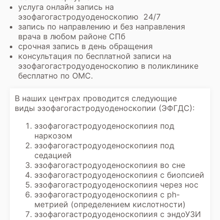
случаях назначают биохимический
услуга онлайн запись на
анализ крови, включающий показатели
эзофагогастродуоденоскопию 24/7
печеночных проб, уровень креатинина и
запись по направлению и без направления
глюкозы. Для обеспечения безопасности
врача в любом районе СПб
пациента в ряде клиник может
срочная запись в день обращения
потребоваться анализ крови на
консультация по бесплатной записи на
инфекции, такие как ВИЧ, гепатиты B и
эзофагогастродуоденоскопию в поликлинике
C, сифилис. Определение группы крови и
бесплатно по ОМС.
резус-фактора также может быть
назначено, особенно если существует
В наших центрах проводится следующие
риск кровотечения. Пациентам с
виды эзофагогастродуоденоскопии (ЭФГДС):
заболеваниями сердечно-сосудистой
системы или тем, кому планируется
эзофагогастродуоденоскопиия под
проведение эндоскопии под седацией,
наркозом
может потребоваться
эзофагогастродуоденоскопиия под
электрокардиограмма. В некоторых
седацией
случаях, перед бронхоскопией,
эзофагогастродуоденоскопиия во сне
дополнительно выполняют
эзофагогастродуоденоскопиия с биопсией
рентгенографию грудной клетки. Точный
эзофагогастродуоденоскопиия через нос
перечень анализов определяется
эзофагогастродуоденоскопиия с ph-
лечащим врачом с учетом анамнеза,
метрией (определением кислотности)
клинической картины и типа
эзофагогастродуоденоскопиия с эндоУЗИ