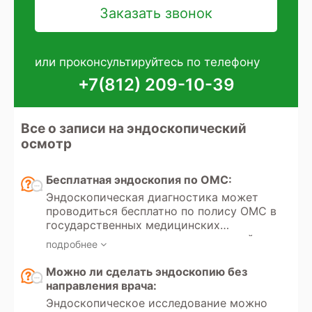
или проконсультируйтесь по телефону
+7(812) 209-10-39
Все о записи на эндоскопический
осмотр
Бесплатная эндоскопия по ОМС:
Эндоскопическая диагностика может
проводиться бесплатно по полису ОМС в
государственных медицинских
учреждениях при наличии показаний и
подробнее
направления от лечащего врача.
Направление оформляется лечащий
Можно ли сделать эндоскопию без
врач, хирургом или терапевтом после
направления врача:
предварительного обследования,
Эндоскопическое исследование можно
подтверждающего необходимость