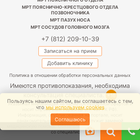
МРТ ПОЯСНИЧНО-КРЕСТЦОВОГО ОТДЕЛА
ПОЗВОНОЧНИКА
МРТ ПАЗУХ НОСА
МРТ СОСУДОВ ГОЛОВНОГО МОЗГА
+7 (812) 209-10-39
Записаться на прием
Добавить клинику
Политика в отношении обработки персональных данных
Имеются противопоказания, необходима
консультация специалиста.
+16
Пользуясь нашим сайтом, вы соглашаетесь с тем,
Указанная информация не является публичной офертой и
что
мы используем cookies
носит справочный характер (ст. 437 ГК РФ).
Информация, опубликованная на портале, носит
Соглашаюсь
ознакомительный характер и не служит заменой
медицинскую помощь. Обязательно проконсультируйтесь
со специалистом.