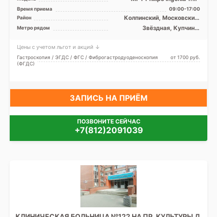
закрытый тип, КТ GE
Время приема
09:00-17:00
BrightSpeed 16 срезов
Колпинский, Московский,
Район
Невский, Лен. область
Звёздная, Купчино,
Метро рядом
Международная,
Московская, Обухово,
Цены с учетом льгот и акций ↓
Рыбацкое, Проспект Славы,
Дунайская, Шушары
Гастроскопия / ЭГДС / ФГС / Фиброгастродуоденоскопия
от 1700 pуб.
(ФГДС)
ЗАПИСЬ НА ПРИЁМ
ПОЗВОНИТЕ СЕЙЧАС
+7(812)2091039
КЛИНИЧЕСКАЯ БОЛЬНИЦА №122 НА ПР. КУЛЬТУРЫ Д.