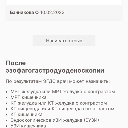
руки и записалась на процедуру. В сам день
ничего не ела, приехала с устна, а в обед уже
отпустили после проведенной процедуры.
Банникова О
10.02.2023
Написать отзыв
После
эзофагогастродуоденоскопии
По результатам ЭГДС врач может назначить:
МРТ желудка
или
МРТ желудка с контрастом
МРТ кишечника
КТ желудка
или
КТ желудка с контрастом
КТ пищевода
или
КТ пищевода с контрастом
КТ кишечника
Эндоскопическое УЗИ желудка (ЭУЗИ)
УЗИ кишечника