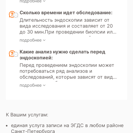
подробнее
бронхоскопия могут проводиться под
седацией или общей анестезией для
Сколько времени идет обследование:
комфорта пациента. Выбор зависит от
Длительность эндоскопии зависит от
вида исследования и индивидуальной
вида исследования и составляет от 20
чувствительности.
до 30 мин.При проведении биопсии или
дополнительных манипуляций время
подробнее
может увеличиваться.
Какие анализ нужно сделать перед
эндоскопией:
Перед проведением эндоскопии может
потребоваться ряд анализов и
обследований, которые зависят от вида
процедуры и общего состояния
подробнее
пациента. Общий анализ крови
позволяет выявить признаки
воспаления, анемии и возможные
нарушения свертываемости.
Коагулограмма необходима для оценки
К Вашим услугам:
свертываемости крови, особенно если
планируется биопсия или другие
единая услуга записи на ЭГДС в любом районе
инвазивные вмешательства. В некоторых
Санкт-Петербурга