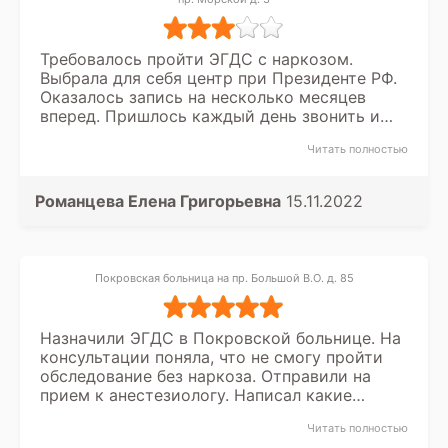
Требовалось пройти ЭГДС с наркозом.
Выбрала для себя центр при Президенте РФ.
Оказалось запись на несколько месяцев
вперед. Пришлось каждый день звонить и
ждать что кто-то выпишется. В итоге
Читать полностью
повезло - и спустя две недели нашла
заветное местечко. Провели все на высшем
уровне. Врачи супер.
Романцева Елена Григорьевна
15.11.2022
Покровская больница на пр. Большой В.О. д. 85
Назначили ЭГДС в Покровской больнице. На
консультации поняла, что не смогу пройти
обследование без наркоза. Отправили на
прием к анестезиологу. Написал какие
необходимы анализы и обследования. В
Читать полностью
итоге все сдала, получила заключения на