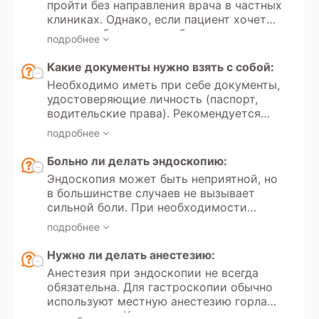
пройти без направления врача в частных
процедуры.
клиниках. Однако, если пациент хочет
сделать обследование бесплатно по
подробнее
полису ОМС в государственном
учреждении, потребуется направление
Какие документы нужно взять с собой:
от лечащего врача.
Необходимо иметь при себе документы,
удостоверяющие личность (паспорт,
водительские права). Рекомендуется
иметь направление от врача с указанием
подробнее
цели обследования и минимальных
требований к протоколу (клиническая
Больно ли делать эндоскопию:
эндоскопия, эндосокпия с биопсией).
Эндоскопия может быть неприятной, но
Для оценки динамики состояния
в большинстве случаев не вызывает
следует принести результаты
сильной боли. При необходимости
предыдущих обследований.
проводится местная анестезия или
подробнее
седация, что делает процедуру
комфортной.
Нужно ли делать анестезию:
Анестезия при эндоскопии не всегда
обязательна. Для гастроскопии обычно
используют местную анестезию горла
лидокаином. Колоноскопия и