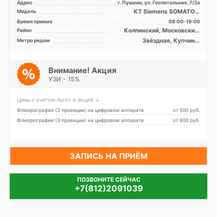
Адрес
г. Пушкин, ул. Госпитальная, 7/2а
КТ Siemens SOMATOM
Модель
Emotion 16 срезов
Время приема
08:00-19:00
Колпинский, Московский,
Район
Пушкинский, Лен. область
Звёздная, Купчино,
Метро рядом
Московская, Проспект
Ветеранов, Дунайская,
Шушары
Внимание! Акция
УЗИ - 15%
Цены с учетом льгот и акций ↓
Флюорография (2 проекции) на цифровом аппарате
от 500 pуб.
Флюорография (3 проекции) на цифровом аппарате
от 600 pуб.
ЗАПИСЬ НА ПРИЁМ
ПОЗВОНИТЕ СЕЙЧАС
+7(812)2091039