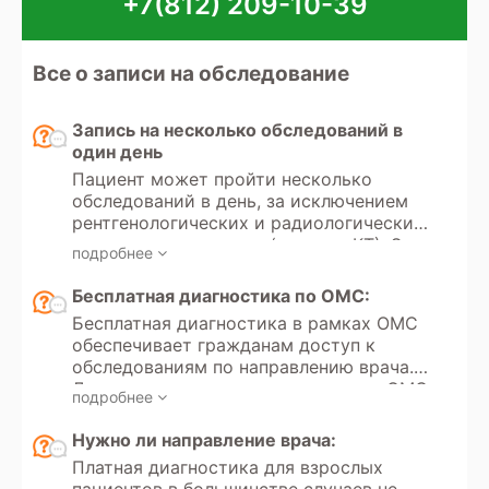
+7(812) 209-10-39
Все о записи на обследование
Запись на несколько обследований в
один день
Пациент может пройти несколько
обследований в день, за исключением
рентгенологических и радиологических
методов диагностики (рентген, КТ). Эти
подробнее
исследования используют
ионизирующее излучение, и существует
Бесплатная диагностика по ОМС:
ограничение по дозе разрешенного
Бесплатная диагностика в рамках ОМС
облучения в диагностических целях.
обеспечивает гражданам доступ к
Максимальная разрешенная доза
обследованиям по направлению врача.
облучения для пациента в год
Для организации лечения в рамках ОМС
составляет 1 мЗв (миллизиверт).
подробнее
Вам необходимо предоставить
Частота и количество таких
следующие документы: паспорт,
Нужно ли направление врача:
обследований зависят от клинической
актуальный номер полиса (ЕНП),СНИЛС
необходимости и состояния пациента.
Платная диагностика для взрослых
(при наличии), направление от лечащего
Для исследований с контрастом также
пациентов в большинстве случаев не