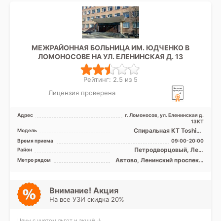
МЕЖРАЙОННАЯ БОЛЬНИЦА ИМ. ЮДЧЕНКО В
ЛОМОНОСОВЕ НА УЛ. ЕЛЕНИНСКАЯ Д. 13
Рейтинг: 2.5 из 5
Лицензия проверена
Адрес
г. Ломоносов, ул. Еленинская д.
13КТ
Спиральная КТ Toshiba
Модель
Aquilion 16 срезов, УЗИ
Время приема
09:00-20:00
Петродворцовый, Лен.
Район
область
Автово, Ленинский проспект,
Метро рядом
Проспект Ветеранов
Внимание! Акция
На все УЗИ скидка 20%
Цены с учетом льгот и акций ↓