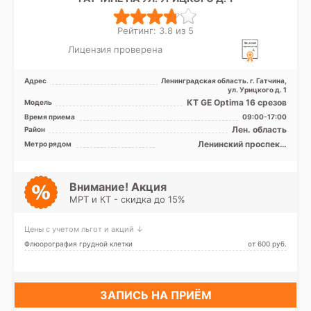
Рейтинг: 3.8 из 5
Лицензия проверена
Адрес
Ленинградская область. г. Гатчина,
ул. Урицкого д. 1
КТ GE Optima 16 срезов
Модель
Время приема
09:00-17:00
Лен. область
Район
Ленинский проспект,
Метро рядом
Московская, Проспект
Ветеранов
Внимание! Акция
МРТ и КТ - скидка до 15%
Цены с учетом льгот и акций ↓
Флюорография грудной клетки
от 600 pуб.
ЗАПИСЬ НА ПРИЁМ