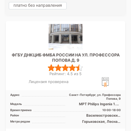
платно без направления
ФГБУ ДНКЦИБ ФМБА РОССИИ НА УЛ. ПРОФЕССОРА
ПОПОВА Д. 9
Рейтинг: 4.5 из 5
Лицензия проверена
Адрес
Санкт-Петербург, ул. Профессора
Попова, 9
МРТ Philips Ingenia 1.5Т
Модель
закрытый тип, КТ Philips
Время приема
10:00-18:00
Ingenuity 128 срезов
Василеостровский,
Район
Выборгский, Петроградский,
Горьковская, Лесная,
Метро рядом
Приморский
Петроградская, Спортивная,
Чёрная речка, Чкаловская,