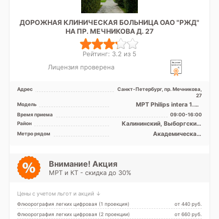
ДОРОЖНАЯ КЛИНИЧЕСКАЯ БОЛЬНИЦА ОАО "РЖД"
НА ПР. МЕЧНИКОВА Д. 27
Рейтинг: 3.2 из 5
Лицензия проверена
Адрес
Санкт-Петербург, пр. Мечникова,
27
МРТ Philips intera 1.5Т
Модель
закрытый тип, КТ Siemens
Время приема
09:00-16:00
Somatom Emotion 16 ср ...
Калининский, Выборгский,
Район
Красногвардейский, Лен.
Академическая,
Метро рядом
область
Гражданский проспект,
Девяткино, Ладожская,
Лесная, Озерки, Площадь
Ленина, Площадь Мужества
Внимание! Акция
МРТ и КТ - скидка до 30%
Цены с учетом льгот и акций ↓
Флюорография легких цифровая (1 проекция)
от 440 pуб.
Флюорография легких цифровая (2 проекции)
от 660 pуб.