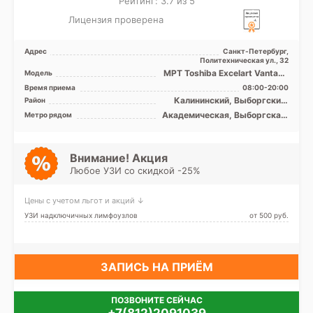
Рейтинг: 3.7 из 5
Лицензия проверена
Адрес
Санкт-Петербург,
Политехническая ул., 32
МРТ Toshiba Excelart Vantage
Модель
1.5T закрытый тип, КТ
Время приема
08:00-20:00
Toshiba Aquilion 32 ...
Калининский, Выборгский,
Район
Красногвардейский,
Академическая, Выборгская,
Метро рядом
Петроградский, Приморский
Гражданский проспект,
Девяткино, Комендантский
проспект, Озерки, Парнас,
Пионерская, Площадь
Внимание! Акция
Мужества, Политехническая,
Любое УЗИ со скидкой -25%
Проспект Просвещения,
Удельная
Цены с учетом льгот и акций ↓
УЗИ надключичных лимфоузлов
от 500 pуб.
ЗАПИСЬ НА ПРИЁМ
ПОЗВОНИТЕ СЕЙЧАС