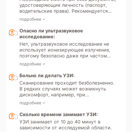
удостоверяющие личность (паспорт,
водительские права). Рекомендуется
иметь направление от врача с указанием
подробнее
цели обследования и минимальных
требований к протоколу. Для оценки
Опасно ли ультразвуковое
динамики состояния следует принести
исследование:
результаты предыдущих обследований.
Нет, ультразвуковое исследование не
использует ионизирующее излучение,
поэтому безопасно даже при частом
многократном проведении.
подробнее
Больно ли делать УЗИ:
Сканирование проходит безболезненно.
В редких случаях может возникнуть
дискомфорт, например, при
надавливании датчиком на живот или
подробнее
область с кожным воспалением.
Сколько времени занимает УЗИ:
УЗИ занимает от 10 до 40 минут в
зависимости от исследуемой области.