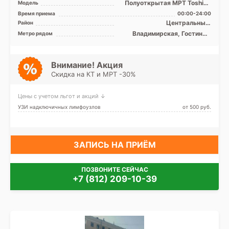
Полуоткрытая МРТ Toshiba
Модель
Vantage Titan 1.5 Тесла, КТ
Время приема
00:00-24:00
Toshiba Aquilion ...
Центральный,
Район
Адмиралтейский
Владимирская, Гостиный
Метро рядом
двор, Достоевская,
Лиговский проспект,
Маяковская, Невский
проспект, Площадь
Внимание! Акция
Александра Невского,
Скидка на КТ и МРТ -30%
Площадь Восстания,
Пушкинская
Цены с учетом льгот и акций ↓
УЗИ надключичных лимфоузлов
от 500 pуб.
ЗАПИСЬ НА ПРИЁМ
ПОЗВОНИТЕ СЕЙЧАС
+7 (812) 209-10-39