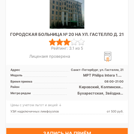
ГОРОДСКАЯ БОЛЬНИЦА № 20 НА УЛ. ГАСТЕЛЛО Д. 21
Рейтинг: 3.1 из 5
Лицензия проверена
Адрес
Санкт-Петербург, ул. Гастелло, 21
МРТ Philips Intera 1.5T
Модель
закрытый тип, УЗИ
Время приема
08:00-21:00
Кировский, Колпинский,
Район
Московский, Невский,
Бухарестская, Звёздная,
Метро рядом
Пушкинский, Фрунзенский,
Ленинский проспект,
Лен. область
Международная,
Цены с учетом льгот и акций ↓
Московская, Московские
ворота, Парк Победы,
УЗИ надключичных лимфоузлов
от 500 pуб.
Фрунзенская, Электросила,
Проспект Славы, Дунайская,
Шушары
ЗАПИСЬ НА ПРИЁМ