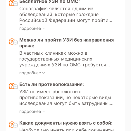
Бесплатное УЗИ по ОМС:
Сонография является одним из
обследований, которые граждане
Российской Федерации могут пройти
бесплатно в рамках полиса
подробнее
обязательного медицинского
страхования (ОМС). Получение
Можно ли пройти УЗИ без направления
направления на проведение данного
врача:
исследования регулируется
В частных клиниках можно в
Федеральным законом РФ «Об
государственных медицинских
обязательном медицинском
учреждениях УЗИ по ОМС требуется
страховании» № 323. В России
направление лечащего врача.
существует возможность пройти
подробнее
обследование в рамках программы
Есть ли противопоказания:
добровольного медицинского
страхования (ДМС).
УЗИ не имеет абсолютных
противопоказаний, но некоторые виды
исследования могут быть затруднены,
например, при выраженном метеоризме
подробнее
или открытых ранах в зоне
исследования.
Какие документы нужно взять с собой:
Необходимо иметь при себе документы,