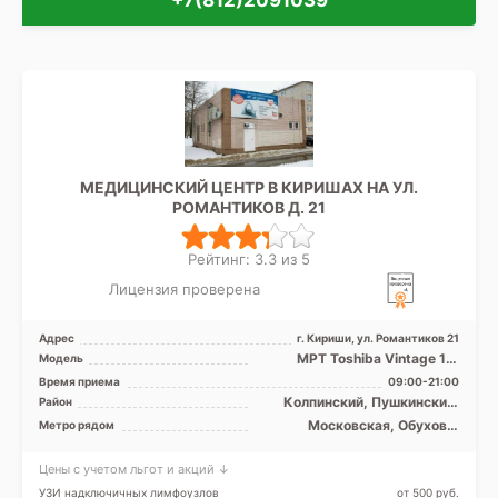
+7(812)2091039
МЕДИЦИНСКИЙ ЦЕНТР В КИРИШАХ НА УЛ.
РОМАНТИКОВ Д. 21
Рейтинг: 3.3 из 5
Лицензия проверена
Адрес
г. Кириши, ул. Романтиков 21
МРТ Toshiba Vintage 1.5
Модель
Тесла, закрытого типа, УЗИ
Время приема
09:00-21:00
Колпинский, Пушкинский,
Район
Лен. область
Московская, Обухово,
Метро рядом
Рыбацкое, Улица Дыбенко,
Шушары
Цены с учетом льгот и акций ↓
УЗИ надключичных лимфоузлов
от 500 pуб.