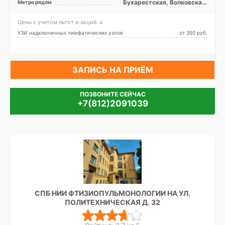
Бухарестская, Волковская,
Метро рядом
Купчино, Ломоносовская,
Международная,
Цены с учетом льгот и акций ↓
Московская, Московские
ворота, Обводный канал,
УЗИ надключичных лимфатических узлов
от 350 pуб.
Парк Победы, Проспект
Славы, Дунайская
ЗАПИСЬ НА ПРИЁМ
ПОЗВОНИТЕ СЕЙЧАС
+7(812)2091039
СПБ НИИ ФТИЗИОПУЛЬМОНОЛОГИИ НА УЛ.
ПОЛИТЕХНИЧЕСКАЯ Д. 32