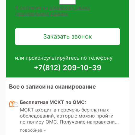
Я согласен на
обработку своих
персональных данных
или проконсультируйтесь по телефону
+7(812) 209-10-39
Все о записи на сканирование
Бесплатная МСКТ по ОМС:
МСКТ входит в перечень бесплатных
обследований, которые можно пройти
по полису ОМС. Получение направления
на мультиспиральную компьютерную
подробнее
томографию регулируется Федеральным