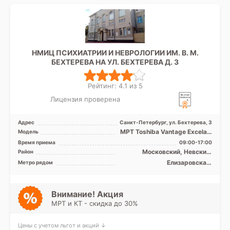
НМИЦ ПСИХИАТРИИ И НЕВРОЛОГИИ ИМ. В. М.
БЕХТЕРЕВА НА УЛ. БЕХТЕРЕВА Д. 3
Рейтинг: 4.1 из 5
Лицензия проверена
Адрес
Санкт-Петербург, ул. Бехтерева, 3
МРТ Toshiba Vantage Excelart
Модель
XGV 1.5T закрытый тип, КТ
Время приема
09:00-17:00
Philips BRILLIA ...
Московский, Невский,
Район
Фрунзенский, Центральный
Елизаровская,
Метро рядом
Ломоносовская,
Международная, Обводный
канал, Площадь Александра
Невского, Дунайская
Внимание! Акция
МРТ и КТ - скидка до 30%
Цены с учетом льгот и акций ↓