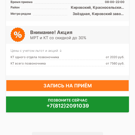
Время приема
08:00-22:00
КТ GЕ Optima CT 520 1 ...
Кировский, Красносельский,
Район
Колпинский, Московский,
Звёздная, Кировский завод,
Метро рядом
Пушкинский, Лен. область
Ленинский проспект,
Московская, Московские
ворота, Парк Победы,
Проспект Ветеранов,
Внимание! Акция
Проспект Славы, Дунайская,
МРТ и КТ со скидкой до 30%
Шушары, Юго-Западная,
Путиловская
Цены с учетом льгот и акций ↓
КТ одного отдела позвоночника
от 2020 pуб.
КТ всего позвоночника
от 7560 pуб.
ЗАПИСЬ НА ПРИЁМ
ПОЗВОНИТЕ СЕЙЧАС
+7(812)2091039