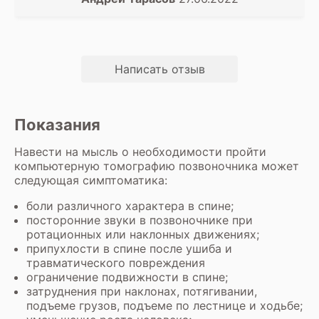
рассказали и объяснили. Записывался на
МРТ, но по факту в итоге сделали КТ!!!(
спасибо, что с ориентировали по
обследованию, иначе не было бы
результата!!!). Обследование проходил
Написать отзыв
25.06.2022.... Буду рекомендовать всем (сам
приехал по рекомендации и не
разочарован!!!)
Показания
Навести на мысль о необходимости пройти
компьютерную томографию позвоночника может
следующая симптоматика:
боли различного характера в спине;
посторонние звуки в позвоночнике при
ротационных или наклонных движениях;
припухлости в спине после ушиба и
травматического повреждения
ограничение подвижности в спине;
затруднения при наклонах, потягивании,
подъеме грузов, подъеме по лестнице и ходьбе;