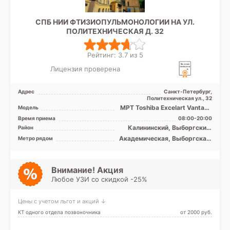
СПБ НИИ ФТИЗИОПУЛЬМОНОЛОГИИ НА УЛ.
ПОЛИТЕХНИЧЕСКАЯ Д. 32
Рейтинг: 3.7 из 5
Лицензия проверена
Адрес
Санкт-Петербург,
Политехническая ул., 32
МРТ Toshiba Excelart Vantage
Модель
1.5T закрытый тип, КТ
Время приема
08:00-20:00
Toshiba Aquilion 32 ...
Калининский, Выборгский,
Район
Красногвардейский,
Академическая, Выборгская,
Метро рядом
Петроградский, Приморский
Гражданский проспект,
Девяткино, Комендантский
проспект, Озерки, Парнас,
Пионерская, Площадь
Внимание! Акция
Мужества, Политехническая,
Любое УЗИ со скидкой -25%
Проспект Просвещения,
Удельная
Цены с учетом льгот и акций ↓
КТ одного отдела позвоночника
от 2000 pуб.