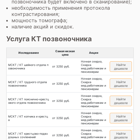
позвоночника будет включено в сканирование);
необходимость применения протокола
контрастирования;
мощность томографа;
наличие акций и скидок.
Услуга КТ позвоночника
Самая низкая
Исследование
Акции
цена
Ночная скидка,
Найти
МСКТ / КТ шейного отдела п
Скидка
от 3250 руб.
озвоночника
мед.работникам и
дешевле
пенсионерам
Ночная скидка,
Найти
МСКТ / КТ грудного отдела
Скидка
от 3250 руб.
позвоночника
мед.работникам и
дешевле
пенсионерам
Ночная скидка,
Найти
МСКТ / КТ пояснично-крестц
Скидка
от 3250 руб.
ового отдела позвоночника
мед.работникам и
дешевле
пенсионерам
Ночная скидка,
Найти
МСКТ / КТ копчика и крестц
Скидка
от 3250 руб.
а
мед.работникам и
дешевле
пенсионерам
Ночная скидка,
Найти
МСКТ / КТ крестцово-подвз
Скидка
от 3250 руб.
дошных сочленений
мед.работникам и
дешевле