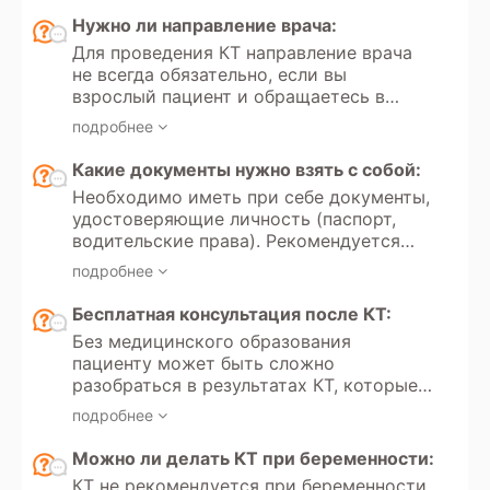
законом РФ «Об обязательном
Нужно ли направление врача:
медицинском страховании» №323.
Для проведения КТ направление врача
Кроме того, в России доступно
не всегда обязательно, если вы
прохождение МСКТ по программам
взрослый пациент и обращаетесь в
добровольного медицинского
частную клинику для платного
страхования.
подробнее
обследования. Однако если вы хотите
пройти КТ по полису обязательного
Какие документы нужно взять с собой:
медицинского страхования, то
Необходимо иметь при себе документы,
направление от врача необходимо.
удостоверяющие личность (паспорт,
Направление всегда требуется для
водительские права). Рекомендуется
проведения КТ детям до 18 лет, как в
иметь направление врача с указанием
государственных медицинских
подробнее
цели обследования и минимальных
учреждениях, так и в частных клиниках.
требований к протоколам. Для оценки
Бесплатная консультация после КТ:
динамики состояния следует принести
Без медицинского образования
результаты предыдущих обследований.
пациенту может быть сложно
разобраться в результатах КТ, которые
вызывают вопросы и сомнения.
подробнее
Некоторые диагностические центры
предлагают услугу бесплатной
Можно ли делать КТ при беременности:
консультации по результатам
КТ не рекомендуется при беременности