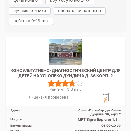
цены ночью
круглосуточно 24/7
лучшие клиники
сделать качественно
ребенку 0-18 лет
КОНСУЛЬТАТИВНО-ДИАГНОСТИЧЕСКИЙ ЦЕНТР ДЛЯ
ДЕТЕЙ НА УЛ. ОЛЕКО ДУНДИЧА Д. 36 КОРП. 2
Рейтинг: 3.8 из 5
Лицензия проверена
Адрес
Санкт-Петербург, ул. Олеко
Дундича, 36, корп. 2
МРТ Signa Explorer 1.5 Т
Модель
закрытого типа, КТ Toshiba
Время приема
08:00-20:00
Activion 16 срезов
Колпинский, Московский,
Район