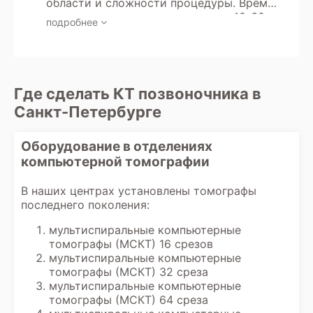
области и сложности процедуры. Время
излучение.
как свинцовые фартуки и
разработки оптимального плана лечения
сканирования увеличивается до 40-60
рентгенозащитные покрытия, и
подробнее
на основе всех имеющихся данных,
минут, если используется протокол КТ с
используется низкодозная программа
включая заключение рентгенолога.
контрастированием. Результаты
сканирования, чтобы минимизировать
исследования обычно готовы через 40-
негативное воздействие излучения на
60 минут. Их можно получить в виде
организм ребенка.
распечатанных снимков и заключения на
Где сделать КТ позвоночника в
руки или через электронную почту, в
Санкт-Петербурге
зависимости от организации работы
клиники. В некоторых клиниках также
возможна консультация с врачом-
Оборудование в отделениях
диагностом для разъяснения
компьютерной томографии
результатов.
В наших центрах установлены томографы
последнего поколения:
мультиспиральные компьютерные
томографы (МСКТ) 16 срезов
мультиспиральные компьютерные
томографы (МСКТ) 32 среза
мультиспиральные компьютерные
томографы (МСКТ) 64 среза