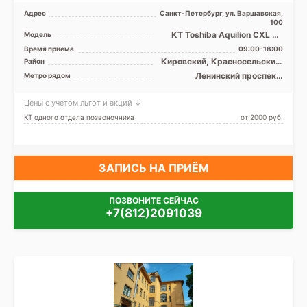
Адрес
Санкт-Петербург, ул. Варшавская,
100
КТ Toshiba Aquilion CXL 64
Модель
среза, УЗИ
Время приема
09:00-18:00
Кировский, Красносельский,
Район
Московский, Невский,
Ленинский проспект,
Метро рядом
Пушкинский, Фрунзенский,
Московская, Московские
Лен. область
ворота, Парк Победы,
Цены с учетом льгот и акций ↓
Проспект Ветеранов,
Электросила, Проспект
КТ одного отдела позвоночника
от 2000 pуб.
Славы, Дунайская
ЗАПИСЬ НА ПРИЁМ
ПОЗВОНИТЕ СЕЙЧАС
+7(812)2091039