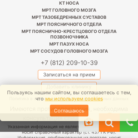
КТ НОСА
МРТ ГОЛОВНОГО МОЗГА
МРТ ТАЗОБЕДРЕННЫХ СУСТАВОВ
МРТ ПОЯСНИЧНОГО ОТДЕЛА
МРТ ПОЯСНИЧНО-КРЕСТЦОВОГО ОТДЕЛА
ПОЗВОНОЧНИКА
МРТ ПАЗУХ НОСА
МРТ СОСУДОВ ГОЛОВНОГО МОЗГА
+7 (812) 209-10-39
Записаться на прием
Добавить клинику
Пользуясь нашим сайтом, вы соглашаетесь с тем,
что
мы используем cookies
Политика в отношении обработки персональных данных
Имеются противопоказания, необходима
Соглашаюсь
консультация специалиста.
+16
Указанная информация не является публичной офертой и
носит справочный характер (ст. 437 ГК РФ).
Информация, опубликованная на портале, носит