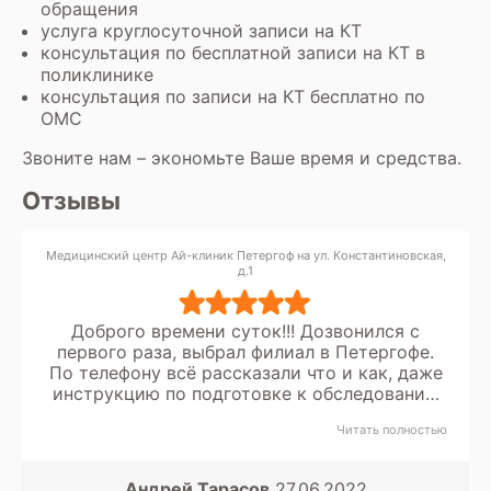
обращения
услуга круглосуточной записи на КТ
консультация по бесплатной записи на КТ в
поликлинике
консультация по записи на КТ бесплатно по
ОМС
Звоните нам – экономьте Ваше время и средства.
Отзывы
Медицинский центр Ай-клиник Петергоф на ул. Константиновская,
д.1
Доброго времени суток!!! Дозвонился с
первого раза, выбрал филиал в Петергофе.
По телефону всё рассказали что и как, даже
инструкцию по подготовке к обследованию
прослушал!!!) На месте встретили две
Читать полностью
прекрасные девушки, очень вежливые и
пунктуальные( к сожалению не запомнил
имена, голова другим забита). Всё
Андрей Тарасов
27.06.2022