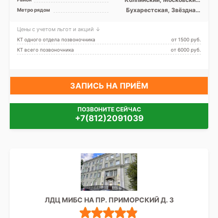
Невский, Пушкинский,
Бухарестская, Звёздная,
Метро рядом
Фрунзенский, Лен. область
Купчино, Ленинский
проспект, Международная,
Цены с учетом льгот и акций ↓
Московская, Обухово, Парк
Победы, Проспект Славы,
КТ одного отдела позвоночника
от 1500 pуб.
Дунайская, Шушары
КТ всего позвоночника
от 6000 pуб.
ЗАПИСЬ НА ПРИЁМ
ПОЗВОНИТЕ СЕЙЧАС
+7(812)2091039
ЛДЦ МИБС НА ПР. ПРИМОРСКИЙ Д. 3