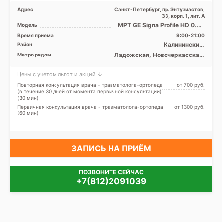
Адрес
Санкт-Петербург, пр. Энтузиастов,
33, корп. 1, лит. А
МРТ GE Signa Profile HD 0.2T
Модель
открытый тип
Время приема
9:00-21:00
Калининский,
Район
Красногвардейский,
Ладожская, Новочеркасская,
Метро рядом
Невский, Лен. область
Площадь Александра
Невского, Проспект
Цены с учетом льгот и акций ↓
Большевиков, Улица Дыбенко
Повторная консультация врача - травматолога-ортопеда
от 700 pуб.
(в течение 30 дней от момента первичной консультации)
(30 мин)
Первичная консультация врача - травматолога-ортопеда
от 1300 pуб.
(60 мин)
ЗАПИСЬ НА ПРИЁМ
ПОЗВОНИТЕ СЕЙЧАС
+7(812)2091039