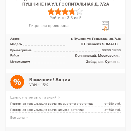
ПУШКИНЕ НА УЛ. ГОСПИТАЛЬНАЯ Д. 7/2А
Рейтинг: 3.8 из 5
Лицензия проверена
Адрес
г. Пушкин, ул. Госпитальная, 7/2а
КТ Siemens SOMATOM
Модель
Emotion 16 срезов
Время приема
08:00-19:00
Колпинский, Московский,
Район
Пушкинский, Лен. область
Звёздная, Купчино,
Метро рядом
Московская, Проспект
Ветеранов, Дунайская,
Шушары
Внимание! Акция
УЗИ - 15%
Цены с учетом льгот и акций ↓
Повторная консультация врача травматолога-ортопеда
от 650 pуб.
Повторная консультация врача хирурга-ортопеда
от 650 pуб.
Все цены