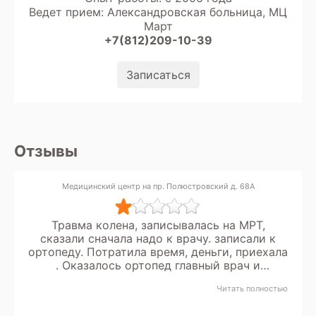
Ведет прием: Александровская больница, МЦ
Март
+7(812)209-10-39
Записаться
Отзывы
Медицинский центр на пр. Полюстровский д. 68А
Травма колена, записывалась на МРТ,
сказали сначала надо к врачу. записали к
ортопеду. Потратила время, деньги, приехала
. Оказалось ортопед главный врач и
принимает только по выходным.
Читать полностью
Предложили идти к неврологу. Безобразие.