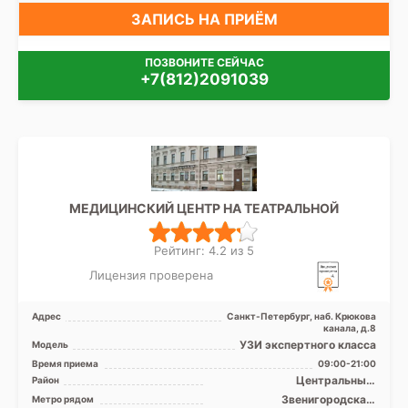
ЗАПИСЬ НА ПРИЁМ
ПОЗВОНИТЕ СЕЙЧАС
+7(812)2091039
МЕДИЦИНСКИЙ ЦЕНТР НА ТЕАТРАЛЬНОЙ
Рейтинг: 4.2 из 5
Лицензия проверена
Адрес
Санкт-Петербург, наб. Крюкова
канала, д.8
УЗИ экспертного класса
Модель
Время приема
09:00-21:00
Центральный,
Район
Адмиралтейский
Звенигородская,
Метро рядом