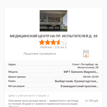
МЕДИЦИНСКИЙ ЦЕНТР НА ПР. ИСПЫТАТЕЛЕЙ Д. 39
Рейтинг: 3.6 из 5
Лицензия проверена
Адрес
Санкт-Петербург, пр.
Испытателей, 39
МРТ Siemens Magnetom
Модель
Avanto 1.5T закрытый тип,
Время приема
08:00-22:00
УЗИ
Выборгский, Кронштадтский,
Район
Курортный, Приморский
Комендантский проспект,
Метро рядом
Озерки, Пионерская,
Площадь Мужества, Старая
Цены с учетом льгот и акций ↓
Деревня, Удельная, Беговая
Повторная консультация врача - травматолога-ортопеда
от 700 pуб.
(в течение 30 дней от момента первичной консультации)
(30 мин)