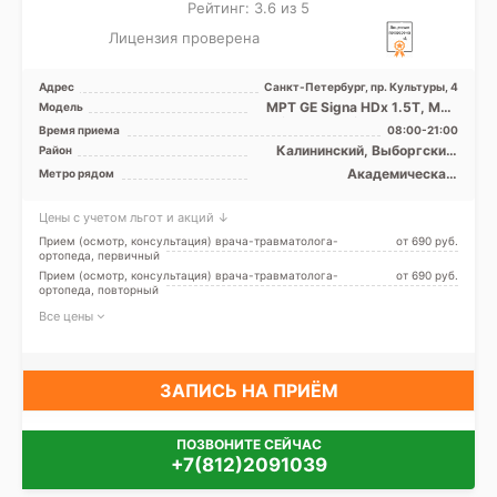
Рейтинг: 3.6 из 5
Лицензия проверена
Адрес
Санкт-Петербург, пр. Культуры, 4
МРТ GE Signa HDx 1.5T, МРТ
Модель
Siemens Verio 3Т закрытый
Время приема
08:00-21:00
тип, КТ Siemens S ...
Калининский, Выборгский,
Район
Кронштадтский, Курортный,
Академическая,
Метро рядом
Приморский, Лен. область
Гражданский проспект,
Девяткино, Лесная, Озерки,
Цены с учетом льгот и акций ↓
Парнас, Пионерская,
Площадь Мужества,
Прием (осмотр, консультация) врача-травматолога-
от 690 pуб.
Политехническая, Проспект
ортопеда, первичный
Просвещения
Прием (осмотр, консультация) врача-травматолога-
от 690 pуб.
ортопеда, повторный
Все цены
ЗАПИСЬ НА ПРИЁМ
ПОЗВОНИТЕ СЕЙЧАС
+7(812)2091039