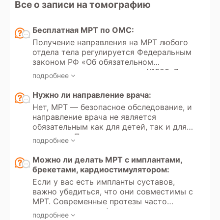
Все о записи на томографию
Бесплатная МРТ по ОМС:
Получение направления на МРТ любого
отдела тела регулируется Федеральным
законом РФ «Об обязательном
медицинском страховании» №323. В
подробнее
этом законе указаны все медицинские
услуги, покрываемые полисом ОМС,
Нужно ли направление врача:
который выдается каждому гражданину
Нет, МРТ — безопасное обследование, и
РФ с рождения или при необходимости.
направление врача не является
Кроме того, в России доступно
обязательным как для детей, так и для
прохождение МРТ по программам
взрослых. Пациент может
добровольного медицинского
подробнее
самостоятельно принять решение о
страхования (ДМС).
прохождении обследования и пройти
Можно ли делать МРТ с имплантами,
его в частной клинике на платной
брекетами, кардиостимулятором:
основе.
Если у вас есть импланты суставов,
важно убедиться, что они совместимы с
МРТ. Современные протезы часто
изготовлены из неферромагнитных
подробнее