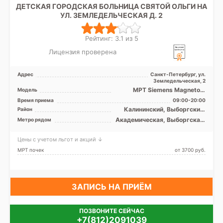
ДЕТСКАЯ ГОРОДСКАЯ БОЛЬНИЦА СВЯТОЙ ОЛЬГИ НА
УЛ. ЗЕМЛЕДЕЛЬЧЕСКАЯ Д. 2
Рейтинг: 3.1 из 5
Лицензия проверена
Адрес
Санкт-Петербург, ул.
Земледельческая, 2
МРТ Siemens Magnetom
Модель
Espree 1.5T закрытый тип,
Время приема
09:00-20:00
УЗИ
Калининский, Выборгский,
Район
Красногвардейский,
Академическая, Выборгская,
Метро рядом
Петроградский, Приморский
Гражданский проспект,
Девяткино, Лесная, Озерки,
Цены с учетом льгот и акций ↓
Петроградская, Пионерская,
Площадь Ленина, Площадь
МРТ почек
от 3700 pуб.
Мужества, Политехническая,
Проспект Просвещения,
Удельная, Чёрная речка
ЗАПИСЬ НА ПРИЁМ
ПОЗВОНИТЕ СЕЙЧАС
+7(812)2091039