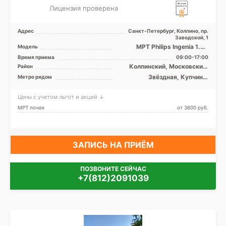
Лицензия проверена
Адрес
Санкт-Петербург, Колпино, пр.
Заводской, 1
МРТ Philips Ingenia 1.5T
Модель
закрытый тип, КТ GE
Время приема
09:00-17:00
BrightSpeed 16 срезов
Колпинский, Московский,
Район
Невский, Лен. область
Звёздная, Купчино,
Метро рядом
Международная,
Московская, Обухово,
Цены с учетом льгот и акций ↓
Рыбацкое, Проспект Славы,
Дунайская, Шушары
МРТ почек
от 3600 pуб.
ЗАПИСЬ НА ПРИЁМ
ПОЗВОНИТЕ СЕЙЧАС
+7(812)2091039