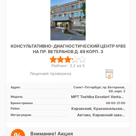
КОНСУЛЬТАТИВНО-ДИАГНОСТИЧЕСКИЙ ЦЕНТР №85
НА ПР. ВЕТЕРАНОВ Д. 89 КОРП. 3
Рейтинг: 3.2 из 5
Лицензия проверена
Адрес
Санкт-Петербург, пр. Ветеранов,
89, корп. 3
МРТ Toshiba Excelart Vantage
Модель
1.5T закрытый тип
Время приема
08:00-21:00
Кировский, Красносельский,
Район
Московский,
Автово, Кировский завод,
Метро рядом
Петродворцовый, Лен.
Ленинский проспект,
область
Московская, Проспект
Ветеранов
Внимание! Акция