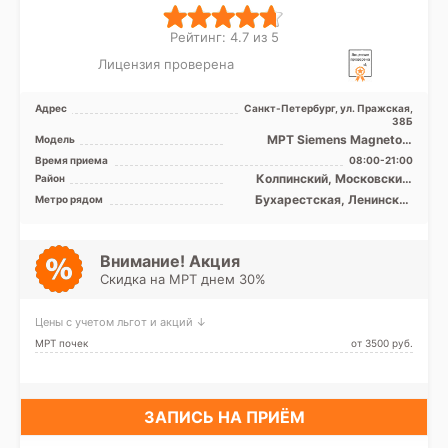
Рейтинг: 4.7 из 5
Лицензия проверена
Адрес
Санкт-Петербург, ул. Пражская,
38Б
МРТ Siemens Magnetom
Модель
Symphony 1.5T закрытый тип
Время приема
08:00-21:00
Колпинский, Московский,
Район
Невский, Пушкинский,
Бухарестская, Ленинский
Метро рядом
Фрунзенский, Лен. область
проспект, Международная,
Московская, Улица Дыбенко,
Проспект Славы, Дунайская,
Шушары, Боровая
Внимание! Акция
Скидка на МРТ днем 30%
Цены с учетом льгот и акций ↓
МРТ почек
от 3500 pуб.
ЗАПИСЬ НА ПРИЁМ