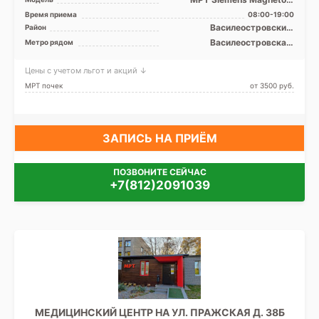
Espree 1.5T закрытый тип, КТ
Время приема
08:00-19:00
Aquilion 64 фирмы To ...
Василеостровский,
Район
Петроградский, Приморский
Василеостровская,
Метро рядом
Крестовский остров,
Петроградская, Спортивная,
Цены с учетом льгот и акций ↓
Старая Деревня, Чёрная
речка, Чкаловская, Беговая,
МРТ почек
от 3500 pуб.
Зенит (ранее
Новокрестовская)
ЗАПИСЬ НА ПРИЁМ
ПОЗВОНИТЕ СЕЙЧАС
+7(812)2091039
МЕДИЦИНСКИЙ ЦЕНТР НА УЛ. ПРАЖСКАЯ Д. 38Б