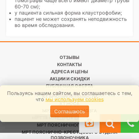
томографы чаще всего имеют диаметр трубы
60-70 см);
у пациента сильная форма клаустрофобии;
пациент не может сохранять неподвижность
во время обследования.
ОТЗЫВЫ
КОНТАКТЫ
АДРЕСА И ЦЕНЫ
АКЦИИ И СКИДКИ
ПУБЛИЧНАЯ ОФЕРТА
Пользуясь нашим сайтом, вы соглашаетесь с тем,
КТ БРЮШНОЙ ПОЛОСТИ
что
мы используем cookies
КТ НОСА
МРТ ГОЛОВНОГО МОЗГА
Соглашаюсь
МРТ ТАЗОБЕДРЕННЫХ СУСТАВОВ
МРТ ПОЯСНИЧНОГО ОТДЕЛА
МРТ ПОЯСНИЧНО-КРЕСТЦОВОГО ОТДЕЛА
ПОЗВОНОЧНИКА