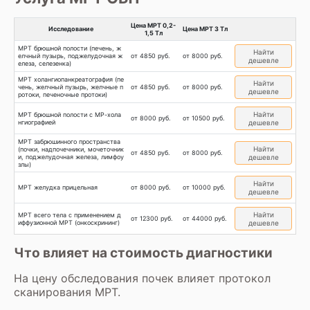
Цена МРТ 0,2-
Исследование
Цена МРТ 3 Тл
1,5 Тл
МРТ брюшной полости (печень, ж
Найти
елчный пузырь, поджелудочная ж
от 4850 руб.
от 8000 руб.
дешевле
елеза, селезенка)
МРТ холангиопанкреатография (пе
Найти
чень, желчный пузырь, желчные п
от 4850 руб.
от 8000 руб.
дешевле
ротоки, печеночные протоки)
Найти
МРТ брюшной полости с МР-хола
от 8000 руб.
от 10500 руб.
нгиографией
дешевле
МРТ забрюшинного пространства
Найти
(почки, надпочечники, мочеточник
от 4850 руб.
от 8000 руб.
и, поджелудочная железа, лимфоу
дешевле
злы)
Найти
МРТ желудка прицельная
от 8000 руб.
от 10000 руб.
дешевле
Найти
МРТ всего тела с применением д
от 12300 руб.
от 44000 руб.
иффузионной МРТ (онкоскрининг)
дешевле
Что влияет на стоимость диагностики
На цену обследования почек влияет протокол
сканирования МРТ.