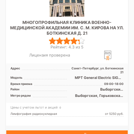
МНОГОПРОФИЛЬНАЯ КЛИНИКА ВОЕННО-
МЕДИЦИНСКОЙ АКАДЕМИИ ИМ. С. М. КИРОВА НА УЛ.
БОТКИНСКАЯ Д. 21
Рейтинг: 4.3 из 5
Лицензия проверена
Адрес
Санкт-Петербург, ул. Боткинская
21
МРТ General Electric SIGNA
Модель
1.5T закрытый тип, КТ
Время приема
09:00-18:00
General Electric 16 с ...
Выборгский,
Район
Красногвардейский,
Выборгская, Горьковская,
Метро рядом
Петроградский,
Площадь Ленина,
Центральный
Чернышевская
Цены с учетом льгот и акций ↓
Лимфография радионуклидная
от 5250 pуб.