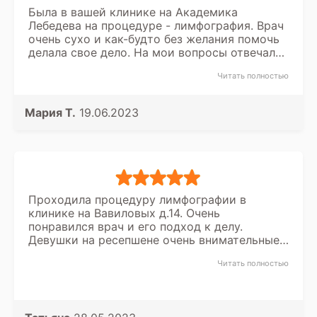
Была в вашей клинике на Академика
Лебедева на процедуре - лимфография. Врач
очень сухо и как-будто без желания помочь
делала свое дело. На мои вопросы отвечала
очень коротко и порой непонятно.
Читать полностью
Результаты обследования были сразу.
Порадовала быстрая запись, но вряд ли
вернусь сюда снова.
Мария Т.
19.06.2023
Проходила процедуру лимфографии в
клинике на Вавиловых д.14. Очень
понравился врач и его подход к делу.
Девушки на ресепшене очень внимательные
и вежливые. При необходимости
Читать полностью
обязательно вернусь к вам, к тому же акции
на обследование очень подкупают меня, как
пациента.