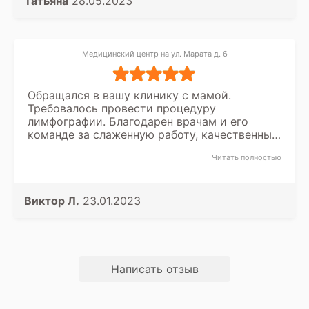
Татьяна
28.05.2023
Медицинский центр на ул. Марата д. 6
Обращался в вашу клинику с мамой.
Требовалось провести процедуру
лимфографии. Благодарен врачам и его
команде за слаженную работу, качественный
подход. То, что отдельно порадовало, так это
Читать полностью
быстрая запись и прием без задержек. Не
нужно сидеть в очередях и тратить на это
пол дня.
Виктор Л.
23.01.2023
Написать отзыв