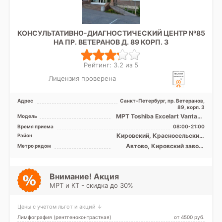
КОНСУЛЬТАТИВНО-ДИАГНОСТИЧЕСКИЙ ЦЕНТР №85
НА ПР. ВЕТЕРАНОВ Д. 89 КОРП. 3
Рейтинг: 3.2 из 5
Лицензия проверена
Адрес
Санкт-Петербург, пр. Ветеранов,
89, корп. 3
МРТ Toshiba Excelart Vantage
Модель
1.5T закрытый тип
Время приема
08:00-21:00
Кировский, Красносельский,
Район
Московский,
Автово, Кировский завод,
Метро рядом
Петродворцовый, Лен.
Ленинский проспект,
область
Московская, Проспект
Ветеранов
Внимание! Акция
МРТ и КТ - скидка до 30%
Цены с учетом льгот и акций ↓
Лимфография (рентгеноконтрастная)
от 4500 pуб.