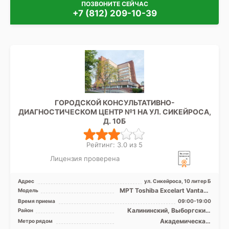
ПОЗВОНИТЕ СЕЙЧАС
+7 (812) 209-10-39
ГОРОДСКОЙ КОНСУЛЬТАТИВНО-
ДИАГНОСТИЧЕСКОМ ЦЕНТР №1 НА УЛ. СИКЕЙРОСА,
Д. 10Б
Рейтинг: 3.0 из 5
Лицензия проверена
Адрес
ул. Сикейроса, 10 литер Б
МРТ Toshiba Excelart Vantage
Модель
Atlas 1.5T закрытый тип, КТ
Время приема
09:00-19:00
Philips 64 ср ...
Калининский, Выборгский,
Район
Кронштадтский, Курортный,
Академическая,
Метро рядом
Приморский, Лен. область
Гражданский проспект,