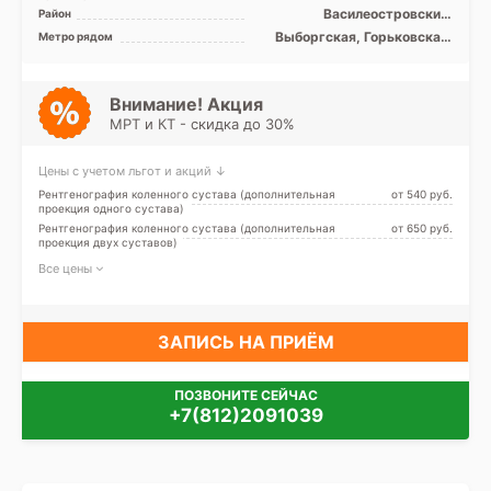
Siemens Definition 40 ...
Василеостровский,
Район
Выборгский, Петроградский,
Выборгская, Горьковская,
Метро рядом
Приморский, Центральный
Крестовский остров, Лесная,
Петроградская, Спортивная,
Чёрная речка, Чкаловская,
Зенит (ранее
Внимание! Акция
Новокрестовская)
МРТ и КТ - скидка до 30%
Цены с учетом льгот и акций ↓
Рентгенография коленного сустава (дополнительная
от 540 pуб.
проекция одного сустава)
Рентгенография коленного сустава (дополнительная
от 650 pуб.
проекция двух суставов)
Все цены
ЗАПИСЬ НА ПРИЁМ
ПОЗВОНИТЕ СЕЙЧАС
+7(812)2091039