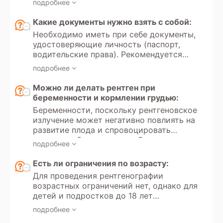
Оператор рентгена обычно учитывает
подробнее
минимальны. Однако частое
наличие металла и делает поправки на
воздействие рентгеновского излучения
Какие документы нужно взять с собой:
возможные артефакты, чтобы получить
может привести к накоплению дозы, что
наиболее точные результаты.
Необходимо иметь при себе документы,
увеличивает вероятность развития рака
удостоверяющие личность (паспорт,
в будущем. Поэтому исследование
водительские права). Рекомендуется
рекомендуется проводить не чаще
иметь направление от врача с указанием
одного раза в 4 месяца.
подробнее
цели обследования и минимальных
требований к протоколу (аналоговая или
Можно ли делать рентген при
цифровая рентгенография, необходимые
беременности и кормлении грудью:
проекции). Для оценки динамики
Беременности, поскольку рентгеновское
состояния следует принести результаты
излучение может негативно повлиять на
предыдущих обследований.
развитие плода и спровоцировать
замершую беременность. Однако в
подробнее
случае крайней необходимости и
отсутствия альтернативных методов
Есть ли ограничения по возрасту:
диагностики рентген может быть
Для проведения рентгенографии
проведен, но только при условии, что
возрастных ограничений нет, однако для
потенциальная польза для матери
детей и подростков до 18 лет
превышает риски для ребенка. В таких
существуют дополнительные меры
случаях применяются минимальные
подробнее
предосторожности. Рентген детям
дозы излучения и дополнительные меры