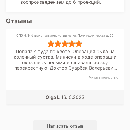
воспроизведением до 6 проекций.
Отзывы
СПб НИИ фтизиопульмонологии на ул. Политехническая д. 32
Попала я туда по квоте. Операция была на
коленный сустав. Миниски в ходе операции
оказались целыми и сшивали связку
перекрестную. Доктор Зуарбек Валерьевич
ему спасибо большое. Да и в целом всё
Читать полностью
очень хорошо. Санитарочки хорошие. Ирине
привет хороший человек. Медсестры тоже.
Ниночка вообще прелесть. Всё чисто, вкусно
и разнообразно кормят. Всё хорошо.
Olga L
16.10.2023
Рекомендую.
Написать отзыв