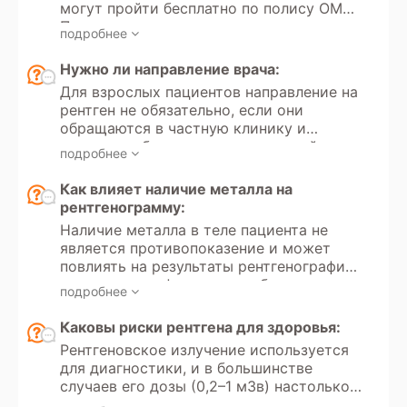
могут пройти бесплатно по полису ОМС.
Получение направления на
подробнее
рентгенографию регулируется
Федеральным законом РФ «Об
Нужно ли направление врача:
обязательном медицинском
Для взрослых пациентов направление на
страховании» №323. Кроме того, в
рентген не обязательно, если они
России доступно прохождение
обращаются в частную клинику и
рентгеновских исследований в рамках
проходят обследование на платной
добровольного медицинского
подробнее
основе. Однако для детей до 18 лет
страхования (ДМС).
направление от врача необходимо как
Как влияет наличие металла на
для частных, так и для государственных
рентгенограмму:
медицинских учреждений, поскольку
Наличие металла в теле пациента не
проведение рентгенографии ребенку
является противопоказение и может
связано с лучевой нагрузкой на
повлиять на результаты рентгенографии,
организм.
создавая артефакты на изображении.
подробнее
Металлические предметы (например,
зубные импланты, суставные протезы,
Каковы риски рентгена для здоровья:
брекеты или пирсинг) блокируют или
Рентгеновское излучение используется
искажают рентгеновские лучи, что
для диагностики, и в большинстве
может привести к появлению
случаев его дозы (0,2–1 мЗв) настолько
затененных участков на снимке.
малы, что риски для здоровья