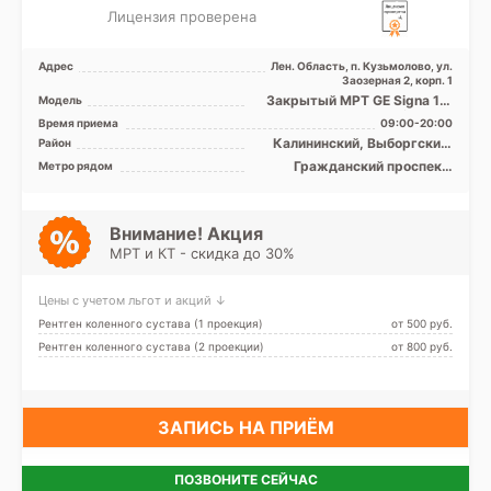
Лицензия проверена
Адрес
Лен. Область, п. Кузьмолово, ул.
Заозерная 2, корп. 1
Закрытый МРТ GE Signa 1.5
Модель
Тесла, КТ GE Revolution EVO
Время приема
09:00-20:00
128 срезов, УЗИ ...
Калининский, Выборгский,
Район
Кронштадтский, Курортный,
Гражданский проспект,
Метро рядом
Лен. область
Девяткино, Парнас, Проспект
Просвещения
Внимание! Акция
МРТ и КТ - скидка до 30%
Цены с учетом льгот и акций ↓
Рентген коленного сустава (1 проекция)
от 500 pуб.
Рентген коленного сустава (2 проекции)
от 800 pуб.
ЗАПИСЬ НА ПРИЁМ
ПОЗВОНИТЕ СЕЙЧАС