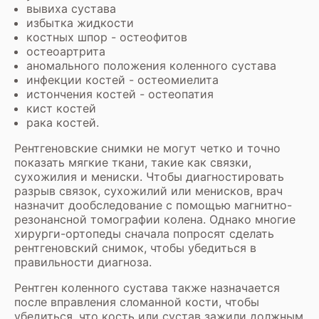
вывиха сустава
избытка жидкости
костных шпор - остеофитов
остеоартрита
аномального положения коленного сустава
инфекции костей - остеомиелита
истончения костей - остеопатия
кист костей
рака костей.
Рентгеновские снимки не могут четко и точно
показать мягкие ткани, такие как связки,
сухожилия и мениски. Чтобы диагностировать
разрыв связок, сухожилий или менисков, врач
назначит дообследование с помощью магнитно-
резонансной томографии колена. Однако многие
хирурги-ортопеды сначала попросят сделать
рентгеновский снимок, чтобы убедиться в
правильности диагноза.
Рентген коленного сустава также назначается
после вправления сломанной кости, чтобы
убедиться, что кость или сустав зажили должным