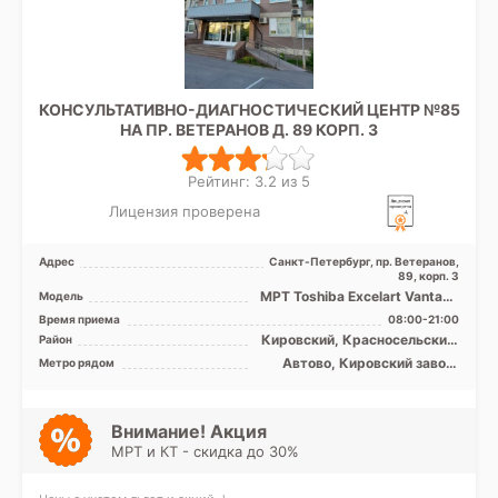
КОНСУЛЬТАТИВНО-ДИАГНОСТИЧЕСКИЙ ЦЕНТР №85
НА ПР. ВЕТЕРАНОВ Д. 89 КОРП. 3
Рейтинг: 3.2 из 5
Лицензия проверена
Адрес
Санкт-Петербург, пр. Ветеранов,
89, корп. 3
МРТ Toshiba Excelart Vantage
Модель
1.5T закрытый тип
Время приема
08:00-21:00
Кировский, Красносельский,
Район
Московский,
Автово, Кировский завод,
Метро рядом
Петродворцовый, Лен.
Ленинский проспект,
область
Московская, Проспект
Ветеранов
Внимание! Акция
МРТ и КТ - скидка до 30%