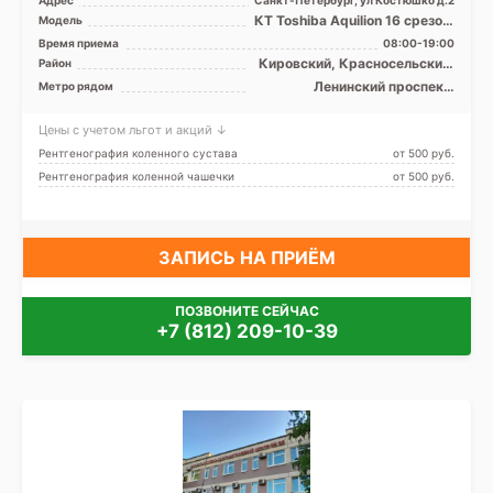
Адрес
Санкт-Петербург, ул Костюшко д.2
КТ Toshiba Aquilion 16 срезов,
Модель
КТ Siemens Somatom
Время приема
08:00-19:00
Definition 64 срезов ...
Кировский, Красносельский,
Район
Московский
Ленинский проспект,
Метро рядом
Московская, Московские
ворота
Цены с учетом льгот и акций ↓
Рентгенография коленного сустава
от 500 pуб.
Рентгенография коленной чашечки
от 500 pуб.
ЗАПИСЬ НА ПРИЁМ
ПОЗВОНИТЕ СЕЙЧАС
+7 (812) 209-10-39