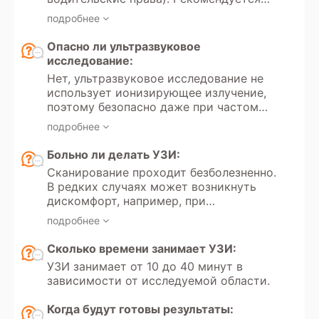
иметь направление от врача с указанием
подробнее
цели обследования и минимальных
требований к протоколу. Для оценки
Опасно ли ультразвуковое
динамики состояния следует принести
исследование:
результаты предыдущих обследований.
Нет, ультразвуковое исследование не
использует ионизирующее излучение,
поэтому безопасно даже при частом
многократном проведении.
подробнее
Больно ли делать УЗИ:
Сканирование проходит безболезненно.
В редких случаях может возникнуть
дискомфорт, например, при
надавливании датчиком на живот или
подробнее
область с кожным воспалением.
Сколько времени занимает УЗИ:
УЗИ занимает от 10 до 40 минут в
зависимости от исследуемой области.
Когда будут готовы результаты: