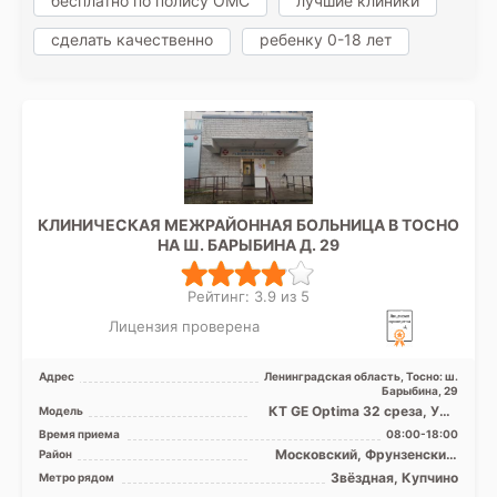
бесплатно по полису ОМС
лучшие клиники
сделать качественно
ребенку 0-18 лет
КЛИНИЧЕСКАЯ МЕЖРАЙОННАЯ БОЛЬНИЦА В ТОСНО
НА Ш. БАРЫБИНА Д. 29
Рейтинг: 3.9 из 5
Лицензия проверена
Адрес
Ленинградская область, Тосно: ш.
Барыбина, 29
КТ GE Optima 32 среза, УЗИ
Модель
аппарат, Рентген аппарат
Время приема
08:00-18:00
Московский, Фрунзенский,
Район
Лен. область
Звёздная, Купчино
Метро рядом