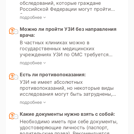
обследований, которые граждане
Российской Федерации могут пройти
бесплатно в рамках полиса
подробнее
обязательного медицинского
страхования (ОМС). Получение
Можно ли пройти УЗИ без направления
направления на проведение данного
врача:
исследования регулируется
В частных клиниках можно в
Федеральным законом РФ «Об
государственных медицинских
обязательном медицинском
учреждениях УЗИ по ОМС требуется
страховании» № 323. В России
направление лечащего врача.
существует возможность пройти
подробнее
обследование в рамках программы
Есть ли противопоказания:
добровольного медицинского
страхования (ДМС).
УЗИ не имеет абсолютных
противопоказаний, но некоторые виды
исследования могут быть затруднены,
например, при выраженном метеоризме
подробнее
или открытых ранах в зоне
исследования.
Какие документы нужно взять с собой:
Необходимо иметь при себе документы,
удостоверяющие личность (паспорт,
водительские права). Рекомендуется