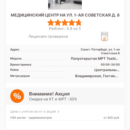
МЕДИЦИНСКИЙ ЦЕНТР НА УЛ. 1-АЯ СОВЕТСКАЯ Д. 8
Рейтинг: 4.8 из 5
Лицензия проверена
Адрес
Санкт-Петербург, ул. 1-ая
Советская 8
Полуоткрытая МРТ Toshiba
Модель
Vantage Titan 1.5 Тесла, КТ
Время приема
00:00-24:00
Toshiba Aquilion ...
Центральный,
Район
Адмиралтейский
Владимирская, Гостиный
Метро рядом
двор, Достоевская,
Лиговский проспект,
Маяковская, Невский
проспект, Площадь
Внимание! Акция
Александра Невского,
Скидка на КТ и МРТ -30%
Площадь Восстания,
Пушкинская
Цены с учетом льгот и акций ↓
УЗИ матки - Цервикометрия
от 600 pуб.