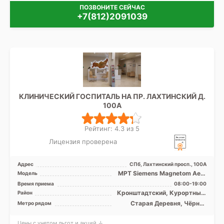
ПОЗВОНИТЕ СЕЙЧАС
+7(812)2091039
КЛИНИЧЕСКИЙ ГОСПИТАЛЬ НА ПР. ЛАХТИНСКИЙ Д.
100А
Рейтинг: 4.3 из 5
Лицензия проверена
Адрес
СПб, Лахтинский просп., 100А
МРТ Siemens Magnetom Aero
Модель
1.5 Т, КТ Philips Ingenuity Elite
Время приема
08:00-19:00
128, УЗИ
Кронштадтский, Курортный,
Район
Приморский
Старая Деревня, Чёрная
Метро рядом
речка, Зенит (ранее
Новокрестовская)
Цены с учетом льгот и акций ↓