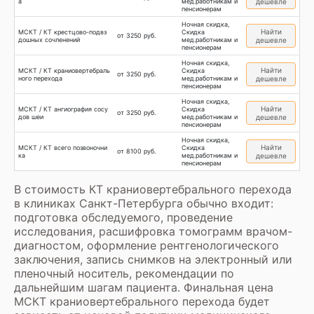
а
мед.работникам и
дешевле
пенсионерам
Ночная скидка,
Найти
МСКТ / КТ крестцово-подвз
Скидка
от 3250 руб.
дошных сочленений
мед.работникам и
дешевле
пенсионерам
Ночная скидка,
Найти
МСКТ / КТ краниовертебраль
Скидка
от 3250 руб.
ного перехода
мед.работникам и
дешевле
пенсионерам
Ночная скидка,
Найти
МСКТ / КТ ангиография сосу
Скидка
от 3250 руб.
дов шеи
мед.работникам и
дешевле
пенсионерам
Ночная скидка,
Найти
МСКТ / КТ всего позвоночни
Скидка
от 8100 руб.
ка
мед.работникам и
дешевле
пенсионерам
В стоимость КТ краниовертебрального перехода
в клиниках Санкт-Петербурга обычно входит:
подготовка обследуемого, проведение
исследования, расшифровка томограмм врачом-
диагностом, оформление рентгенологического
заключения, запись снимков на электронный или
пленочный носитель, рекомендации по
дальнейшим шагам пациента. Финальная цена
МСКТ краниовертебрального перехода будет