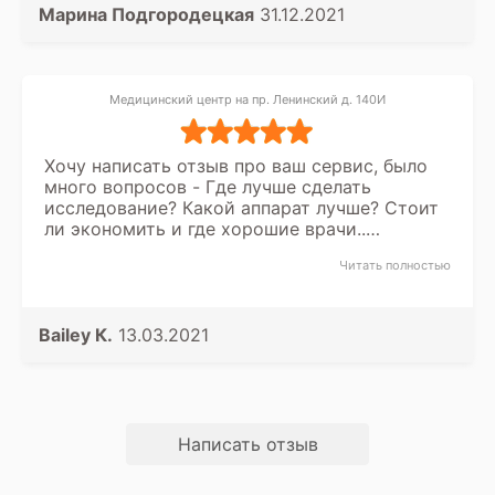
Марина Подгородецкая
31.12.2021
Медицинский центр на пр. Ленинский д. 140И
Хочу написать отзыв про ваш сервис, было
много вопросов - Где лучше сделать
исследование? Какой аппарат лучше? Стоит
ли экономить и где хорошие врачи..
оператор Юля на все подробно ответила,
Читать полностью
терпеливо мне рассказала о центрах,
записала меня на МСКТ
краниовертебрального перехода. Качеством
я остался доволен. С уважением, Валентин.
Bailey К.
13.03.2021
valentin.goncharov_679909@mail.ru
Написать отзыв