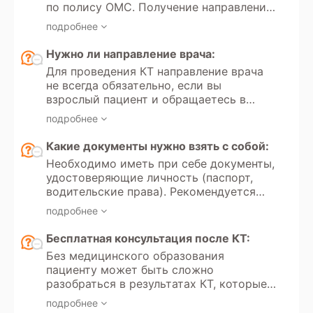
по полису ОМС. Получение направления
на мультиспиральную компьютерную
подробнее
томографию регулируется Федеральным
законом РФ «Об обязательном
Нужно ли направление врача:
медицинском страховании» №323.
Для проведения КТ направление врача
Кроме того, в России доступно
не всегда обязательно, если вы
прохождение МСКТ по программам
взрослый пациент и обращаетесь в
добровольного медицинского
частную клинику для платного
страхования.
подробнее
обследования. Однако если вы хотите
пройти КТ по полису обязательного
Какие документы нужно взять с собой:
медицинского страхования, то
Необходимо иметь при себе документы,
направление от врача необходимо.
удостоверяющие личность (паспорт,
Направление всегда требуется для
водительские права). Рекомендуется
проведения КТ детям до 18 лет, как в
иметь направление врача с указанием
государственных медицинских
подробнее
цели обследования и минимальных
учреждениях, так и в частных клиниках.
требований к протоколам. Для оценки
Бесплатная консультация после КТ:
динамики состояния следует принести
Без медицинского образования
результаты предыдущих обследований.
пациенту может быть сложно
разобраться в результатах КТ, которые
вызывают вопросы и сомнения.
подробнее
Некоторые диагностические центры