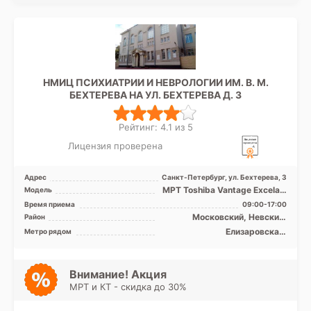
НМИЦ ПСИХИАТРИИ И НЕВРОЛОГИИ ИМ. В. М.
БЕХТЕРЕВА НА УЛ. БЕХТЕРЕВА Д. 3
Рейтинг: 4.1 из 5
Лицензия проверена
Адрес
Санкт-Петербург, ул. Бехтерева, 3
МРТ Toshiba Vantage Excelart
Модель
XGV 1.5T закрытый тип, КТ
Время приема
09:00-17:00
Philips BRILLIA ...
Московский, Невский,
Район
Фрунзенский, Центральный
Елизаровская,
Метро рядом
Ломоносовская,
Международная, Обводный
канал, Площадь Александра
Невского, Дунайская
Внимание! Акция
МРТ и КТ - скидка до 30%