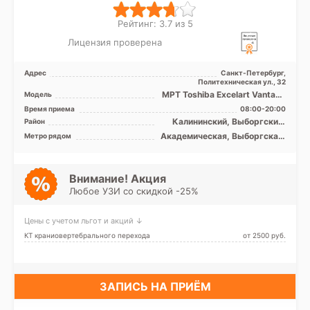
Рейтинг: 3.7 из 5
Лицензия проверена
Адрес
Санкт-Петербург,
Политехническая ул., 32
МРТ Toshiba Excelart Vantage
Модель
1.5T закрытый тип, КТ
Время приема
08:00-20:00
Toshiba Aquilion 32 ...
Калининский, Выборгский,
Район
Красногвардейский,
Академическая, Выборгская,
Метро рядом
Петроградский, Приморский
Гражданский проспект,
Девяткино, Комендантский
проспект, Озерки, Парнас,
Пионерская, Площадь
Внимание! Акция
Мужества, Политехническая,
Любое УЗИ со скидкой -25%
Проспект Просвещения,
Удельная
Цены с учетом льгот и акций ↓
КТ краниовертебрального перехода
от 2500 pуб.
ЗАПИСЬ НА ПРИЁМ