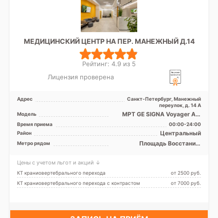
МЕДИЦИНСКИЙ ЦЕНТР НА ПЕР. МАНЕЖНЫЙ Д.14
Рейтинг: 4.9 из 5
Лицензия проверена
Адрес
Санкт-Петербург, Манежный
переулок, д. 14 А
МРТ GE SIGNA Voyager AIR
Модель
Edition 1.5 Tесла
Время приема
00:00-24:00
полуоткрытый, КТ GE Revolut
Центральный
Район
...
Площадь Восстания,
Метро рядом
Чернышевская
Цены с учетом льгот и акций ↓
КТ краниовертебрального перехода
от 2500 pуб.
КТ краниовертебрального перехода с контрастом
от 7000 pуб.