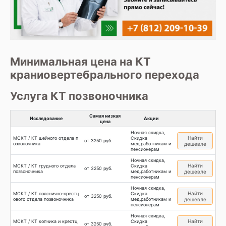
Минимальная цена на КТ
краниовертебрального перехода
Услуга КТ позвоночника
Самая низкая
Исследование
Акции
цена
Ночная скидка,
Найти
МСКТ / КТ шейного отдела п
Скидка
от 3250 руб.
озвоночника
мед.работникам и
дешевле
пенсионерам
Ночная скидка,
Найти
МСКТ / КТ грудного отдела
Скидка
от 3250 руб.
позвоночника
мед.работникам и
дешевле
пенсионерам
Ночная скидка,
Найти
МСКТ / КТ пояснично-крестц
Скидка
от 3250 руб.
ового отдела позвоночника
мед.работникам и
дешевле
пенсионерам
Ночная скидка,
Найти
МСКТ / КТ копчика и крестц
Скидка
от 3250 руб.