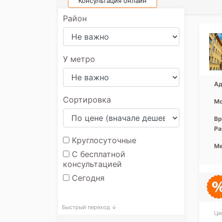
Консультация онлайн
Район
У метро
Ад
Сортировка
Мо
Вр
Ра
Круглосуточные
Ме
С бесплатной
консультацией
Сегодня
Быстрый переход ↓
Це