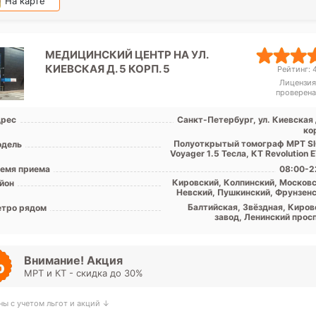
На карте
МЕДИЦИНСКИЙ ЦЕНТР НА УЛ.
КИЕВСКАЯ Д. 5 КОРП. 5
Рейтинг: 4
Лицензия
проверена
рес
Санкт-Петербург, ул. Киевская 
ко
Полуоткрытый томограф МРТ S
дель
Voyager 1.5 Тесла, КТ Revolution 
емя приема
08:00-2
Кировский, Колпинский, Московс
йон
Невский, Пушкинский, Фрунзенс
Центральный, Лен. обл
Балтийская, Звёздная, Киров
тро рядом
завод, Ленинский просп
Московская, Московские вор
Обводный канал, Парк Поб
Технологический инсти
Фрунзенская, Электросила, Шуш
Внимание! Акция
Застав
МРТ и КТ - скидка до 30%
ны с учетом льгот и акций ↓