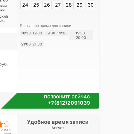
2:00
24
25
26
27
28
29
30
кий,
кий,
асть
ский
ские
пект
Доступное время для записи
авы,
Я согласе
18:30-19:00
19:00-19:30
19:30-
ная,
ская
20:00
своих перс
21:00-21:30
pуб.
ПОЗВОНИТЕ СЕЙЧАС
+7(812)2091039
Удобное время записи
Удобное 
Август
Клинический
.3 из 5
Лахтин