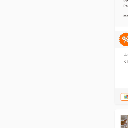
Вр
Ра
Ме
Це
К