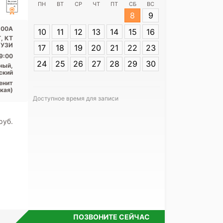
ПН
ВТ
СР
ЧТ
ПТ
СБ
ВС
8
9
Адрес:
СПб, Ла
100А
10
11
12
13
14
15
16
100А
, КТ
, УЗИ
17
18
19
20
21
22
23
9:00
24
25
26
27
28
29
30
ный,
ский
енит
кая)
Доступное время для записи
Я согласе
своих перс
pуб.
ПОЗВОНИТЕ СЕЙЧАС