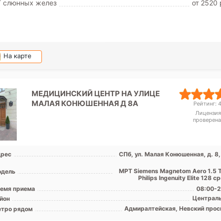
Т слюнных желез
от 2520 
На карте
МЕДИЦИНСКИЙ ЦЕНТР НА УЛИЦЕ
МАЛАЯ КОНЮШЕННАЯ Д 8А
Рейтинг: 4
Лицензия
проверена
рес
СПб, ул. Малая Конюшенная, д. 8,
МРТ Siemens Magnetom Aero 1.5 Т
дель
Philips Ingenuity Elite 128 с
емя приема
08:00-2
Централ
йон
Адмиралтейская, Невский прос
тро рядом