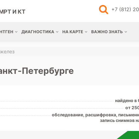
+7 (812) 2
МРТ И КТ
НТГЕН
ДИАГНОСТИКА
НА КАРТЕ
ВАЖНО ЗНАТЬ
 желез
анкт-Петербурге
найдено в
от 25
обследование, расшифровка, письменн
запись снимков н