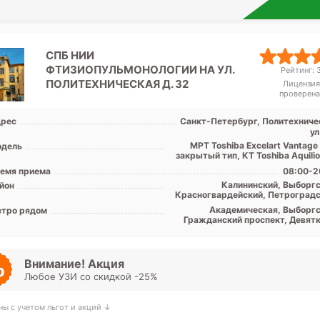
СПБ НИИ
ФТИЗИОПУЛЬМОНОЛОГИИ НА УЛ.
Рейтинг: 3
ПОЛИТЕХНИЧЕСКАЯ Д. 32
Лицензия
проверена
рес
Санкт-Петербург, Политехниче
ул
МРТ Toshiba Excelart Vantage
дель
закрытый тип, КТ Toshiba Aquili
емя приема
08:00-2
Калининский, Выборгс
йон
Красногвардейский, Петроградс
Примор
Академическая, Выборгс
тро рядом
Гражданский проспект, Девятк
Комендантский проспект, Озе
Парнас, Пионерская, Пло
Мужества, Политехничес
Проспект Просвещения, Удел
Внимание! Акция
Любое УЗИ со скидкой -25%
ны с учетом льгот и акций ↓