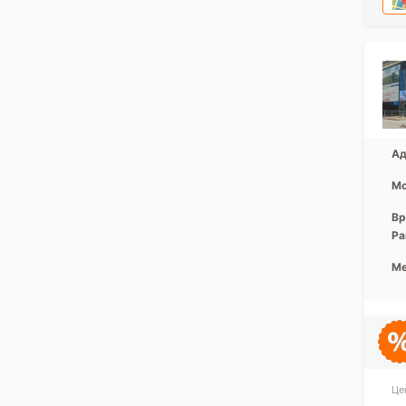
Ад
Мо
Вр
Ра
Ме
Це