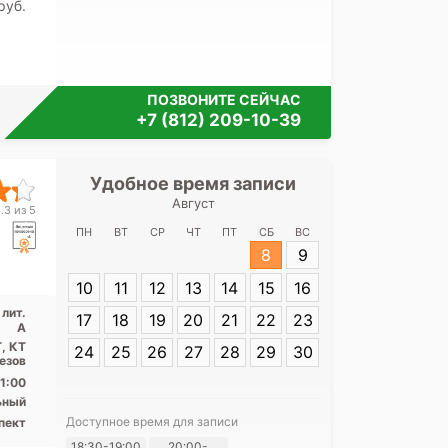
pуб.
ПОЗВОНИТЕ СЕЙЧАС
+7 (812) 209-10-39
Удобное время записи
Удобное 
Август
Медицинский ц
.3 из 5
Коню
ПН
ВТ
СР
ЧТ
ПТ
СБ
ВС
8
9
Адрес:
СПб, ул
10
11
12
13
14
15
16
д. 8, лит. А
 лит.
17
18
19
20
21
22
23
А
, КТ
24
25
26
27
28
29
30
резов
1:00
ьный
Доступное время для записи
пект
Я согласе
18:30-19:00
20:00-