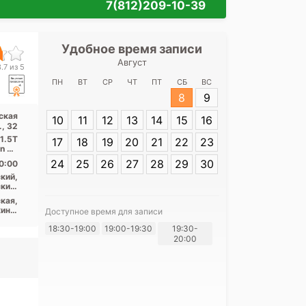
7(812)209-10-39
Удобное время записи
Удобное 
Август
СПб НИИ фтиз
.7 из 5
ул. Полит
ПН
ВТ
СР
ЧТ
ПТ
СБ
ВС
8
9
Адрес:
Санкт-
ская
10
11
12
13
14
15
16
Политехническа
., 32
 1.5T
17
18
19
20
21
22
23
on 32
...
24
25
26
27
28
29
30
0:00
кий,
кий,
ский
кая,
ино,
Доступное время для записи
рки,
Я согласе
18:30-19:00
19:00-19:30
19:30-
щадь
20:00
кая,
своих перс
ьная