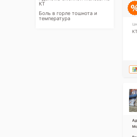
КТ
Боль в горле тошнота и
температура
Це
К
Ад
Мо