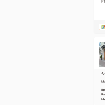
К
Ад
Мо
Вр
Ра
Ме