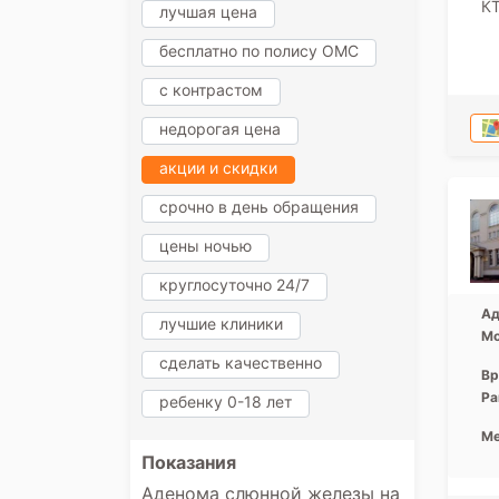
К
лучшая цена
бесплатно по полису ОМС
с контрастом
недорогая цена
акции и скидки
срочно в день обращения
цены ночью
круглосуточно 24/7
Ад
лучшие клиники
Мо
сделать качественно
Вр
Ра
ребенку 0-18 лет
Ме
Показания
Аденома слюнной железы на