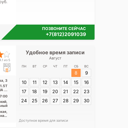
pуб.
ПОЗВОНИТЕ СЕЙЧАС
+7(812)2091039
Удобное время записи
Удобное 
Август
НМИЦ психиатр
.1 из 5
В. М. Бехтерев
ПН
ВТ
СР
ЧТ
ПТ
СБ
ВС
8
9
а, 3
10
11
12
13
14
15
16
Адрес:
Санкт-П
 1.5T
Бехтерева, 3
A ...
17
18
19
20
21
22
23
7:00
24
25
26
27
28
29
30
кий,
ьный
кая,
нал,
ого,
Доступное время для записи
ская