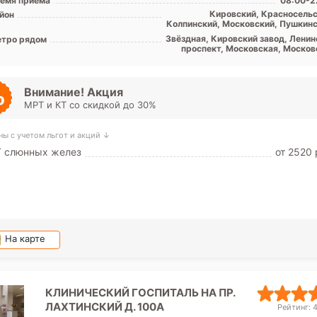
емя приема
08:00-2
Кировский, Красносельс
йон
Колпинский, Московский, Пушкинс
Лен. обл
Звёздная, Кировский завод, Ленин
тро рядом
проспект, Московская, Москов
ворота, Парк Победы, Прос
Ветеранов, Проспект Сл
Дунайская, Шушары, Юго-Запад
Путилов
Внимание! Акция
МРТ и КТ со скидкой до 30%
ны с учетом льгот и акций ↓
Т слюнных желез
от 2520 
На карте
КЛИНИЧЕСКИЙ ГОСПИТАЛЬ НА ПР.
ЛАХТИНСКИЙ Д. 100А
Рейтинг: 4