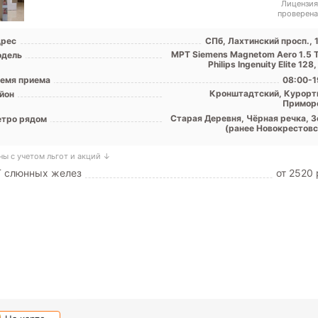
Лицензия
проверена
рес
СПб, Лахтинский просп., 
МРТ Siemens Magnetom Aero 1.5 Т
дель
Philips Ingenuity Elite 128
емя приема
08:00-1
Кронштадтский, Курорт
йон
Примор
Старая Деревня, Чёрная речка, З
тро рядом
(ранее Новокрестовс
ны с учетом льгот и акций ↓
Т слюнных желез
от 2520 