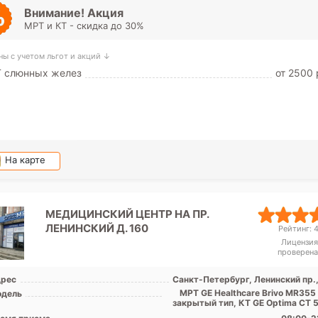
Внимание! Акция
МРТ и КТ - скидка до 30%
ны с учетом льгот и акций ↓
Т слюнных желез
от 2500 
На карте
МЕДИЦИНСКИЙ ЦЕНТР НА ПР.
ЛЕНИНСКИЙ Д. 160
Рейтинг: 4
Лицензия
проверена
рес
Санкт-Петербург, Ленинский пр.,
МРТ GE Healthcare Brivo MR355 
дель
закрытый тип, КТ GЕ Optima CT 5