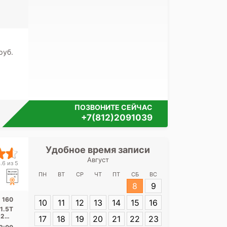
Я согласе
своих перс
pуб.
ПОЗВОНИТЕ СЕЙЧАС
+7(812)2091039
Удобное время записи
Удобное 
Август
Медицинск
.6 из 5
Ленин
ПН
ВТ
СР
ЧТ
ПТ
СБ
ВС
8
9
Адрес:
Санкт-
 160
10
11
12
13
14
15
16
Ленинский пр.,
1.5Т
20 1
17
18
19
20
21
22
23
...