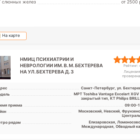
Т слюнных желез
от 2500 
На карте
НМИЦ ПСИХИАТРИИ И
НЕВРОЛОГИИ ИМ. В. М. БЕХТЕРЕВА
Рейтинг: 4
НА УЛ. БЕХТЕРЕВА Д. 3
Лицензия
проверена
рес
Санкт-Петербург, ул. Бехтерев
МРТ Toshiba Vantage Excelart XGV
дель
закрытый тип, КТ Philips BRILLI
емя приема
09:00-1
Московский, Невский, Фрунзенс
йон
Централ
Елизаровская, Ломоносовс
тро рядом
Международная, Обводный ка
Площадь Александра Невск
Дунай