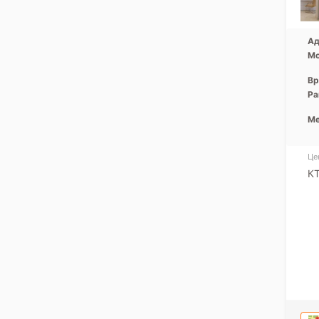
Ад
Мо
Вр
Ра
Ме
Це
К