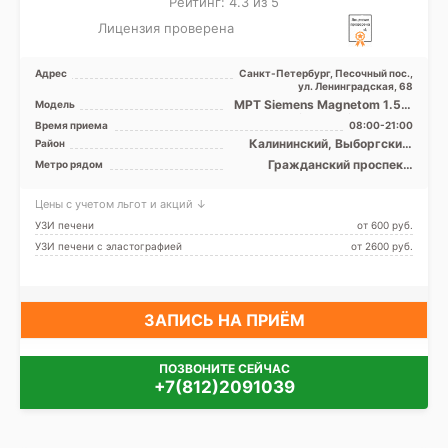
Рейтинг: 4.3 из 5
Лицензия проверена
Адрес
Санкт-Петербург, Песочный пос.,
ул. Ленинградская, 68
МРТ Siemens Magnetom 1.5T,
Модель
GE Signa Excite HD 1.5T
Время приема
08:00-21:00
закрытый тип, КТ Ph ...
Калининский, Выборгский,
Район
Кронштадтский, Курортный,
Гражданский проспект,
Метро рядом
Приморский, Лен. область
Девяткино, Комендантский
проспект, Озерки, Парнас,
Цены с учетом льгот и акций ↓
Проспект Просвещения,
Старая Деревня
УЗИ печени
от 600 pуб.
УЗИ печени с эластографией
от 2600 pуб.
ЗАПИСЬ НА ПРИЁМ
ПОЗВОНИТЕ СЕЙЧАС
+7(812)2091039