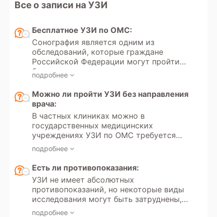
Все о записи на УЗИ
Бесплатное УЗИ по ОМС:
Сонография является одним из
обследований, которые граждане
Российской Федерации могут пройти
бесплатно в рамках полиса
подробнее
обязательного медицинского
страхования (ОМС). Получение
Можно ли пройти УЗИ без направления
направления на проведение данного
врача:
исследования регулируется
В частных клиниках можно в
Федеральным законом РФ «Об
государственных медицинских
обязательном медицинском
учреждениях УЗИ по ОМС требуется
страховании» № 323. В России
направление лечащего врача.
существует возможность пройти
подробнее
обследование в рамках программы
Есть ли противопоказания:
добровольного медицинского
страхования (ДМС).
УЗИ не имеет абсолютных
противопоказаний, но некоторые виды
исследования могут быть затруднены,
например, при выраженном метеоризме
подробнее