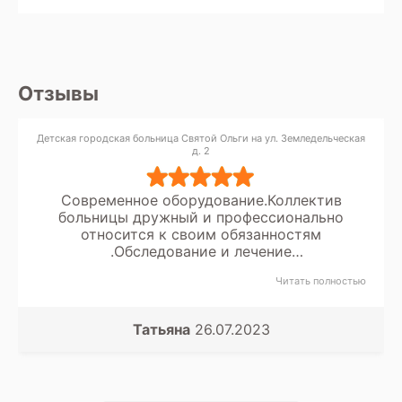
Отзывы
Детская городская больница Святой Ольги на ул. Земледельческая
д. 2
Современное оборудование.Коллектив
больницы дружный и профессионально
относится к своим обязанностям
.Обследование и лечение
деток,доброжелательное отношение к
Читать полностью
родителям и родственникам,вот приоритеты
которые имеют первостепенное значение в
работе коллектива.
Татьяна
26.07.2023