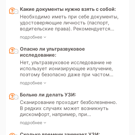
или открытых ранах в зоне
исследования.
Какие документы нужно взять с собой:
Необходимо иметь при себе документы,
удостоверяющие личность (паспорт,
водительские права). Рекомендуется
иметь направление от врача с указанием
подробнее
цели обследования и минимальных
требований к протоколу. Для оценки
Опасно ли ультразвуковое
динамики состояния следует принести
исследование:
результаты предыдущих обследований.
Нет, ультразвуковое исследование не
использует ионизирующее излучение,
поэтому безопасно даже при частом
многократном проведении.
подробнее
Больно ли делать УЗИ:
Сканирование проходит безболезненно.
В редких случаях может возникнуть
дискомфорт, например, при
надавливании датчиком на живот или
подробнее
область с кожным воспалением.
Сколько времени занимает УЗИ: