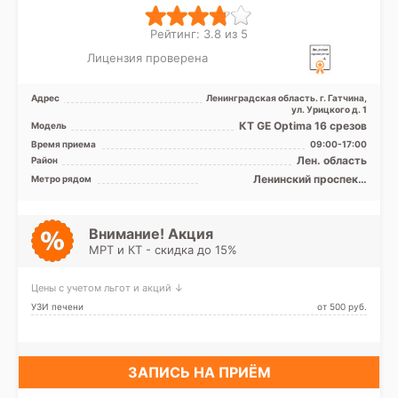
Рейтинг: 3.8 из 5
Лицензия проверена
Адрес
Ленинградская область. г. Гатчина,
ул. Урицкого д. 1
КТ GE Optima 16 срезов
Модель
Время приема
09:00-17:00
Лен. область
Район
Ленинский проспект,
Метро рядом
Московская, Проспект
Ветеранов
Внимание! Акция
МРТ и КТ - скидка до 15%
Цены с учетом льгот и акций ↓
УЗИ печени
от 500 pуб.
ЗАПИСЬ НА ПРИЁМ