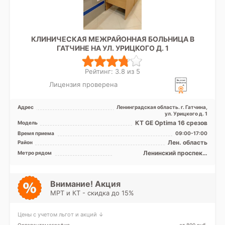
КЛИНИЧЕСКАЯ МЕЖРАЙОННАЯ БОЛЬНИЦА В
ГАТЧИНЕ НА УЛ. УРИЦКОГО Д. 1
Рейтинг: 3.8 из 5
Лицензия проверена
Адрес
Ленинградская область. г. Гатчина,
ул. Урицкого д. 1
КТ GE Optima 16 срезов
Модель
Время приема
09:00-17:00
Лен. область
Район
Ленинский проспект,
Метро рядом
Московская, Проспект
Ветеранов
Внимание! Акция
МРТ и КТ - скидка до 15%
Цены с учетом льгот и акций ↓