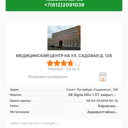
+7(812)2091039
МЕДИЦИНСКИЙ ЦЕНТР НА УЛ. САДОВАЯ Д. 126
Рейтинг: 3.8 из 5
Лицензия проверена
Адрес
Санкт-Петербург, Садовая ул., 126
GE Signa HDx 1.5T закрытый
Модель
тип, КТ Aquilion PRIME Toshiba
Время приема
08:00-22:0019:00-22
Medical Syst ...
Кировский,
Район
Василеостровский,
Адмиралтейская,
Метро рядом
Московский,
Балтийская,
Адмиралтейский
Василеостровская, Нарвская,
Цены с учетом льгот и акций ↓
Садовая, Сенная площадь,
Спасская, Технологический