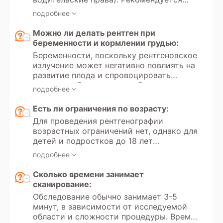
рекомендуется проводить не чаще
иметь направление от врача с указанием
одного раза в 4 месяца.
подробнее
цели обследования и минимальных
требований к протоколу (аналоговая или
Можно ли делать рентген при
цифровая рентгенография, необходимые
беременности и кормлении грудью:
проекции). Для оценки динамики
Беременности, поскольку рентгеновское
состояния следует принести результаты
излучение может негативно повлиять на
предыдущих обследований.
развитие плода и спровоцировать
замершую беременность. Однако в
подробнее
случае крайней необходимости и
отсутствия альтернативных методов
Есть ли ограничения по возрасту:
диагностики рентген может быть
Для проведения рентгенографии
проведен, но только при условии, что
возрастных ограничений нет, однако для
потенциальная польза для матери
детей и подростков до 18 лет
превышает риски для ребенка. В таких
существуют дополнительные меры
случаях применяются минимальные
подробнее
предосторожности. Рентген детям
дозы излучения и дополнительные меры
проводится только по показаниям и с
Сколько времени занимает
защиты. При кормлении грудью
соблюдением минимальных доз
сканирование:
рентгенография безопасна, поскольку
излучения. Если это возможно, для
излучение не оказывает влияния на
Обследование обычно занимает 3-5
детей рекомендуется использовать
молоко. Однако после обследования
минут, в зависимости от исследуемой
альтернативные методы диагностики,
рекомендуется подождать несколько
области и сложности процедуры. Время
такие как УЗИ или МРТ, если они