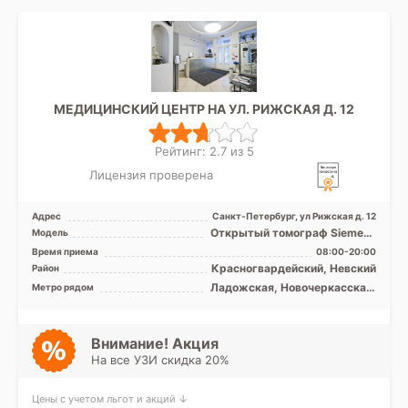
МЕДИЦИНСКИЙ ЦЕНТР НА УЛ. РИЖСКАЯ Д. 12
Рейтинг: 2.7 из 5
Лицензия проверена
Адрес
Санкт-Петербург, ул Рижская д. 12
Открытый томограф Siemens
Модель
Concerto 0.2 Тесла, УЗИ
Время приема
08:00-20:00
Красногвардейский, Невский
Район
Ладожская, Новочеркасская,
Метро рядом
Площадь Александра
Невского
Внимание! Акция
На все УЗИ скидка 20%
Цены с учетом льгот и акций ↓