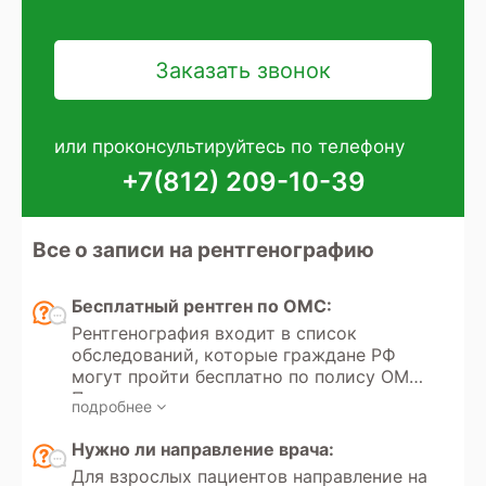
или проконсультируйтесь по телефону
+7(812) 209-10-39
Все о записи на рентгенографию
Бесплатный рентген по ОМС:
Рентгенография входит в список
обследований, которые граждане РФ
могут пройти бесплатно по полису ОМС.
Получение направления на
подробнее
рентгенографию регулируется
Федеральным законом РФ «Об
Нужно ли направление врача:
обязательном медицинском
Для взрослых пациентов направление на
страховании» №323. Кроме того, в