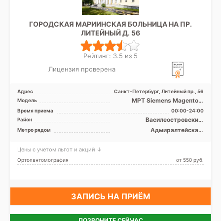
ГОРОДСКАЯ МАРИИНСКАЯ БОЛЬНИЦА НА ПР.
ЛИТЕЙНЫЙ Д. 56
Рейтинг: 3.5 из 5
Лицензия проверена
Адрес
Санкт-Петербург, Литейный пр., 56
МРТ Siemens Magentom
Модель
Avanto 1,5Т закрытый тип,
Время приема
00:00-24:00
МРТ Philips Ingenia 3Т ...
Василеостровский,
Район
Выборгский,
Адмиралтейская,
Метро рядом
Красногвардейский,
Василеостровская,
Петроградский,
Владимирская, Гостиный
Центральный
Цены с учетом льгот и акций ↓
двор, Достоевская,
Маяковская, Невский
Ортопантомография
от 550 pуб.
проспект, Площадь
Александра Невского,
Площадь Восстания,
Площадь Ленина,
Спортивная, Чернышевская
ЗАПИСЬ НА ПРИЁМ
ПОЗВОНИТЕ СЕЙЧАС