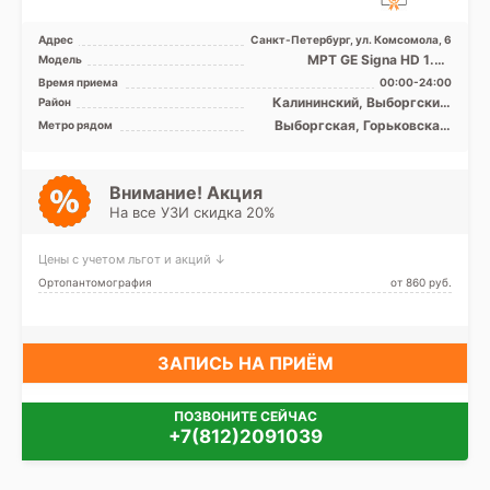
Адрес
Санкт-Петербург, ул. Комсомола, 6
МРТ GE Signa HD 1.5T
Модель
закрытый тип, КТ GE
Время приема
00:00-24:00
Lightspeed 32 среза, УЗИ
Калининский, Выборгский,
Район
Красногвардейский,
Выборгская, Горьковская,
Метро рядом
Петроградский
Петроградская, Площадь
Александра Невского,
Площадь Ленина,
Чернышевская
Внимание! Акция
На все УЗИ скидка 20%
Цены с учетом льгот и акций ↓
Ортопантомография
от 860 pуб.
ЗАПИСЬ НА ПРИЁМ
ПОЗВОНИТЕ СЕЙЧАС
+7(812)2091039