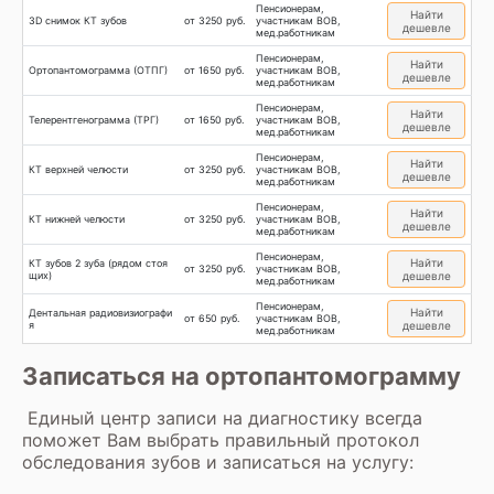
Пенсионерам,
Найти
3D снимок КТ зубов
от 3250 руб.
участникам ВОВ,
дешевле
мед.работникам
Пенсионерам,
Найти
Ортопантомограмма (ОТПГ)
от 1650 руб.
участникам ВОВ,
дешевле
мед.работникам
Пенсионерам,
Найти
Телерентгенограмма (ТРГ)
от 1650 руб.
участникам ВОВ,
дешевле
мед.работникам
Пенсионерам,
Найти
КТ верхней челюсти
от 3250 руб.
участникам ВОВ,
дешевле
мед.работникам
Пенсионерам,
Найти
КТ нижней челюсти
от 3250 руб.
участникам ВОВ,
дешевле
мед.работникам
Пенсионерам,
Найти
КТ зубов 2 зуба (рядом стоя
от 3250 руб.
участникам ВОВ,
щих)
дешевле
мед.работникам
Пенсионерам,
Найти
Дентальная радиовизиографи
от 650 руб.
участникам ВОВ,
я
дешевле
мед.работникам
Записаться на ортопантомограмму
Единый центр записи на диагностику всегда
поможет Вам выбрать правильный протокол
обследования зубов и записаться на услугу: