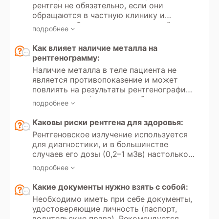
рентген не обязательно, если они
России доступно прохождение
обращаются в частную клинику и
рентгеновских исследований в рамках
проходят обследование на платной
добровольного медицинского
подробнее
основе. Однако для детей до 18 лет
страхования (ДМС).
направление от врача необходимо как
Как влияет наличие металла на
для частных, так и для государственных
рентгенограмму:
медицинских учреждений, поскольку
Наличие металла в теле пациента не
проведение рентгенографии ребенку
является противопоказение и может
связано с лучевой нагрузкой на
повлиять на результаты рентгенографии,
организм.
создавая артефакты на изображении.
подробнее
Металлические предметы (например,
зубные импланты, суставные протезы,
Каковы риски рентгена для здоровья:
брекеты или пирсинг) блокируют или
Рентгеновское излучение используется
искажают рентгеновские лучи, что
для диагностики, и в большинстве
может привести к появлению
случаев его дозы (0,2–1 мЗв) настолько
затененных участков на снимке.
малы, что риски для здоровья
Оператор рентгена обычно учитывает
подробнее
минимальны. Однако частое
наличие металла и делает поправки на
воздействие рентгеновского излучения
Какие документы нужно взять с собой:
возможные артефакты, чтобы получить
может привести к накоплению дозы, что
наиболее точные результаты.
Необходимо иметь при себе документы,
увеличивает вероятность развития рака
удостоверяющие личность (паспорт,
в будущем. Поэтому исследование
водительские права). Рекомендуется