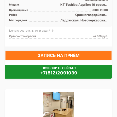
КТ Toshiba Aquilion 16 срезов,
Модель
КТ Siemens SOMATOM
Время приема
8:00-20:00
Definition AS 128 ср ...
Красногвардейский,
Район
Невский, Центральный, Лен.
Ладожская, Новочеркасская,
Метро рядом
область
Площадь Александра
Невского, Проспект
Цены с учетом льгот и акций ↓
Большевиков, Улица Дыбенко
Ортопантомография
от 800 pуб.
ЗАПИСЬ НА ПРИЁМ
ПОЗВОНИТЕ СЕЙЧАС
+7(812)2091039