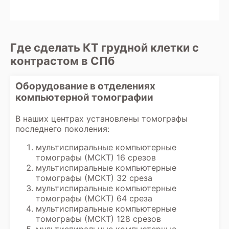
минут, если используется протокол КТ с
используется низкодозная программа
включая заключение рентгенолога.
контрастированием. Результаты
сканирования, чтобы минимизировать
исследования обычно готовы через 40-
негативное воздействие излучения на
60 минут. Их можно получить в виде
организм ребенка.
распечатанных снимков и заключения на
Где сделать КТ грудной клетки с
руки или через электронную почту, в
контрастом в СПб
зависимости от организации работы
клиники. В некоторых клиниках также
возможна консультация с врачом-
Оборудование в отделениях
диагностом для разъяснения
компьютерной томографии
результатов.
В наших центрах установлены томографы
последнего поколения:
мультиспиральные компьютерные
томографы (МСКТ) 16 срезов
мультиспиральные компьютерные
томографы (МСКТ) 32 среза
мультиспиральные компьютерные
томографы (МСКТ) 64 среза
мультиспиральные компьютерные
томографы (МСКТ) 128 срезов
мультиспиральные компьютерные