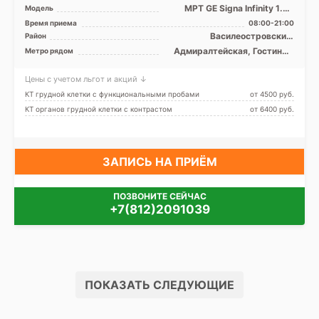
МРТ GE Signa Infinity 1.5Т
Модель
закрытый тип, КТ Toshiba
Время приема
08:00-21:00
Aquilion 64 среза
Василеостровский,
Район
Красногвардейский,
Адмиралтейская, Гостиный
Метро рядом
Петроградский,
двор, Лиговский проспект,
Центральный,
Маяковская, Невский
Адмиралтейский
Цены с учетом льгот и акций ↓
проспект, Площадь
Александра Невского,
КТ грудной клетки с функциональными пробами
от 4500 pуб.
Площадь Восстания,
КТ органов грудной клетки с контрастом
от 6400 pуб.
Площадь Ленина,
Чернышевская
ЗАПИСЬ НА ПРИЁМ
ПОЗВОНИТЕ СЕЙЧАС
+7(812)2091039
ПОКАЗАТЬ СЛЕДУЮЩИЕ