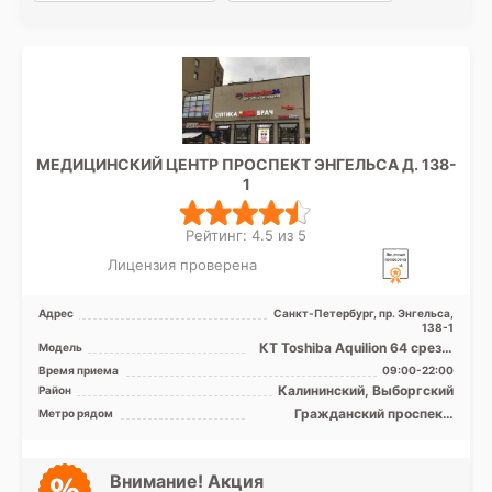
МЕДИЦИНСКИЙ ЦЕНТР ПРОСПЕКТ ЭНГЕЛЬСА Д. 138-
1
Рейтинг: 4.5 из 5
Лицензия проверена
Адрес
Санкт-Петербург, пр. Энгельса,
138-1
КТ Toshiba Аquilion 64 среза,
Модель
МРТ Toshiba Titan 1.5T
Время приема
09:00-22:00
полуоткрытого тип ...
Калининский, Выборгский
Район
Гражданский проспект,
Метро рядом
Девяткино, Озерки, Парнас,
Площадь Мужества,
Политехническая, Проспект
Просвещения, Удельная
Внимание! Акция