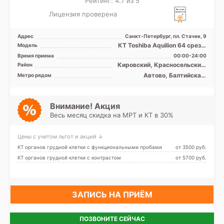
Рейтинг: 4.7 из 5
Лицензия проверена
Адрес
Санкт-Петербург, пл. Стачек, 9
КТ Toshiba Аquilion 64 среза,
Модель
МРТ Toshiba Vantage Titan
Время приема
00:00-24:00
1.5T полуоткры ...
Кировский, Красносельский,
Район
Московский,
Автово, Балтийская,
Метро рядом
Адмиралтейский, Лен.
Кировский завод, Ленинский
область
проспект, Нарвская,
Проспект Ветеранов,
Фрунзенская, Юго-Западная,
Внимание! Акция
Путиловская
Весь месяц скидка на МРТ и КТ в 30%
Цены с учетом льгот и акций ↓
КТ органов грудной клетки с функциональными пробами
от 3500 pуб.
КТ органов грудной клетки с контрастом
от 5700 pуб.
ЗАПИСЬ НА ПРИЁМ
ПОЗВОНИТЕ СЕЙЧАС