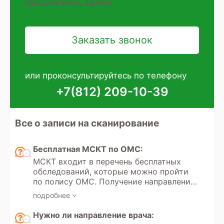
персональных данных
или проконсультируйтесь по телефону
+7(812) 209-10-39
Все о записи на сканирование
Бесплатная МСКТ по ОМС:
МСКТ входит в перечень бесплатных
обследований, которые можно пройти
по полису ОМС. Получение направления
на мультиспиральную компьютерную
подробнее
томографию регулируется Федеральным
законом РФ «Об обязательном
Нужно ли направление врача:
медицинском страховании» №323.