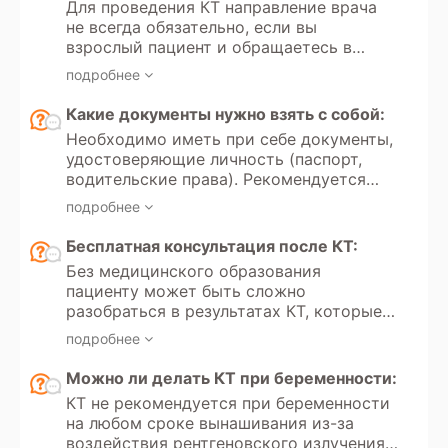
Для проведения КТ направление врача
Кроме того, в России доступно
не всегда обязательно, если вы
прохождение МСКТ по программам
взрослый пациент и обращаетесь в
добровольного медицинского
частную клинику для платного
страхования.
подробнее
обследования. Однако если вы хотите
пройти КТ по полису обязательного
Какие документы нужно взять с собой:
медицинского страхования, то
Необходимо иметь при себе документы,
направление от врача необходимо.
удостоверяющие личность (паспорт,
Направление всегда требуется для
водительские права). Рекомендуется
проведения КТ детям до 18 лет, как в
иметь направление врача с указанием
государственных медицинских
подробнее
цели обследования и минимальных
учреждениях, так и в частных клиниках.
требований к протоколам. Для оценки
Бесплатная консультация после КТ:
динамики состояния следует принести
Без медицинского образования
результаты предыдущих обследований.
пациенту может быть сложно
разобраться в результатах КТ, которые
вызывают вопросы и сомнения.
подробнее
Некоторые диагностические центры
предлагают услугу бесплатной
Можно ли делать КТ при беременности:
консультации по результатам
КТ не рекомендуется при беременности
обследования, чтобы помочь пациенту
на любом сроке вынашивания из-за
понять заключение, оценить серьезность
воздействия рентгеновского излучения,