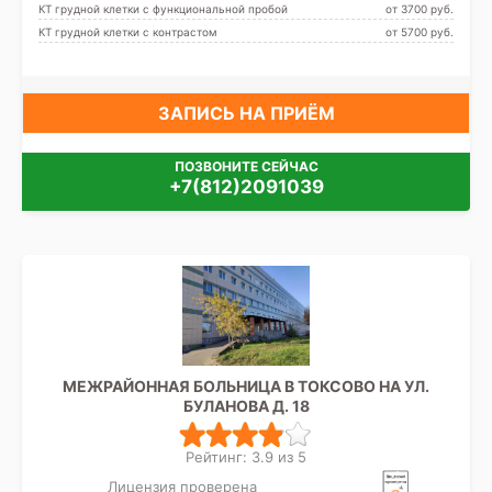
Парнас, Пионерская,
КТ грудной клетки с функциональной пробой
от 3700 pуб.
Площадь Мужества,
КТ грудной клетки с контрастом
от 5700 pуб.
Политехническая, Проспект
Просвещения, Старая
Деревня, Удельная, Беговая
ЗАПИСЬ НА ПРИЁМ
ПОЗВОНИТЕ СЕЙЧАС
+7(812)2091039
МЕЖРАЙОННАЯ БОЛЬНИЦА В ТОКСОВО НА УЛ.
БУЛАНОВА Д. 18
Рейтинг: 3.9 из 5
Лицензия проверена