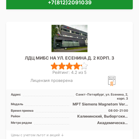
+7(812)2091039
ЛДЦ МИБС НА УЛ. ЕСЕНИНА Д. 2 КОРП. 3
Рейтинг: 4.2 из 5
Лицензия проверена
Адрес
Санкт-Петербург, ул. Есенина, 2,
корп. 3
МРТ Siemens Magnetom Verio
Модель
3T закрытый тип, КТ Siemens
Время приема
08:00-21:00
Biograph 64 рез ...
Калининский, Выборгский,
Район
Кронштадтский, Курортный,
Академическая,
Метро рядом
Приморский, Лен. область
Гражданский проспект,
Девяткино, Комендантский
Цены с учетом льгот и акций ↓
проспект, Лесная, Озерки,