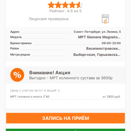
Рейтинг: 4.6 из 5
Лицензия проверена
Адрес
Санкт-Петербург, ул. Ленина, 5
МРТ Siemens Magnetom
Модель
Symphony 1,5T закрытый тип
Время приема
09:00-22:00
Василеостровский,
Район
Петроградский, Приморский,
Выборгская, Горьковская,
Метро рядом
Центральный
Петроградская, Площадь
Ленина, Старая Деревня,
Чёрная речка, Чкаловская
Внимание! Акция
Выгодно - МРТ коленного сустава за 3600р
Цены с учетом льгот и акций ↓
МРТ головного мозга (ГМ)
от 2800 pуб.
ЗАПИСЬ НА ПРИЁМ