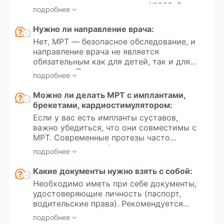
медицинском страховании» №323. В
подробнее
этом законе указаны все медицинские
услуги, покрываемые полисом ОМС,
Нужно ли направление врача:
который выдается каждому гражданину
Нет, МРТ — безопасное обследование, и
РФ с рождения или при необходимости.
направление врача не является
Кроме того, в России доступно
обязательным как для детей, так и для
прохождение МРТ по программам
взрослых. Пациент может
добровольного медицинского
подробнее
самостоятельно принять решение о
страхования (ДМС).
прохождении обследования и пройти
Можно ли делать МРТ с имплантами,
его в частной клинике на платной
брекетами, кардиостимулятором:
основе.
Если у вас есть импланты суставов,
важно убедиться, что они совместимы с
МРТ. Современные протезы часто
изготовлены из неферромагнитных
подробнее
материалов, но перед обследованием
следует уточнить у врача или в центре
Какие документы нужно взять с собой:
МРТ, имеют ли они ограничения по
Необходимо иметь при себе документы,
воздействию магнитного поля. Ношение
удостоверяющие личность (паспорт,
брекетов и наличие зубных имплантов
водительские права). Рекомендуется
не является противопоказанием для
иметь направление врача с указанием
МРТ, так как они обычно не влияют на
подробнее
цели обследования и минимальных