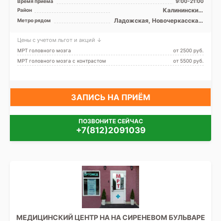
Время приема
9:00-21:00
Калининский,
Район
Красногвардейский,
Ладожская, Новочеркасская,
Метро рядом
Невский, Лен. область
Площадь Александра
Невского, Проспект
Цены с учетом льгот и акций ↓
Большевиков, Улица Дыбенко
МРТ головного мозга
от 2500 pуб.
МРТ головного мозга с контрастом
от 5500 pуб.
ЗАПИСЬ НА ПРИЁМ
ПОЗВОНИТЕ СЕЙЧАС
+7(812)2091039
МЕДИЦИНСКИЙ ЦЕНТР НА НА СИРЕНЕВОМ БУЛЬВАРЕ