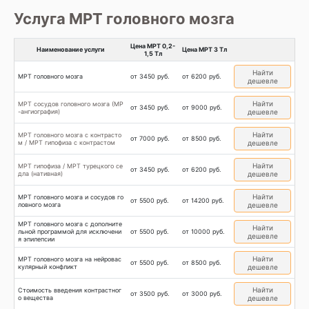
Услуга МРТ головного мозга
Цена МРТ 0,2-
Наименование услуги
Цена МРТ 3 Тл
1,5 Тл
Найти
МРТ головного мозга
от 3450 руб.
от 6200 руб.
дешевле
Найти
МРТ сосудов головного мозга (МР
от 3450 руб.
от 9000 руб.
-ангиография)
дешевле
Найти
МРТ головного мозга с контрасто
от 7000 руб.
от 8500 руб.
м / МРТ гипофиза с контрастом
дешевле
Найти
МРТ гипофиза / МРТ турецкого се
от 3450 руб.
от 6200 руб.
дла (нативная)
дешевле
Найти
МРТ головного мозга и сосудов го
от 5500 руб.
от 14200 руб.
ловного мозга
дешевле
МРТ головного мозга с дополните
Найти
льной программой для исключени
от 5500 руб.
от 10000 руб.
дешевле
я эпилепсии
Найти
МРТ головного мозга на нейровас
от 5500 руб.
от 8500 руб.
кулярный конфликт
дешевле
Найти
Стоимость введения контрастног
от 3500 руб.
от 3000 руб.
о вещества
дешевле