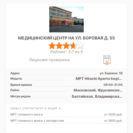
МЕДИЦИНСКИЙ ЦЕНТР НА УЛ. БОРОВАЯ Д. 55
Рейтинг: 3.7 из 5
Лицензия проверена
Адрес
ул. Боровая, 55
МРТ Hitachi Aperto Inspire
Модель
0.4T открытый тип, КТ
Время приема
09:00-21:00
Toshiba Aquilion 16 с ...
Московский, Фрунзенский,
Район
Центральный,
Балтийская, Владимирская,
Метро рядом
Адмиралтейский
Волковская, Достоевская,
Елизаровская,
Цены с учетом льгот и акций ↓
Звенигородская, Лиговский
проспект, Маяковская,
МРТ головного мозга
от 2500 pуб.
Обводный канал, Площадь
МРТ головного мозга с контрастом
от 5500 pуб.
Александра Невского,
Площадь Восстания,
Пушкинская, Фрунзенская,