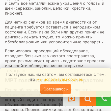
и снять все металлические украшения с головы и
шеи (сережки, заколки, цепочки, крестики,
пирсинг).
Для четких снимков во время диагностики от
пациента требуется оставаться в неподвижном
состоянии. Если из-за боли или других причин не
двигаясь лежать трудно, то можно принять
обезболивающие или успокоительные препараты.
Если человек, проходящий обследование,
страдает боязнью замкнутого пространства,
врачи рекомендуют принять седативное средство
или пройти обследование на открытом
томографе.
Пользуясь нашим сайтом, вы соглашаетесь с тем,
что
мы используем cookies
МРТ головного мозга с контрастом
Соглашаюсь
Перед обследованием врач или медсестра
устанавливает внутривенный катетер, через
который вводится контрастное усиление. Состав
обычно вводится болюсно (через инъекцию) или
капельно. Первые снимки делают без контраста,