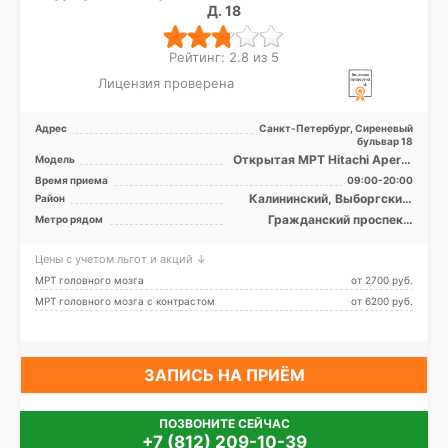
Д. 18
Рейтинг: 2.8 из 5
Лицензия проверена
Адрес
Санкт-Петербург, Сиреневый
бульвар 18
Открытая МРТ Hitachi Aperto
Модель
0.4 Тесла
Время приема
09:00-20:00
Калининский, Выборгский,
Район
Приморский
Гражданский проспект,
Метро рядом
Озерки, Парнас, Проспект
Просвещения, Зенит (ранее
Цены с учетом льгот и акций ↓
Новокрестовская)
МРТ головного мозга
от 2700 pуб.
МРТ головного мозга с контрастом
от 6200 pуб.
ЗАПИСЬ НА ПРИЁМ
ПОЗВОНИТЕ СЕЙЧАС
+7 (812) 209-10-39