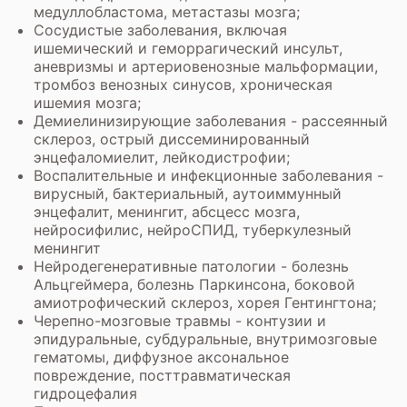
медуллобластома, метастазы мозга;
Сосудистые заболевания, включая
ишемический и геморрагический инсульт,
аневризмы и артериовенозные мальформации,
тромбоз венозных синусов, хроническая
ишемия мозга;
Демиелинизирующие заболевания - рассеянный
склероз, острый диссеминированный
энцефаломиелит, лейкодистрофии;
Воспалительные и инфекционные заболевания -
вирусный, бактериальный, аутоиммунный
энцефалит, менингит, абсцесс мозга,
нейросифилис, нейроСПИД, туберкулезный
менингит
Нейродегенеративные патологии - болезнь
Альцгеймера, болезнь Паркинсона, боковой
амиотрофический склероз, хорея Гентингтона;
Черепно-мозговые травмы - контузии и
эпидуральные, субдуральные, внутримозговые
гематомы, диффузное аксональное
повреждение, посттравматическая
гидроцефалия