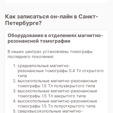
проблемы с длительным пребыванием в
контрастированием. Результаты
аппарате.
исследования обычно готовы через 40-
60 минут. Их можно получить в виде
Как записаться он-лайн в Санкт-
распечатанных снимков и заключения на
Петербурге?
руки или через электронную почту, в
зависимости от организации работы
клиники. В некоторых клиниках также
Оборудование в отделениях магнитно-
возможна консультация с врачом-
резонансной томографии
диагностом для разъяснения
результатов.
В наших центрах установлены томографы
последнего поколения:
среднепольные магнитно-
резонансные томографы 0.4 Тл открытого
типа
высокопольные магнитно-резонансные
томографы 1.5 Тл полузакрытого типа
высокопольные магнитно-резонансные
томографы 1.5 Тл закрытого типа
высокопольные магнитно-резонансные
томографы 1.5 Тл полуоткрытого типа
сверхвысокопольные магнитно-