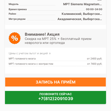
МРТ Siemens Magnetom C
Модель
0.4T открытый тип, УЗИ
Время приема
00:00-24:00
экспертного класса
Калининский, Выборгский,
Район
Красногвардейский,
Академическая, Выборгская,
Метро рядом
Кронштадтский, Курортный,
Гражданский проспект,
Лен. область
Девяткино, Комендантский
проспект, Лесная, Озерки,
Парнас, Пионерская,
Внимание! Акция
Площадь Мужества,
Скидка на МРТ 25% + бесплатный прием
Политехническая, Проспект
невролога или ортопеда
Просвещения
Цены с учетом льгот и акций ↓
МРТ головного мозга
от 2400 pуб.
МРТ головного мозга с контрастом
от 7400 pуб.
ЗАПИСЬ НА ПРИЁМ
ПОЗВОНИТЕ СЕЙЧАС
+7(812)2091039