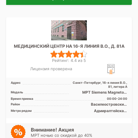
МЕДИЦИНСКИЙ ЦЕНТР НА 16-Я ЛИНИЯ В.О., Д. 81А
Рейтинг: 4.4 из 5
Лицензия проверена
Адрес
Санкт-Петербург, 16-я линия В.О.,
81, литера А
МРТ Siemens Magnetom
Модель
Symphony 1.5T закрытый тип
Время приема
00:00-24:00
Василеостровский,
Район
Петроградский, Приморский,
Адмиралтейская,
Метро рядом
Центральный,
Василеостровская,
Адмиралтейский
Крестовский остров,
Приморская, Спортивная,
Чкаловская, Зенит (ранее
Внимание! Акция
Новокрестовская)
МРТ ночью со скидкой до 40%