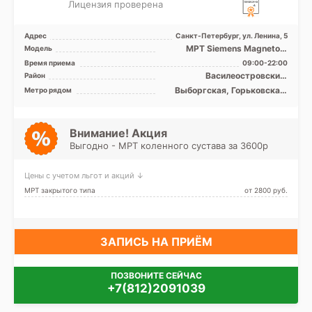
Лицензия проверена
Адрес
Санкт-Петербург, ул. Ленина, 5
МРТ Siemens Magnetom
Модель
Symphony 1,5T закрытый тип
Время приема
09:00-22:00
Василеостровский,
Район
Петроградский, Приморский,
Выборгская, Горьковская,
Метро рядом
Центральный
Петроградская, Площадь
Ленина, Старая Деревня,
Чёрная речка, Чкаловская
Внимание! Акция
Выгодно - МРТ коленного сустава за 3600р
Цены с учетом льгот и акций ↓
МРТ закрытого типа
от 2800 pуб.
ЗАПИСЬ НА ПРИЁМ
ПОЗВОНИТЕ СЕЙЧАС
+7(812)2091039