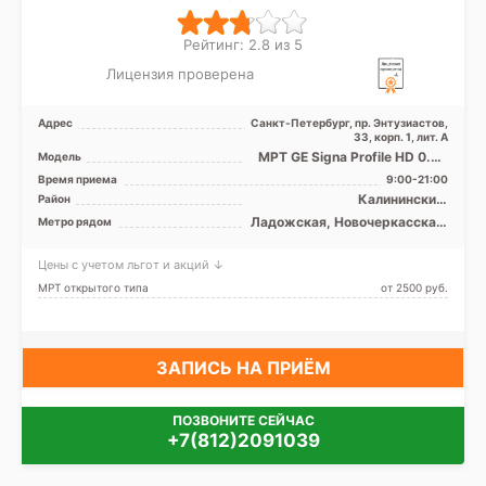
Рейтинг: 2.8 из 5
Лицензия проверена
Адрес
Санкт-Петербург, пр. Энтузиастов,
33, корп. 1, лит. А
МРТ GE Signa Profile HD 0.2T
Модель
открытый тип
Время приема
9:00-21:00
Калининский,
Район
Красногвардейский,
Ладожская, Новочеркасская,
Метро рядом
Невский, Лен. область
Площадь Александра
Невского, Проспект
Цены с учетом льгот и акций ↓
Большевиков, Улица Дыбенко
МРТ открытого типа
от 2500 pуб.
ЗАПИСЬ НА ПРИЁМ
ПОЗВОНИТЕ СЕЙЧАС
+7(812)2091039