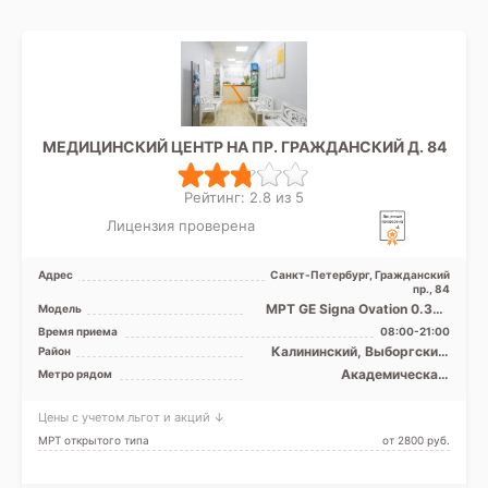
МЕДИЦИНСКИЙ ЦЕНТР НА ПР. ГРАЖДАНСКИЙ Д. 84
Рейтинг: 2.8 из 5
Лицензия проверена
Адрес
Санкт-Петербург, Гражданский
пр., 84
МРТ GE Signa Ovation 0.35T
Модель
открытый тип, УЗИ
Время приема
08:00-21:00
Калининский, Выборгский,
Район
Приморский, Лен. область
Академическая,
Метро рядом
Гражданский проспект,
Девяткино, Лесная, Озерки,
Цены с учетом льгот и акций ↓
Парнас, Площадь Мужества,
Политехническая, Проспект
МРТ открытого типа
от 2800 pуб.
Просвещения, Удельная