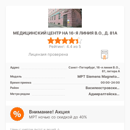
МЕДИЦИНСКИЙ ЦЕНТР НА 16-Я ЛИНИЯ В.О., Д. 81А
Рейтинг: 4.4 из 5
Лицензия проверена
Адрес
Санкт-Петербург, 16-я линия В.О.,
81, литера А
МРТ Siemens Magnetom
Модель
Symphony 1.5T закрытый тип
Время приема
00:00-24:00
Василеостровский,
Район
Петроградский, Приморский,
Адмиралтейская,
Метро рядом
Центральный,
Василеостровская,
Адмиралтейский
Крестовский остров,
Приморская, Спортивная,
Чкаловская, Зенит (ранее
Внимание! Акция
Новокрестовская)
МРТ ночью со скидкой до 40%
Цены с учетом льгот и акций ↓