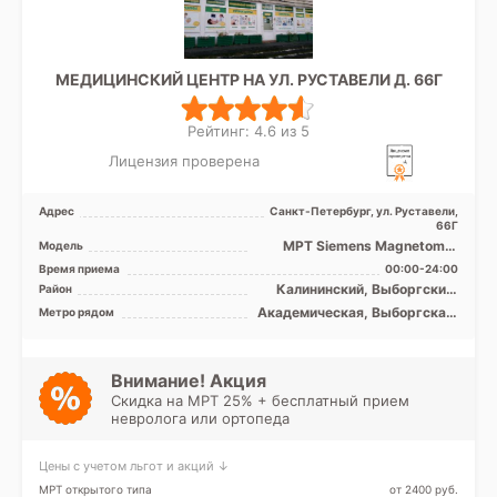
МЕДИЦИНСКИЙ ЦЕНТР НА УЛ. РУСТАВЕЛИ Д. 66Г
Рейтинг: 4.6 из 5
Лицензия проверена
Адрес
Санкт-Петербург, ул. Руставели,
66Г
МРТ Siemens Magnetom C
Модель
0.4T открытый тип, УЗИ
Время приема
00:00-24:00
экспертного класса
Калининский, Выборгский,
Район
Красногвардейский,
Академическая, Выборгская,
Метро рядом
Кронштадтский, Курортный,
Гражданский проспект,
Лен. область
Девяткино, Комендантский
проспект, Лесная, Озерки,
Парнас, Пионерская,
Внимание! Акция
Площадь Мужества,
Скидка на МРТ 25% + бесплатный прием
Политехническая, Проспект
невролога или ортопеда
Просвещения
Цены с учетом льгот и акций ↓
МРТ открытого типа
от 2400 pуб.