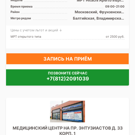
МРТ Hitachi Aperto Inspire
0.4T открытый тип, КТ
Время приема
09:00-21:00
Toshiba Aquilion 16 с ...
Московский, Фрунзенский,
Район
Центральный,
Балтийская, Владимирская,
Метро рядом
Адмиралтейский
Волковская, Достоевская,
Елизаровская,
Цены с учетом льгот и акций ↓
Звенигородская, Лиговский
проспект, Маяковская,
МРТ открытого типа
от 2500 pуб.
Обводный канал, Площадь
Александра Невского,
Площадь Восстания,
Пушкинская, Фрунзенская,
Боровая
ЗАПИСЬ НА ПРИЁМ
ПОЗВОНИТЕ СЕЙЧАС
+7(812)2091039
МЕДИЦИНСКИЙ ЦЕНТР НА ПР. ЭНТУЗИАСТОВ Д. 33
КОРП. 1