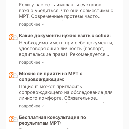
основе.
Если у вас есть импланты суставов,
важно убедиться, что они совместимы с
МРТ. Современные протезы часто
изготовлены из неферромагнитных
подробнее
материалов, но перед обследованием
следует уточнить у врача или в центре
Какие документы нужно взять с собой:
МРТ, имеют ли они ограничения по
Необходимо иметь при себе документы,
воздействию магнитного поля. Ношение
удостоверяющие личность (паспорт,
брекетов и наличие зубных имплантов
водительские права). Рекомендуется
не является противопоказанием для
иметь направление врача с указанием
МРТ, так как они обычно не влияют на
подробнее
цели обследования и минимальных
результаты сканирования. Однако
требований к протоколам. Для оценки
Можно ли прийти на МРТ с
металлические компоненты могут
динамики состояния следует принести
сопровождающим:
немного искажать изображения,
результаты предыдущих обследований.
особенно если исследуется область
Пациент может пригласить
головы и шеи. Важно предупредить
сопровождающего на обследование для
оператора о наличии брекетов или
личного комфорта. Обязательное
имплантов, чтобы он учел возможные
сопровождение требуется для детей и
подробнее
артефакты. Наличие кардиостимулятора
подростков до 18 лет. Также
является строгим противопоказанием
рекомендуется присутствие
Бесплатная консультация по
для проведения МРТ в большинстве
сопровождающего, если пациент
результатам МРТ:
случаев, так как сильное магнитное поле
страдает клаустрофобией — это