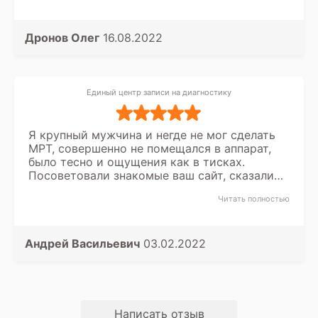
Дронов Олег
16.08.2022
Единый центр записи на диагностику
Я крупный мужчина и негде не мог сделать
МРТ, совершенно не помещался в аппарат,
было тесно и ощущения как в тисках.
Посоветовали знакомые ваш сайт, сказали
что ваш оператор уже подбирал центр и
Читать полностью
исследование успешно сделали.
Действительно, помогли найти клинику, хоть
и добираться не удобно, но выбора для меня
не было. Спасибо за помощь!
Андрей Васильевич
03.02.2022
Написать отзыв