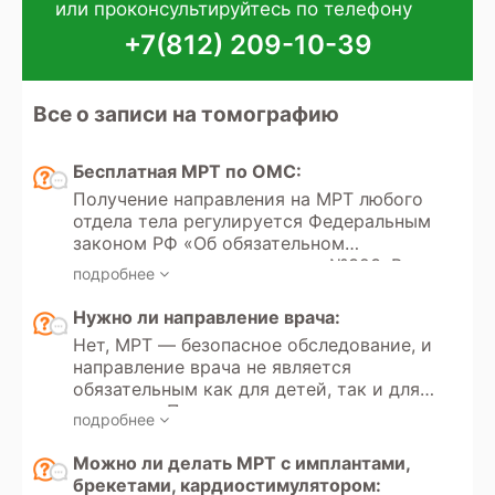
или проконсультируйтесь по телефону
+7(812) 209-10-39
Все о записи на томографию
Бесплатная МРТ по ОМС:
Получение направления на МРТ любого
отдела тела регулируется Федеральным
законом РФ «Об обязательном
медицинском страховании» №323. В
подробнее
этом законе указаны все медицинские
услуги, покрываемые полисом ОМС,
Нужно ли направление врача:
который выдается каждому гражданину
Нет, МРТ — безопасное обследование, и
РФ с рождения или при необходимости.
направление врача не является
Кроме того, в России доступно
обязательным как для детей, так и для
прохождение МРТ по программам
взрослых. Пациент может
добровольного медицинского
подробнее
самостоятельно принять решение о
страхования (ДМС).
прохождении обследования и пройти
Можно ли делать МРТ с имплантами,
его в частной клинике на платной
брекетами, кардиостимулятором: