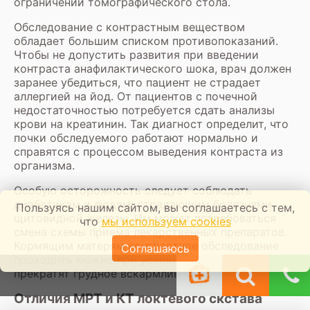
ограничений томографического стола.
Обследование с контрастным веществом
обладает большим списком противопоказаний.
Чтобы не допустить развития при введении
контраста анафилактического шока, врач должен
заранее убедиться, что пациент не страдает
аллергией на йод. От пациентов с почечной
недостаточностью потребуется сдать анализы
крови на креатинин. Так диагност определит, что
почки обследуемого работают нормально и
справятся с процессом выведения контраста из
организма.
Особую осторожность следует соблюдать
диабетикам и людям, страдающим болезнями
Пользуясь нашим сайтом, вы соглашаетесь с тем,
щитовидной железы. Им может потребоваться
что
мы используем cookies
смена схемы приема лекарственных препаратов.
Кормящим матерям контрастное обследование
Соглашаюсь
проходить можно при условии, что они на 1-2 дня
прекратят грудное вскармливание.
Отличия МРТ и КТ локтевого скстава