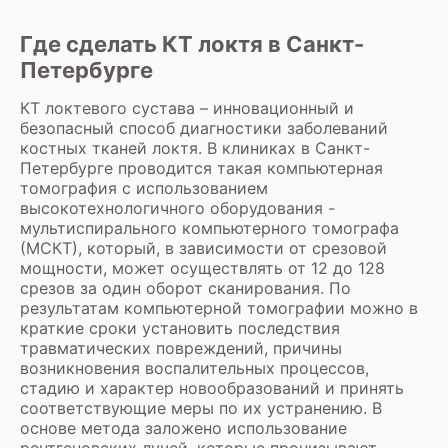
негативное воздействие излучения на
60 минут. Их можно получить в виде
организм ребенка.
распечатанных снимков и заключения на
Где сделать КТ локтя в Санкт-
руки или через электронную почту, в
Петербурге
зависимости от организации работы
клиники. В некоторых клиниках также
КТ локтевого сустава – инновационный и
возможна консультация с врачом-
безопасный способ диагностики заболеваний
диагностом для разъяснения
костных тканей локтя. В клиниках в Санкт-
результатов.
Петербурге проводится такая компьютерная
томография с использованием
высокотехнологичного оборудования -
мультиспирального компьютерного томографа
(МСКТ), который, в зависимости от срезовой
мощности, может осуществлять от 12 до 128
срезов за один оборот сканирования. По
результатам компьютерной томографии можно в
краткие сроки установить последствия
травматических повреждений, причины
возникновения воспалительных процессов,
стадию и характер новообразований и принять
соответствующие меры по их устранению. В
основе метода заложено использование
рентгеновских лучей, которые пронизывают