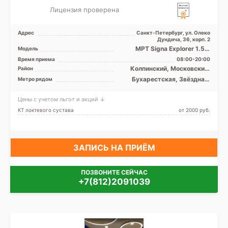
Лицензия проверена
Адрес
Санкт-Петербург, ул. Олеко
Дундича, 36, корп. 2
МРТ Signa Explorer 1.5 Т
Модель
закрытого типа, КТ Toshiba
Время приема
08:00-20:00
Activion 16 срезов
Колпинский, Московский,
Район
Невский, Пушкинский,
Бухарестская, Звёздная,
Метро рядом
Фрунзенский, Лен. область
Купчино, Ленинский
проспект, Международная,
Цены с учетом льгот и акций ↓
Московская, Обухово, Парк
Победы, Проспект Славы,
КТ локтевого сустава
от 2000 pуб.
Дунайская, Шушары
ЗАПИСЬ НА ПРИЁМ
ПОЗВОНИТЕ СЕЙЧАС
+7(812)2091039