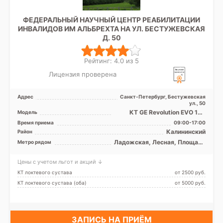
ФЕДЕРАЛЬНЫЙ НАУЧНЫЙ ЦЕНТР РЕАБИЛИТАЦИИ
ИНВАЛИДОВ ИМ АЛЬБРЕХТА НА УЛ. БЕСТУЖЕВСКАЯ
Д. 50
Рейтинг: 4.0 из 5
Лицензия проверена
Адрес
Санкт-Петербург, Бестужевская
ул., 50
КТ GE Revolution EVO 128
Модель
срезов, УЗИ экспертного
Время приема
09:00-17:00
класса
Калининский
Район
Ладожская, Лесная, Площадь
Метро рядом
Ленина, Площадь Мужества
Цены с учетом льгот и акций ↓
КТ локтевого сустава
от 2500 pуб.
КТ локтевого сустава (оба)
от 5000 pуб.
ЗАПИСЬ НА ПРИЁМ