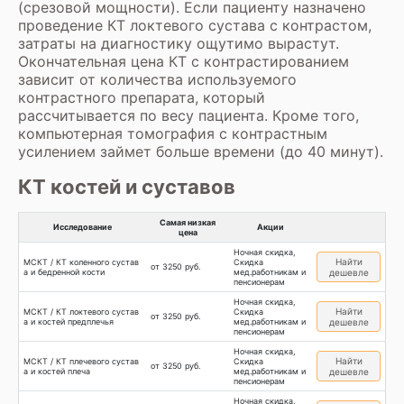
(срезовой мощности). Если пациенту назначено
проведение КТ локтевого сустава с контрастом,
затраты на диагностику ощутимо вырастут.
Окончательная цена КТ с контрастированием
зависит от количества используемого
контрастного препарата, который
рассчитывается по весу пациента. Кроме того,
компьютерная томография с контрастным
усилением займет больше времени (до 40 минут).
КТ костей и суставов
Самая низкая
Исследование
Акции
цена
Ночная скидка,
Найти
МСКТ / КТ коленного сустав
Скидка
от 3250 руб.
а и бедренной кости
мед.работникам и
дешевле
пенсионерам
Ночная скидка,
Найти
МСКТ / КТ локтевого сустав
Скидка
от 3250 руб.
а и костей предплечья
мед.работникам и
дешевле
пенсионерам
Ночная скидка,
Найти
МСКТ / КТ плечевого сустав
Скидка
от 3250 руб.
а и костей плеча
мед.работникам и
дешевле
пенсионерам
Ночная скидка,