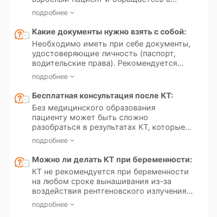
добровольного медицинского
частную клинику для платного
страхования.
подробнее
обследования. Однако если вы хотите
пройти КТ по полису обязательного
Какие документы нужно взять с собой:
медицинского страхования, то
Необходимо иметь при себе документы,
направление от врача необходимо.
удостоверяющие личность (паспорт,
Направление всегда требуется для
водительские права). Рекомендуется
проведения КТ детям до 18 лет, как в
иметь направление врача с указанием
государственных медицинских
подробнее
цели обследования и минимальных
учреждениях, так и в частных клиниках.
требований к протоколам. Для оценки
Бесплатная консультация после КТ:
динамики состояния следует принести
Без медицинского образования
результаты предыдущих обследований.
пациенту может быть сложно
разобраться в результатах КТ, которые
вызывают вопросы и сомнения.
подробнее
Некоторые диагностические центры
предлагают услугу бесплатной
Можно ли делать КТ при беременности:
консультации по результатам
КТ не рекомендуется при беременности
обследования, чтобы помочь пациенту
на любом сроке вынашивания из-за
понять заключение, оценить серьезность
воздействия рентгеновского излучения,
ситуации и определить дальнейшие
которое может негативно повлиять на
шаги. Согласно Федеральному закону №
подробнее
развитие плода, а также
323-ФЗ «Об основах охраны здоровья