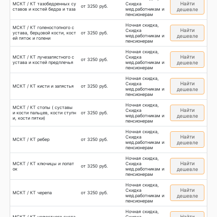
Найти
МСКТ / КТ тазобедренных су
Скидка
от 3250 руб.
ставов и костей бедра и таза
мед.работникам и
дешевле
пенсионерам
Ночная скидка,
МСКТ / КТ голеностопного с
Найти
Скидка
устава, берцовой кости, кост
от 3250 руб.
мед.работникам и
дешевле
ей пяток и голени
пенсионерам
Ночная скидка,
Найти
МСКТ / КТ лучезапястного с
Скидка
от 3250 руб.
устава и костей предплечья
мед.работникам и
дешевле
пенсионерам
Ночная скидка,
Найти
Скидка
МСКТ / КТ кисти и запястья
от 3250 руб.
мед.работникам и
дешевле
пенсионерам
Ночная скидка,
МСКТ / КТ стопы ( суставы
Найти
Скидка
и кости пальцев, кости ступн
от 3250 руб.
мед.работникам и
дешевле
и, кости пятки)
пенсионерам
Ночная скидка,
Найти
Скидка
МСКТ / КТ ребер
от 3250 руб.
мед.работникам и
дешевле
пенсионерам
Ночная скидка,
Найти
МСКТ / КТ ключицы и лопат
Скидка
от 3250 руб.
ок
мед.работникам и
дешевле
пенсионерам
Ночная скидка,
Найти
Скидка
МСКТ / КТ черепа
от 3250 руб.
мед.работникам и
дешевле
пенсионерам
Ночная скидка,
Найти
МСКТ / КТ челюстного суста
Скидка