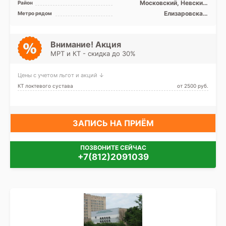
Московский, Невский,
Район
Фрунзенский, Центральный
Елизаровская,
Метро рядом
Ломоносовская,
Международная, Обводный
канал, Площадь Александра
Невского, Дунайская
Внимание! Акция
МРТ и КТ - скидка до 30%
Цены с учетом льгот и акций ↓
КТ локтевого сустава
от 2500 pуб.
ЗАПИСЬ НА ПРИЁМ
ПОЗВОНИТЕ СЕЙЧАС
+7(812)2091039