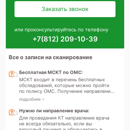
или проконсультируйтесь по телефону
+7(812) 209-10-39
Все о записи на сканирование
Бесплатная МСКТ по ОМС:
МСКТ входит в перечень бесплатных
обследований, которые можно пройти
по полису ОМС. Получение направления
на мультиспиральную компьютерную
подробнее
томографию регулируется Федеральным
законом РФ «Об обязательном
Нужно ли направление врача:
медицинском страховании» №323.
Для проведения КТ направление врача
Кроме того, в России доступно
не всегда обязательно, если вы
прохождение МСКТ по программам
взрослый пациент и обращаетесь в