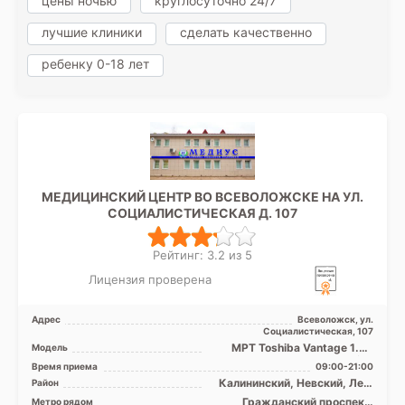
цены ночью
круглосуточно 24/7
лучшие клиники
сделать качественно
ребенку 0-18 лет
МЕДИЦИНСКИЙ ЦЕНТР ВО ВСЕВОЛОЖСКЕ НА УЛ.
СОЦИАЛИСТИЧЕСКАЯ Д. 107
Рейтинг: 3.2 из 5
Лицензия проверена
Адрес
Всеволожск, ул.
Социалистическая, 107
МРТ Toshiba Vantage 1.5T
Модель
закрытого типа, КТ Toshiba
Время приема
09:00-21:00
Alexion 16 срезов
Калининский, Невский, Лен.
Район
область
Гражданский проспект,
Метро рядом