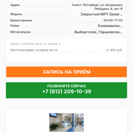
Адрес
Санкт-Петербург, ул. Академика
Лебедева, 6, лит. В
Закрытый МРТ General
Модель
Electric SIGNA 1.5 Тесла, КТ
Время приема
09:00-17:30
General Electric 16 ...
Калининский,
Район
Красногвардейский, Невский
Выборгская, Горьковская,
Метро рядом
Площадь Ленина
Цены с учетом льгот и акций ↓
Рентгенография лучевой кости
от 400 pуб.
ЗАПИСЬ НА ПРИЁМ
ПОЗВОНИТЕ СЕЙЧАС
+7 (812) 209-10-39