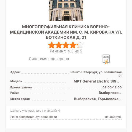
МНОГОПРОФИЛЬНАЯ КЛИНИКА ВОЕННО-
МЕДИЦИНСКОЙ АКАДЕМИИ ИМ. С. М. КИРОВА НА УЛ.
БОТКИНСКАЯ Д. 21
Рейтинг: 4.3 из 5
Лицензия проверена
Адрес
Санкт-Петербург, ул. Боткинская
21
МРТ General Electric SIGNA
Модель
1.5T закрытый тип, КТ
Время приема
09:00-18:00
General Electric 16 с ...
Выборгский,
Район
Красногвардейский,
Выборгская, Горьковская,
Метро рядом
Петроградский,
Площадь Ленина,
Центральный
Чернышевская
Цены с учетом льгот и акций ↓
Рентгенография лучевой кости
от 400 pуб.