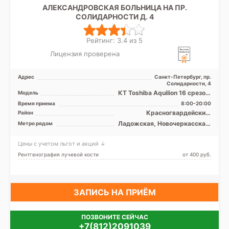
АЛЕКСАНДРОВСКАЯ БОЛЬНИЦА НА ПР.
СОЛИДАРНОСТИ Д. 4
Рейтинг: 3.4 из 5
Лицензия проверена
Адрес
Санкт-Петербург, пр.
Солидарности, 4
КТ Toshiba Aquilion 16 срезов,
Модель
КТ Siemens SOMATOM
Время приема
8:00-20:00
Definition AS 128 ср ...
Красногвардейский,
Район
Невский, Центральный, Лен.
Ладожская, Новочеркасская,
Метро рядом
область
Площадь Александра
Невского, Проспект
Цены с учетом льгот и акций ↓
Большевиков, Улица Дыбенко
Рентгенография лучевой кости
от 400 pуб.
ЗАПИСЬ НА ПРИЁМ
ПОЗВОНИТЕ СЕЙЧАС
+7(812)2091039