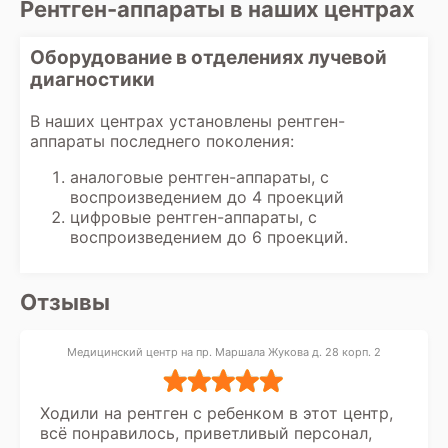
Рентген-аппараты в наших центрах
минимизировать риски воздействия
заключения на руки или через
излучения.
электронную почту, в зависимости от
Оборудование в отделениях лучевой
организации работы клиники.
диагностики
В наших центрах установлены рентген-
аппараты последнего поколения:
аналоговые рентген-аппараты, с
воспроизведением до 4 проекций
цифровые рентген-аппараты, с
воспроизведением до 6 проекций.
Отзывы
Медицинский центр на пр. Маршала Жукова д. 28 корп. 2
Ходили на рентген с ребенком в этот центр,
всё понравилось, приветливый персонал,