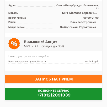
Адрес
Санкт-Петербург, ул. Лахтинская,
12
МРТ Siemens Espree 1.5Т
Модель
закрытый тип, КТ Siemens
Время приема
09:00-21:00
Siemens Definition 40 ...
Василеостровский,
Район
Выборгский, Петроградский,
Выборгская, Горьковская,
Метро рядом
Приморский, Центральный
Крестовский остров, Лесная,
Петроградская, Спортивная,
Чёрная речка, Чкаловская,
Зенит (ранее
Внимание! Акция
Новокрестовская)
МРТ и КТ - скидка до 30%
Цены с учетом льгот и акций ↓
Рентгенография лучевой кости
от 445 pуб.
ЗАПИСЬ НА ПРИЁМ
ПОЗВОНИТЕ СЕЙЧАС
+7(812)2091039