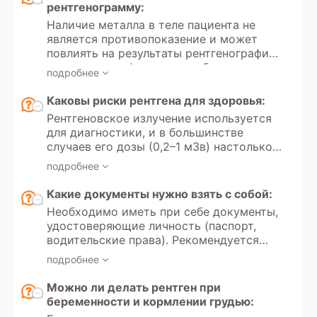
для частных, так и для государственных
рентгенограмму:
медицинских учреждений, поскольку
Наличие металла в теле пациента не
проведение рентгенографии ребенку
является противопоказение и может
связано с лучевой нагрузкой на
повлиять на результаты рентгенографии,
организм.
создавая артефакты на изображении.
подробнее
Металлические предметы (например,
зубные импланты, суставные протезы,
Каковы риски рентгена для здоровья:
брекеты или пирсинг) блокируют или
Рентгеновское излучение используется
искажают рентгеновские лучи, что
для диагностики, и в большинстве
может привести к появлению
случаев его дозы (0,2–1 мЗв) настолько
затененных участков на снимке.
малы, что риски для здоровья
Оператор рентгена обычно учитывает
подробнее
минимальны. Однако частое
наличие металла и делает поправки на
воздействие рентгеновского излучения
Какие документы нужно взять с собой:
возможные артефакты, чтобы получить
может привести к накоплению дозы, что
наиболее точные результаты.
Необходимо иметь при себе документы,
увеличивает вероятность развития рака
удостоверяющие личность (паспорт,
в будущем. Поэтому исследование
водительские права). Рекомендуется
рекомендуется проводить не чаще
иметь направление от врача с указанием
одного раза в 4 месяца.
подробнее
цели обследования и минимальных
требований к протоколу (аналоговая или
Можно ли делать рентген при
цифровая рентгенография, необходимые
беременности и кормлении грудью:
проекции). Для оценки динамики