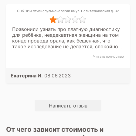
СПб НИИ фтизиопульмонологии на ул. Политехническая д. 32
Позвонили узнать про платную диагностику
для ребёнка, неадекватная женщина на том
конце провода орала, как бешенная, что
такое исследование не делается, спокойно
она не могла объяснить по какой причине, за
Читать полностью
деньги, мы не можем сделать это у них.
Вашим сотрудникам необходимо научиться
вести себя, а уже о профессионализме в
профессии, без воспитания, приходится
Екатерина И.
08.06.2023
усомнится.
Написать отзыв
От чего зависит стоимость и