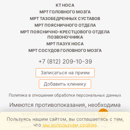
КТ НОСА
МРТ ГОЛОВНОГО МОЗГА
МРТ ТАЗОБЕДРЕННЫХ СУСТАВОВ
МРТ ПОЯСНИЧНОГО ОТДЕЛА
МРТ ПОЯСНИЧНО-КРЕСТЦОВОГО ОТДЕЛА
ПОЗВОНОЧНИКА
МРТ ПАЗУХ НОСА
МРТ СОСУДОВ ГОЛОВНОГО МОЗГА
+7 (812) 209-10-39
Записаться на прием
Добавить клинику
Политика в отношении обработки персональных данных
Имеются противопоказания, необходима
консультация специалиста.
+16
Пользуясь нашим сайтом, вы соглашаетесь с тем,
Указанная информация не является публичной офертой и
что
мы используем cookies
носит справочный характер (ст. 437 ГК РФ).