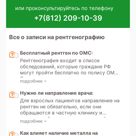
или проконсультируйтесь по телефону
+7(812) 209-10-39
Все о записи на рентгенографию
Бесплатный рентген по ОМС:
Рентгенография входит в список
обследований, которые граждане РФ
могут пройти бесплатно по полису ОМС.
Получение направления на
подробнее
рентгенографию регулируется
Федеральным законом РФ «Об
Нужно ли направление врача:
обязательном медицинском
Для взрослых пациентов направление на
страховании» №323. Кроме того, в
рентген не обязательно, если они
России доступно прохождение
обращаются в частную клинику и
рентгеновских исследований в рамках
проходят обследование на платной
добровольного медицинского
подробнее
основе. Однако для детей до 18 лет
страхования (ДМС).
направление от врача необходимо как
Как влияет наличие металла на