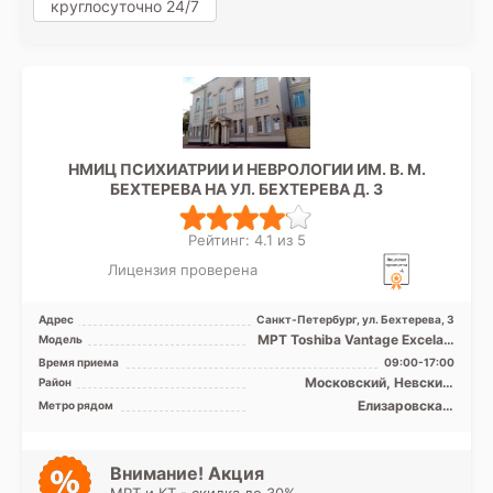
круглосуточно 24/7
НМИЦ ПСИХИАТРИИ И НЕВРОЛОГИИ ИМ. В. М.
БЕХТЕРЕВА НА УЛ. БЕХТЕРЕВА Д. 3
Рейтинг: 4.1 из 5
Лицензия проверена
Адрес
Санкт-Петербург, ул. Бехтерева, 3
МРТ Toshiba Vantage Excelart
Модель
XGV 1.5T закрытый тип, КТ
Время приема
09:00-17:00
Philips BRILLIA ...
Московский, Невский,
Район
Фрунзенский, Центральный
Елизаровская,
Метро рядом
Ломоносовская,
Международная, Обводный
канал, Площадь Александра
Невского, Дунайская
Внимание! Акция
МРТ и КТ - скидка до 30%