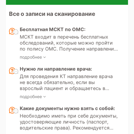
Все о записи на сканирование
Бесплатная МСКТ по ОМС:
МСКТ входит в перечень бесплатных
обследований, которые можно пройти
по полису ОМС. Получение направления
на мультиспиральную компьютерную
подробнее
томографию регулируется Федеральным
законом РФ «Об обязательном
Нужно ли направление врача:
медицинском страховании» №323.
Для проведения КТ направление врача
Кроме того, в России доступно
не всегда обязательно, если вы
прохождение МСКТ по программам
взрослый пациент и обращаетесь в
добровольного медицинского
частную клинику для платного
страхования.
подробнее
обследования. Однако если вы хотите
пройти КТ по полису обязательного
Какие документы нужно взять с собой:
медицинского страхования, то
Необходимо иметь при себе документы,
направление от врача необходимо.
удостоверяющие личность (паспорт,
Направление всегда требуется для
водительские права). Рекомендуется
проведения КТ детям до 18 лет, как в
иметь направление врача с указанием