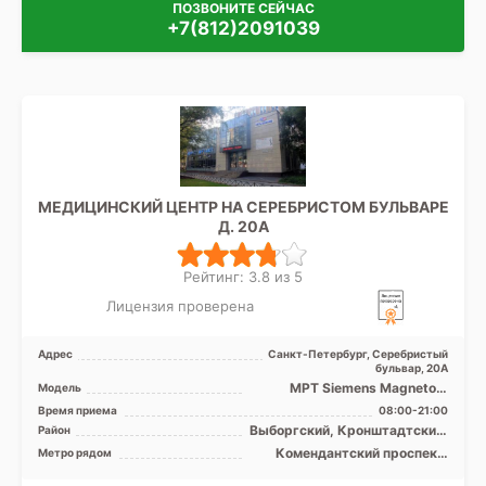
ПОЗВОНИТЕ СЕЙЧАС
+7(812)2091039
МЕДИЦИНСКИЙ ЦЕНТР НА СЕРЕБРИСТОМ БУЛЬВАРЕ
Д. 20А
Рейтинг: 3.8 из 5
Лицензия проверена
Адрес
Санкт-Петербург, Серебристый
бульвар, 20А
МРТ Siemens Magnetom
Модель
Espree 1.5T закрытый тип, КТ
Время приема
08:00-21:00
Siemens Somatom Emot ...
Выборгский, Кронштадтский,
Район
Курортный, Приморский,
Комендантский проспект,
Метро рядом
Лен. область
Озерки, Пионерская,
Площадь Мужества,