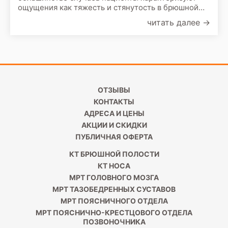
ощущения как тяжесть и стянутость в брюшной
полости. Среди причин, провоцирующих вздутие,
читать далее
→
отмечают слишком быстрое потребление пищи,
пристрастие к газированным напиткам,
индивидуальную непереносимость продуктов, а
также заболевания органов пищеварения.
ОТЗЫВЫ
КОНТАКТЫ
АДРЕСА И ЦЕНЫ
АКЦИИ И СКИДКИ
ПУБЛИЧНАЯ ОФЕРТА
КТ БРЮШНОЙ ПОЛОСТИ
КТ НОСА
МРТ ГОЛОВНОГО МОЗГА
МРТ ТАЗОБЕДРЕННЫХ СУСТАВОВ
МРТ ПОЯСНИЧНОГО ОТДЕЛА
МРТ ПОЯСНИЧНО-КРЕСТЦОВОГО ОТДЕЛА
ПОЗВОНОЧНИКА