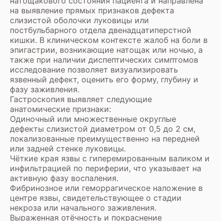
натощакового состояния пациента и направлена
на выявление прямых признаков дефекта
слизистой оболочки луковицы или
постбульбарного отдела двенадцатиперстной
кишки. В клиническом контексте жалоб на боли в
эпигастрии, возникающие натощак или ночью, а
также при наличии диспептических симптомов
исследование позволяет визуализировать
язвенный дефект, оценить его форму, глубину и
фазу заживления.
Гастроскопия выявляет следующие
анатомические признаки:
Одиночный или множественные округлые
дефекты слизистой диаметром от 0,5 до 2 см,
локализованные преимущественно на передней
или задней стенке луковицы.
Чёткие края язвы с гиперемированным валиком и
инфильтрацией по периферии, что указывает на
активную фазу воспаления.
Фибринозное или геморрагическое наложение в
центре язвы, свидетельствующее о стадии
некроза или начального заживления.
Выраженная отёчность и покраснение