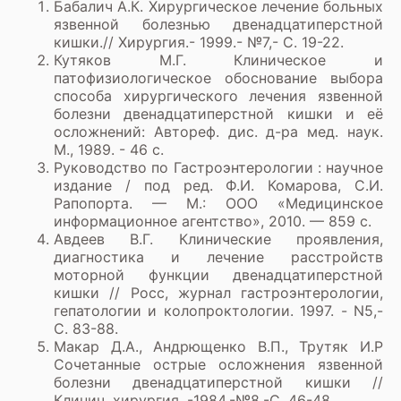
Бабалич А.К. Хирургическое лечение больных
язвенной болезнью двенадцатиперстной
кишки.// Хирургия.- 1999.- №7,- С. 19-22.
Кутяков М.Г. Клиническое и
патофизиологическое обоснование выбора
способа хирургического лечения язвенной
болезни двенадцатиперстной кишки и её
осложнений: Автореф. дис. д-ра мед. наук.
М., 1989. - 46 с.
Руководство по Гастроэнтерологии : научное
издание / под ред. Ф.И. Комарова, С.И.
Рапопорта. — М.: ООО «Медицинское
информационное агентство», 2010. — 859 с.
Авдеев В.Г. Клинические проявления,
диагностика и лечение расстройств
моторной функции двенадцатиперстной
кишки // Росс, журнал гастроэнтерологии,
гепатологии и колопроктологии. 1997. - N5,-
С. 83-88.
Макар Д.А., Андрющенко В.П., Трутяк И.Р
Сочетанные острые осложнения язвенной
болезни двенадцатиперстной кишки //
Клинич. хирургия. -1984.-№8.-С. 46-48.