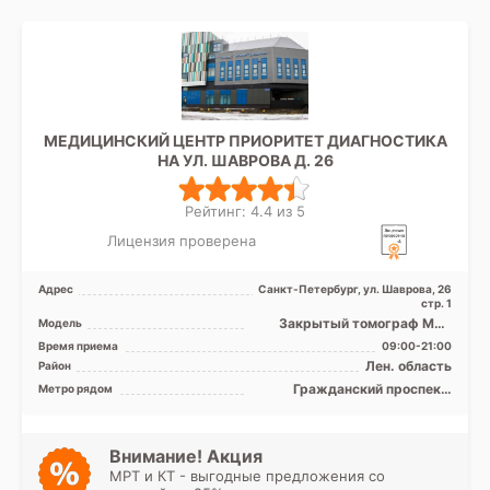
МЕДИЦИНСКИЙ ЦЕНТР ПРИОРИТЕТ ДИАГНОСТИКА
НА УЛ. ШАВРОВА Д. 26
Рейтинг: 4.4 из 5
Лицензия проверена
Адрес
Санкт-Петербург, ул. Шаврова, 26
стр. 1
Закрытый томограф МРТ
Модель
Vantage Elan 1,5 Тесла, КТ
Время приема
09:00-21:00
Aquilion Lightning TS ...
Лен. область
Район
Гражданский проспект,
Метро рядом
Комендантский проспект,
Озерки, Парнас, Пионерская,
Проспект Просвещения,
Старая Деревня, Удельная,
Внимание! Акция
Зенит (ранее
МРТ и КТ - выгодные предложения со
Новокрестовская)