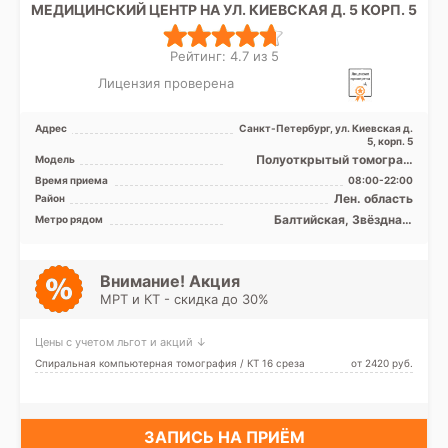
МЕДИЦИНСКИЙ ЦЕНТР НА УЛ. КИЕВСКАЯ Д. 5 КОРП. 5
Рейтинг: 4.7 из 5
Лицензия проверена
Адрес
Санкт-Петербург, ул. Киевская д.
5, корп. 5
Полуоткрытый томограф
Модель
МРТ SIGNA Voyager 1.5 Тесла,
Время приема
08:00-22:00
КТ Revolution EVO 1 ...
Лен. область
Район
Балтийская, Звёздная,
Метро рядом
Кировский завод, Ленинский
проспект, Московская,
Московские ворота,
Обводный канал, Парк
Внимание! Акция
Победы, Технологический
МРТ и КТ - скидка до 30%
институт, Фрунзенская,
Электросила, Шушары,
Заставская
Цены с учетом льгот и акций ↓
Спиральная компьютерная томография / КТ 16 среза
от 2420 pуб.
ЗАПИСЬ НА ПРИЁМ