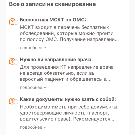
Все о записи на сканирование
Бесплатная МСКТ по ОМС:
МСКТ входит в перечень бесплатных
обследований, которые можно пройти
по полису ОМС. Получение направления
на мультиспиральную компьютерную
подробнее
томографию регулируется Федеральным
законом РФ «Об обязательном
Нужно ли направление врача:
медицинском страховании» №323.
Для проведения КТ направление врача
Кроме того, в России доступно
не всегда обязательно, если вы
прохождение МСКТ по программам
взрослый пациент и обращаетесь в
добровольного медицинского
частную клинику для платного
страхования.
подробнее
обследования. Однако если вы хотите
пройти КТ по полису обязательного
Какие документы нужно взять с собой:
медицинского страхования, то
Необходимо иметь при себе документы,
направление от врача необходимо.
удостоверяющие личность (паспорт,
Направление всегда требуется для
водительские права). Рекомендуется
проведения КТ детям до 18 лет, как в
иметь направление врача с указанием
государственных медицинских
подробнее
цели обследования и минимальных
учреждениях, так и в частных клиниках.