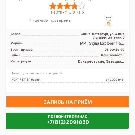
Рейтинг: 3.8 из 5
Лицензия проверена
Адрес
Санкт-Петербург, ул. Олеко
Дундича, 36, корп. 2
МРТ Signa Explorer 1.5 Т
Модель
закрытого типа, КТ Toshiba
Время приема
08:00-20:00
Activion 16 срезов
Лен. область
Район
Бухарестская, Звёздная,
Метро рядом
Купчино, Ленинский
проспект, Международная,
Цены с учетом льгот и акций ↓
Московская, Обухово, Парк
Победы, Проспект Славы,
МСКТ / КТ 64 среза
от 2000 pуб.
Дунайская, Шушары
ЗАПИСЬ НА ПРИЁМ
ПОЗВОНИТЕ СЕЙЧАС
+7(812)2091039