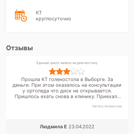
КТ
круглосуточно
Отзывы
Единый центр записи на диагностику
Прошла КТ голеностопа в Выборге. За
деньги. При этом оказалось на консультации
у ортопеда что диск не открывается.
Пришлось ехать снова в клинику. Приехала
второй раз на приём к врачу, открыл диск и
Читать полностью
с его слов - одна рябь. Очень низкое
качество диагностики. Отправил в Питер в
центр Балтмед в Озерках. Сказал, что им
можно доверять.
Людмила Е
23.04.2022