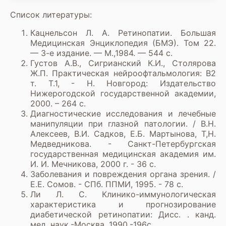
Список литературы:
Кацнельсон Л. А. Ретинопатии. Большая
Медицинская Энциклопедия (БМЭ). Том 22.
— 3-е издание. — М.,1984. — 544 с.
Густов А.В., Сигрианский К.И., Столярова
Ж.П. Практическая нейроофтальмология: В2
т. Т.1, - Н. Новгород: Издательство
Нижерогодской государственной академии,
2000. – 264 с.
Диагностические исследования и лечебные
манипуляции при глазной патологии. / В.Н.
Алексеев, В.И. Садков, Е.Б. Мартынова, Т,Н.
Медведникова. - Санкт-Петербургская
государственная медицинская академия им.
И. И. Мечникова, 2000 г. - 36 c.
Заболевания и повреждения органа зрения. /
Е.Е. Сомов. - СПб. ППМИ, 1995. - 78 c.
Ли Л. С. Клинико-иммунологическая
характеристика и прогнозирование
диабетической ретинопатии: Дисс. . канд.
мед. наук.-Москва, 1990.-196с.