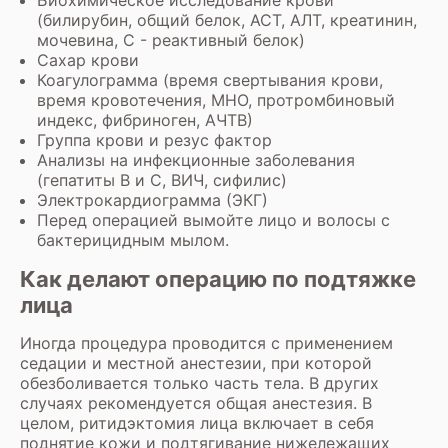
Биохимическое исследование крови
(билирубин, общий белок, АСТ, АЛТ, креатинин,
мочевина, С - реактивный белок)
Сахар крови
Коагулограмма (время свертывания крови,
время кровотечения, МНО, протромбиновый
индекс, фибриноген, АЧТВ)
Группа крови и резус фактор
Анализы на инфекционные заболевания
(гепатиты В и С, ВИЧ, сифилис)
Электрокардиограмма (ЭКГ)
Перед операцией вымойте лицо и волосы с
бактерицидным мылом.
Как делают операцию по подтяжке
лица
Иногда процедура проводится с применением
седации и местной анестезии, при которой
обезболивается только часть тела. В других
случаях рекомендуется общая анестезия. В
целом, ритидэктомия лица включает в себя
поднятие кожи и подтягивание нижележащих