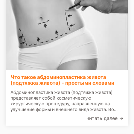
Что такое абдоминопластика живота
(подтяжка живота) - простыми словами
Абдоминопластика живота (подтяжка живота)
представляет собой косметическую
хирургическую процедуру, направленную на
улучшение формы и внешнего вида живота. Во
время подтяжки живота удаляются излишки кожи
читать далее
→
и жира. Соединительная ткань в брюшной полости
(фасция) обычно также подтягивается швами.
Затем оставшаяся кожа подтягивается, чтобы