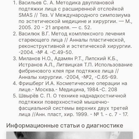
Васильев С. А. Методика двуплановой
подтяжки лица с расширенной отслойкой
SMAS // Тез. V Международного симпозиума
по эстетической медицине и хирургии. — М.,
2005. 20 - 21 апреля. — с. 52.
Василюк В.Г. Метод комплексного лечения
стареющего лица // Анналы пластической,
реконструктивной и эстетической хирургии.
-2004. -№ 4. -С.49-50.
Миланов Н.О., Адамян Р.Т., Липский К.Б.,
Истранов А.Л., Литвицкая Т.П. Использование
фибринового клея при подтяжке лица //
Анналы хирургии. -2004, -№2, -С.65-69.
Фришберг И.А. Косметические операции на
лице.- Москва.- Медицина, 1984.-С. 208
Швырёв С. П. О технике наднадкостничной
подтяжки поверхностной мышечно-
фасциальной системы верхних двух третей
лица //Анн. пласт, хир. 1999. - № 1. - с. 7 - 17.
Информационные статьи о диагностике