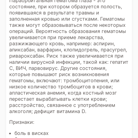
Параорбитальная гематома глаза - это
состояние, при котором образуется полость,
появившаяся в результате травмы и
заполненная кровью или сгустками. Гематомы
также могут образовываться после некоторых
операций. Вероятность образования гематомы
увеличивается при приеме лекарства,
разжижающего кровь, например: аспирин,
апиксабан, варфарин, клопидогрель, прасугрел,
ривароксабан. Риск также увеличивается при
наличии вирусной инфекции, такой как: гепатит
С, ВИЧ, парвовирус. Другие состояния,
которые повышают риск возникновения
гематомы, включают: тромбоцитопения, или
низкое количество тромбоцитов в крови;
апластическая анемия, когда костный мозг
перестает вырабатывать клетки крови;
расстройство, связанное с употреблением
алкоголя; дефицит витамина D.
Признаки:
боль в висках