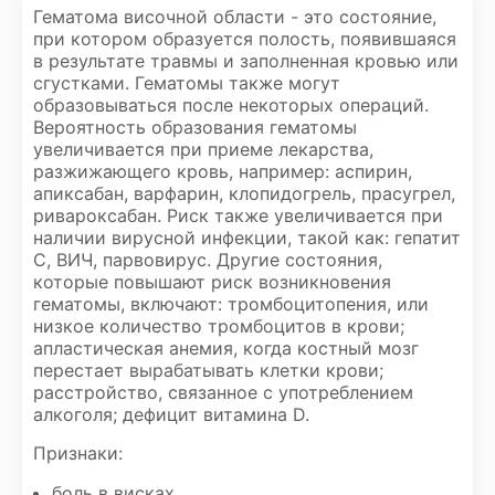
Гематома височной области - это состояние,
при котором образуется полость, появившаяся
в результате травмы и заполненная кровью или
сгустками. Гематомы также могут
образовываться после некоторых операций.
Вероятность образования гематомы
увеличивается при приеме лекарства,
разжижающего кровь, например: аспирин,
апиксабан, варфарин, клопидогрель, прасугрел,
ривароксабан. Риск также увеличивается при
наличии вирусной инфекции, такой как: гепатит
С, ВИЧ, парвовирус. Другие состояния,
которые повышают риск возникновения
гематомы, включают: тромбоцитопения, или
низкое количество тромбоцитов в крови;
апластическая анемия, когда костный мозг
перестает вырабатывать клетки крови;
расстройство, связанное с употреблением
алкоголя; дефицит витамина D.
Признаки:
боль в висках