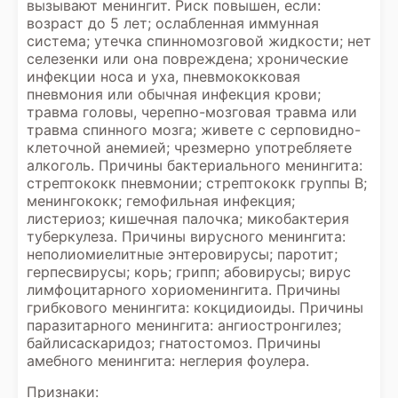
вызывают менингит. Риск повышен, если:
возраст до 5 лет; ослабленная иммунная
система; утечка спинномозговой жидкости; нет
селезенки или она повреждена; хронические
инфекции носа и уха, пневмококковая
пневмония или обычная инфекция крови;
травма головы, черепно-мозговая травма или
травма спинного мозга; живете с серповидно-
клеточной анемией; чрезмерно употребляете
алкоголь. Причины бактериального менингита:
стрептококк пневмонии; стрептококк группы В;
менингококк; гемофильная инфекция;
листериоз; кишечная палочка; микобактерия
туберкулеза. Причины вирусного менингита:
неполиомиелитные энтеровирусы; паротит;
герпесвирусы; корь; грипп; абовирусы; вирус
лимфоцитарного хориоменингита. Причины
грибкового менингита: кокцидиоиды. Причины
паразитарного менингита: ангиостронгилез;
байлисаскаридоз; гнатостомоз. Причины
амебного менингита: неглерия фоулера.
Признаки: