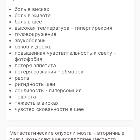
боль в висках
боль в животе
боль в шее
высокая температура - гиперпирексия
головокружение
звукобоязнь
озноб и дрожь
повышенная чувствительность к свету -
фотофобия
потеря аппетита
потеря сознания - обморок
рвота
ригидность шеи
сонливость - гиперсомния
тошнота
тяжесть в висках
чувство скованности в шее
Метастатические опухоли мозга – вторичные
очаги, возникающие вследствие местного