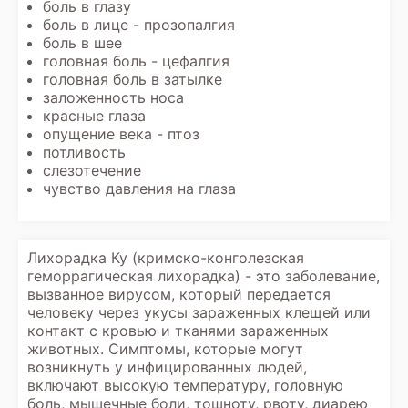
боль в глазу
боль в лице - прозопалгия
боль в шее
головная боль - цефалгия
головная боль в затылке
заложенность носа
красные глаза
опущение века - птоз
потливость
слезотечение
чувство давления на глаза
Лихорадка Ку (кримско-конголезская
геморрагическая лихорадка) - это заболевание,
вызванное вирусом, который передается
человеку через укусы зараженных клещей или
контакт с кровью и тканями зараженных
животных. Симптомы, которые могут
возникнуть у инфицированных людей,
включают высокую температуру, головную
боль, мышечные боли, тошноту, рвоту, диарею