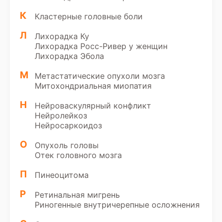
К
Кластерные головные боли
Л
Лихорадка Ку
Лихорадка Росс-Ривер у женщин
Лихорадка Эбола
М
Метастатические опухоли мозга
Митохондриальная миопатия
Н
Нейроваскулярный конфликт
Нейролейкоз
Нейросаркоидоз
О
Опухоль головы
Отек головного мозга
П
Пинеоцитома
Р
Ретинальная мигрень
Риногенные внутричерепные осложнения