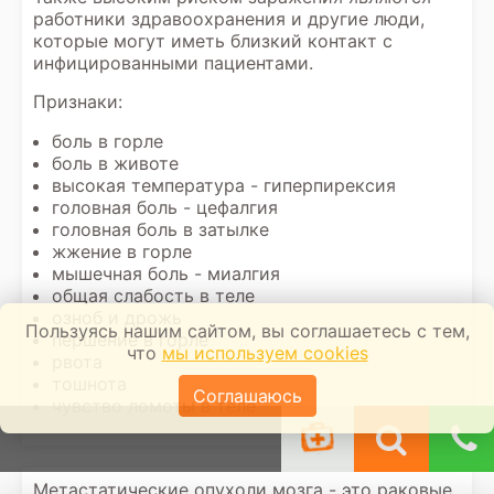
работники здравоохранения и другие люди,
которые могут иметь близкий контакт с
инфицированными пациентами.
Признаки:
боль в горле
боль в животе
высокая температура - гиперпирексия
головная боль - цефалгия
головная боль в затылке
жжение в горле
мышечная боль - миалгия
общая слабость в теле
озноб и дрожь
Пользуясь нашим сайтом, вы соглашаетесь с тем,
першение в горле
что
мы используем cookies
рвота
тошнота
Соглашаюсь
чувство ломоты в теле
Метастатические опухоли мозга - это раковые