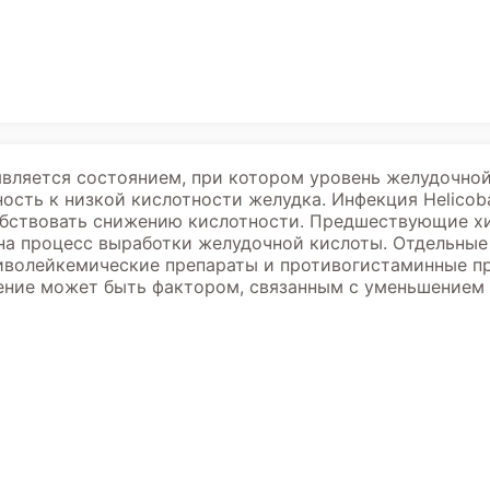
является состоянием, при котором уровень желудочно
сть к низкой кислотности желудка. Инфекция Helicobac
обствовать снижению кислотности. Предшествующие х
на процесс выработки желудочной кислоты. Отдельные
иволейкемические препараты и противогистаминные пр
ение может быть фактором, связанным с уменьшением