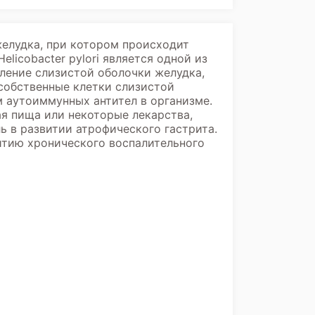
желудка, при котором происходит
icobacter pylori является одной из
аление слизистой оболочки желудка,
собственные клетки слизистой
м аутоиммунных антител в организме.
ая пища или некоторые лекарства,
 в развитии атрофического гастрита.
итию хронического воспалительного