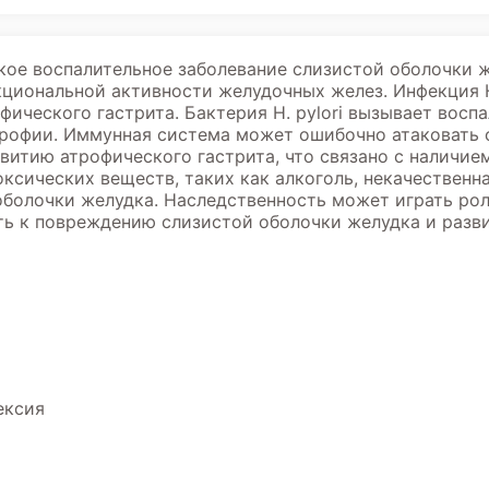
кое воспалительное заболевание слизистой оболочки 
циональной активности желудочных желез. Инфекция Hel
ического гастрита. Бактерия H. pylori вызывает восп
трофии. Иммунная система может ошибочно атаковать 
звитию атрофического гастрита, что связано с наличие
ксических веществ, таких как алкоголь, некачественн
болочки желудка. Наследственность может играть роль
ть к повреждению слизистой оболочки желудка и разв
ексия