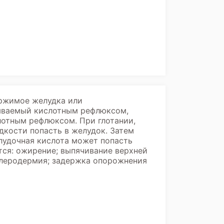
ержимое желудка или
зываемый кислотным рефлюксом,
отным рефлюксом. При глотании,
дкости попасть в желудок. Затем
елудочная кислота может попасть
тся: ожирение; выпячивание верхней
склеродермия; задержка опорожнения