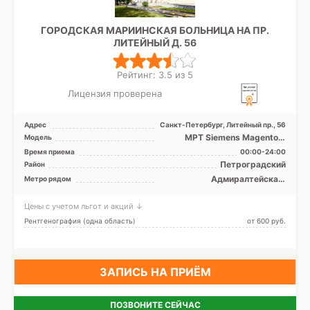
ГОРОДСКАЯ МАРИИНСКАЯ БОЛЬНИЦА НА ПР.
ЛИТЕЙНЫЙ Д. 56
Рейтинг: 3.5 из 5
Лицензия проверена
Адрес
Санкт-Петербург, Литейный пр., 56
МРТ Siemens Magentom
Модель
Avanto 1,5Т закрытый тип,
Время приема
00:00-24:00
МРТ Philips Ingenia 3Т ...
Петроградский
Район
Адмиралтейская,
Метро рядом
Василеостровская,
Владимирская, Гостиный
Цены с учетом льгот и акций ↓
двор, Достоевская,
Маяковская, Невский
Рентгенография (одна область)
от 600 pуб.
проспект, Площадь
Александра Невского,
Площадь Восстания,
Площадь Ленина,
Спортивная, Чернышевская
ЗАПИСЬ НА ПРИЁМ
ПОЗВОНИТЕ СЕЙЧАС