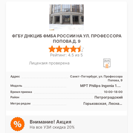
ФГБУ ДНКЦИБ ФМБА РОССИИ НА УЛ. ПРОФЕССОРА
ПОПОВА Д. 9
Рейтинг: 4.5 из 5
Лицензия проверена
Адрес
Санкт-Петербург, ул. Профессора
Попова, 9
МРТ Philips Ingenia 1.5Т
Модель
закрытый тип, КТ Philips
Время приема
10:00-18:00
Ingenuity 128 срезов
Петроградский
Район
Горьковская, Лесная,
Метро рядом
Петроградская, Спортивная,
Чёрная речка, Чкаловская,
Зенит (ранее
Новокрестовская)
Внимание! Акция
На все УЗИ скидка 20%