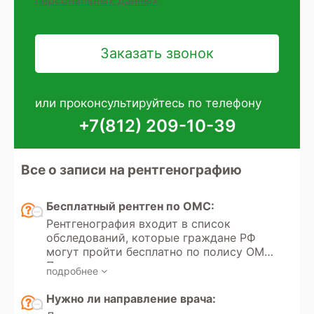
или проконсультируйтесь по телефону
+7(812) 209-10-39
Все о записи на рентгенографию
Бесплатный рентген по ОМС:
Рентгенография входит в список
обследований, которые граждане РФ
могут пройти бесплатно по полису ОМС.
Получение направления на
подробнее
рентгенографию регулируется
Федеральным законом РФ «Об
Нужно ли направление врача:
обязательном медицинском