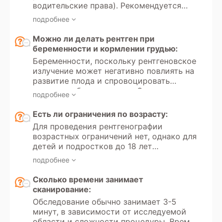
водительские права). Рекомендуется
рекомендуется проводить не чаще
иметь направление от врача с указанием
одного раза в 4 месяца.
подробнее
цели обследования и минимальных
требований к протоколу (аналоговая или
Можно ли делать рентген при
цифровая рентгенография, необходимые
беременности и кормлении грудью:
проекции). Для оценки динамики
Беременности, поскольку рентгеновское
состояния следует принести результаты
излучение может негативно повлиять на
предыдущих обследований.
развитие плода и спровоцировать
замершую беременность. Однако в
подробнее
случае крайней необходимости и
отсутствия альтернативных методов
Есть ли ограничения по возрасту:
диагностики рентген может быть
Для проведения рентгенографии
проведен, но только при условии, что
возрастных ограничений нет, однако для
потенциальная польза для матери
детей и подростков до 18 лет
превышает риски для ребенка. В таких
существуют дополнительные меры
случаях применяются минимальные
подробнее
предосторожности. Рентген детям
дозы излучения и дополнительные меры
проводится только по показаниям и с
Сколько времени занимает
защиты. При кормлении грудью
соблюдением минимальных доз
сканирование:
рентгенография безопасна, поскольку
излучения. Если это возможно, для
излучение не оказывает влияния на
Обследование обычно занимает 3-5
детей рекомендуется использовать
молоко. Однако после обследования
минут, в зависимости от исследуемой
альтернативные методы диагностики,
рекомендуется подождать несколько
области и сложности процедуры. Время