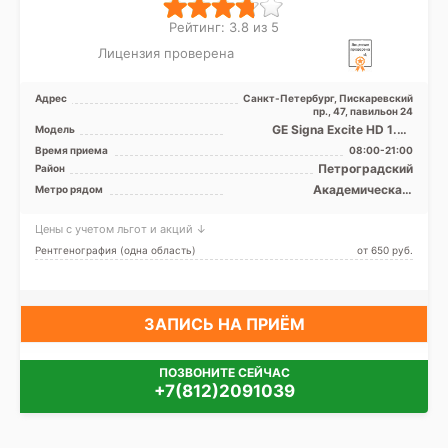
Рейтинг: 3.8 из 5
Лицензия проверена
Адрес
Санкт-Петербург, Пискаревский
пр., 47, павильон 24
GE Signa Excite HD 1.5Т
Модель
закрытый тип, КТ Toshiba
Время приема
08:00-21:00
Aguilion 64 среза, КТ ...
Петроградский
Район
Академическая,
Метро рядом
Гражданский проспект,
Девяткино, Лесная, Парнас,
Цены с учетом льгот и акций ↓
Петроградская, Площадь
Ленина, Площадь Мужества,
Рентгенография (одна область)
от 650 pуб.
Политехническая, Проспект
Просвещения
ЗАПИСЬ НА ПРИЁМ
ПОЗВОНИТЕ СЕЙЧАС
+7(812)2091039