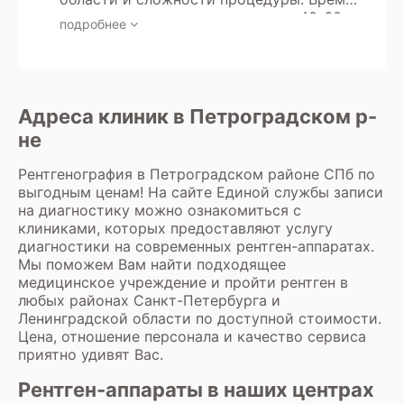
такие как УЗИ или МРТ, если они
часов перед кормлением, если
сканирования увеличивается до 40-60
являются более безопасными. Для
подробнее
использовался контраст, содержащий
минут, если используется протокол
пожилых людей рентген также
йод, чтобы минимизировать возможные
рентген с контрастированием.
проводится по показаниям, но с учетом
риски.
Результаты исследования обычно готовы
состояния здоровья и наличия
через 20-30 минут. Их можно получить в
сопутствующих заболеваний, чтобы
виде распечатанных снимков и
Адреса клиник в Петроградском р-
минимизировать риски воздействия
заключения на руки или через
излучения.
не
электронную почту, в зависимости от
организации работы клиники.
Рентгенография
в Петроградском районе СПб по
выгодным ценам! На сайте Единой службы записи
на диагностику можно ознакомиться с
клиниками, которых предоставляют услугу
диагностики на современных рентген-аппаратах.
Мы поможем Вам найти подходящее
медицинское учреждение и пройти рентген в
любых районах Санкт-Петербурга и
Ленинградской области по доступной стоимости.
Цена, отношение персонала и качество сервиса
приятно удивят Вас.
Рентген-аппараты в наших центрах