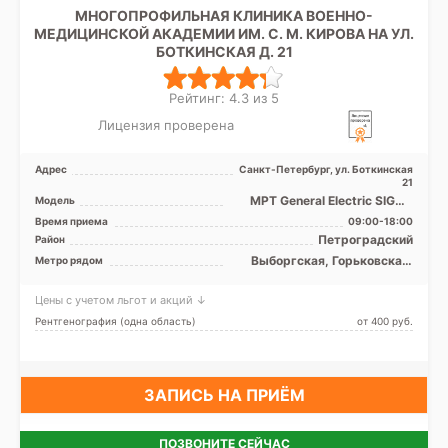
МНОГОПРОФИЛЬНАЯ КЛИНИКА ВОЕННО-
МЕДИЦИНСКОЙ АКАДЕМИИ ИМ. С. М. КИРОВА НА УЛ.
БОТКИНСКАЯ Д. 21
Рейтинг: 4.3 из 5
Лицензия проверена
Адрес
Санкт-Петербург, ул. Боткинская
21
МРТ General Electric SIGNA
Модель
1.5T закрытый тип, КТ
Время приема
09:00-18:00
General Electric 16 с ...
Петроградский
Район
Выборгская, Горьковская,
Метро рядом
Площадь Ленина,
Чернышевская
Цены с учетом льгот и акций ↓
Рентгенография (одна область)
от 400 pуб.
ЗАПИСЬ НА ПРИЁМ
ПОЗВОНИТЕ СЕЙЧАС