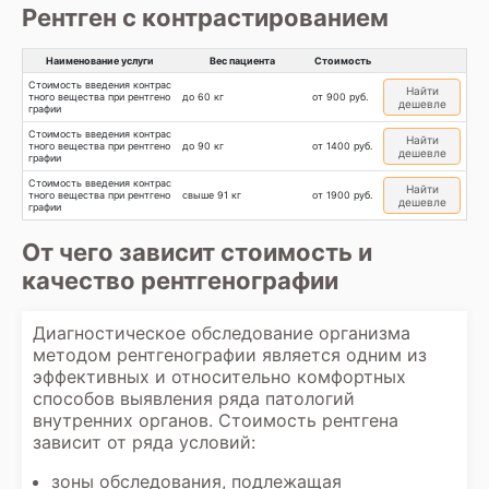
Рентген с контрастированием
Наименование услуги
Вес пациента
Стоимость
Стоимость введения контрас
Найти
тного вещества при рентгено
до 60 кг
от 900 руб.
дешевле
графии
Стоимость введения контрас
Найти
тного вещества при рентгено
до 90 кг
от 1400 руб.
дешевле
графии
Стоимость введения контрас
Найти
тного вещества при рентгено
свыше 91 кг
от 1900 руб.
дешевле
графии
От чего зависит стоимость и
качество рентгенографии
Диагностическое обследование организма
методом рентгенографии является одним из
эффективных и относительно комфортных
способов выявления ряда патологий
внутренних органов. Стоимость рентгена
зависит от ряда условий:
зоны обследования, подлежащая