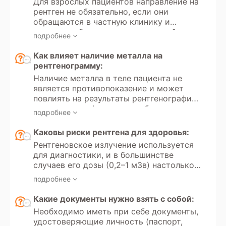
Для взрослых пациентов направление на
страховании» №323. Кроме того, в
рентген не обязательно, если они
России доступно прохождение
обращаются в частную клинику и
рентгеновских исследований в рамках
проходят обследование на платной
добровольного медицинского
подробнее
основе. Однако для детей до 18 лет
страхования (ДМС).
направление от врача необходимо как
Как влияет наличие металла на
для частных, так и для государственных
рентгенограмму:
медицинских учреждений, поскольку
Наличие металла в теле пациента не
проведение рентгенографии ребенку
является противопоказение и может
связано с лучевой нагрузкой на
повлиять на результаты рентгенографии,
организм.
создавая артефакты на изображении.
подробнее
Металлические предметы (например,
зубные импланты, суставные протезы,
Каковы риски рентгена для здоровья:
брекеты или пирсинг) блокируют или
Рентгеновское излучение используется
искажают рентгеновские лучи, что
для диагностики, и в большинстве
может привести к появлению
случаев его дозы (0,2–1 мЗв) настолько
затененных участков на снимке.
малы, что риски для здоровья
Оператор рентгена обычно учитывает
подробнее
минимальны. Однако частое
наличие металла и делает поправки на
воздействие рентгеновского излучения
Какие документы нужно взять с собой:
возможные артефакты, чтобы получить
может привести к накоплению дозы, что
наиболее точные результаты.
Необходимо иметь при себе документы,
увеличивает вероятность развития рака
удостоверяющие личность (паспорт,
в будущем. Поэтому исследование