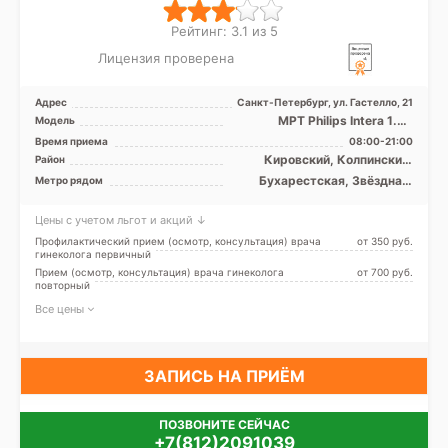
Рейтинг: 3.1 из 5
Лицензия проверена
Адрес
Санкт-Петербург, ул. Гастелло, 21
МРТ Philips Intera 1.5T
Модель
закрытый тип, УЗИ
Время приема
08:00-21:00
Кировский, Колпинский,
Район
Московский, Невский,
Бухарестская, Звёздная,
Метро рядом
Пушкинский, Фрунзенский,
Ленинский проспект,
Лен. область
Международная,
Цены с учетом льгот и акций ↓
Московская, Московские
ворота, Парк Победы,
Профилактический прием (осмотр, консультация) врача
от 350 pуб.
Фрунзенская, Электросила,
гинеколога первичный
Проспект Славы, Дунайская,
Прием (осмотр, консультация) врача гинеколога
от 700 pуб.
Шушары
повторный
Все цены
ЗАПИСЬ НА ПРИЁМ
ПОЗВОНИТЕ СЕЙЧАС
+7(812)2091039