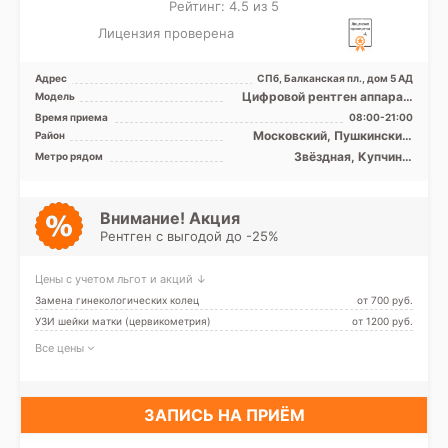
Рейтинг: 4.5 из 5
Лицензия проверена
Адрес
СПб, Балканская пл., дом 5 АД
Цифровой рентген аппарат,
Модель
УЗИ аппарат
Время приема
08:00-21:00
Московский, Пушкинский,
Район
Фрунзенский, Лен. область
Звёздная, Купчино,
Метро рядом
Московская, Фрунзенская,
Дунайская
Внимание! Акция
Рентген с выгодой до -25%
Цены с учетом льгот и акций ↓
Замена гинекологических колец
от 700 pуб.
УЗИ шейки матки (цервикометрия)
от 1200 pуб.
Все цены
ЗАПИСЬ НА ПРИЁМ