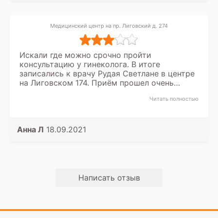
Медицинский центр на пр. Лиговский д. 274
Искали где можно срочно пройти
консультацию у гинеколога. В итоге
записались к врачу Рудая Светлане в центре
на Лиговском 174. Приём прошел очень
быстро. Вроде и все спросили, что
Читать полностью
требовалось, но осталось какое-то чувство
недосказанности. Все как-то на бегу.
Двоякое впечатление.
Анна Л
18.09.2021
Написать отзыв