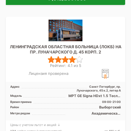
ЛЕНИНГРАДСКАЯ ОБЛАСТНАЯ БОЛЬНИЦА (ЛОКБ) НА
ПР. ЛУНАЧАРСКОГО Д. 45 КОРП. 2
Рейтинг: 4.1 из 5
Лицензия проверена
Адрес
Санкт Петербург, пр.
Луначарского, 45 к.2, литер А
МРТ GE Signa HDxt 1.5 Tесла,
Модель
МРТ GE Optima MR 360 1.5
Время приема
09:00-21:00
Tесла, KT GE Opt ...
Выборгский
Район
Академическая,
Метро рядом
Гражданский проспект,
Озерки, Площадь Мужества,
Цены с учетом льгот и акций ↓
Проспект Просвещения
УЗИ шейки матки (цервикометрия)
от 480 pуб.