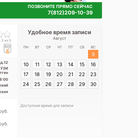
ПОЗВОНИТЕ ПРЯМО СЕЙЧАС
7(812)209-10-39
Удобное время записи
Удобное 
Август
Городской пр
.3 из 5
диспансер н
ПН
ВТ
СР
ЧТ
ПТ
СБ
ВС
9
Адрес:
Санкт-П
 д.12
10
11
12
13
14
15
16
Звездная д.12
, УЗИ
тген
17
18
19
20
21
22
23
8:00
24
25
26
27
28
29
30
ский
ская
Доступное время для записи
pуб.
Я согласе
своих перс
pуб.