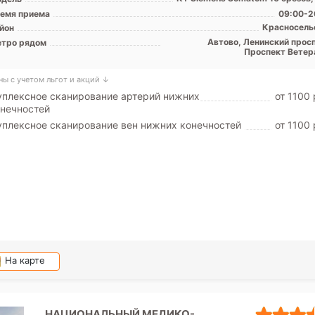
емя приема
09:00-2
Красносель
йон
Автово, Ленинский просп
тро рядом
Проспект Ветер
ны с учетом льгот и акций ↓
плексное сканирование артерий нижних
от 1100 
нечностей
плексное сканирование вен нижних конечностей
от 1100 
На карте
НАЦИОНАЛЬНЫЙ МЕДИКО-