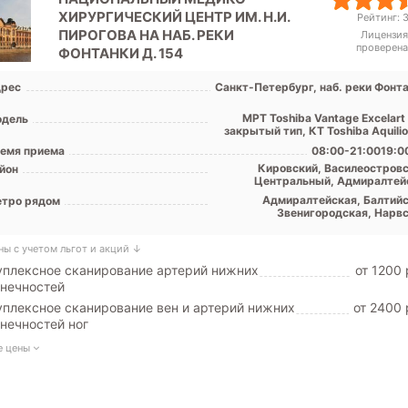
ХИРУРГИЧЕСКИЙ ЦЕНТР ИМ. Н.И.
Рейтинг: 3
ПИРОГОВА НА НАБ. РЕКИ
Лицензия
проверена
ФОНТАНКИ Д. 154
рес
Санкт-Петербург, наб. реки Фонта
МРТ Toshiba Vantage Excelart
дель
закрытый тип, КТ Toshiba Aquili
емя приема
08:00-21:0019:0
Кировский, Василеостровс
йон
Центральный, Адмиралтей
Адмиралтейская, Балтийс
тро рядом
Звенигородская, Нарвс
Пушкинская, Садовая, Се
площадь, Спасская, Технологиче
ны с учетом льгот и акций ↓
инст
плексное сканирование артерий нижних
от 1200 
нечностей
плексное сканирование вен и артерий нижних
от 2400 
нечностей ног
е цены