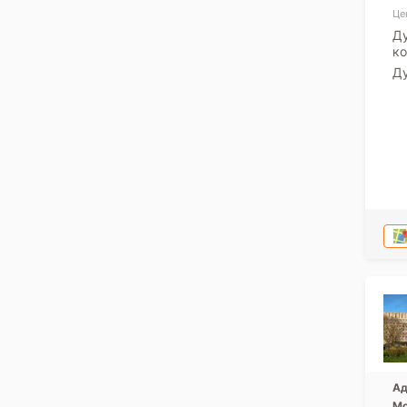
Це
Ду
ко
Ду
Ад
Мо