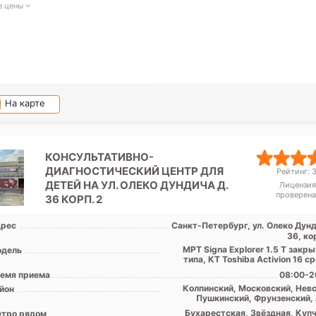
е цены
На карте
КОНСУЛЬТАТИВНО-
ДИАГНОСТИЧЕСКИЙ ЦЕНТР ДЛЯ
Рейтинг: 3
ДЕТЕЙ НА УЛ. ОЛЕКО ДУНДИЧА Д.
Лицензия
проверена
36 КОРП. 2
рес
Санкт-Петербург, ул. Олеко Дунд
36, ко
МРТ Signa Explorer 1.5 Т закр
дель
типа, КТ Toshiba Activion 16 с
емя приема
08:00-2
Колпинский, Московский, Невс
йон
Пушкинский, Фрунзенский, 
обл
Бухарестская, Звёздная, Купч
тро рядом