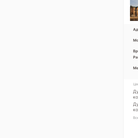
Ад
Мо
Вр
Ра
Ме
Це
Ду
ко
Ду
ко
Вс