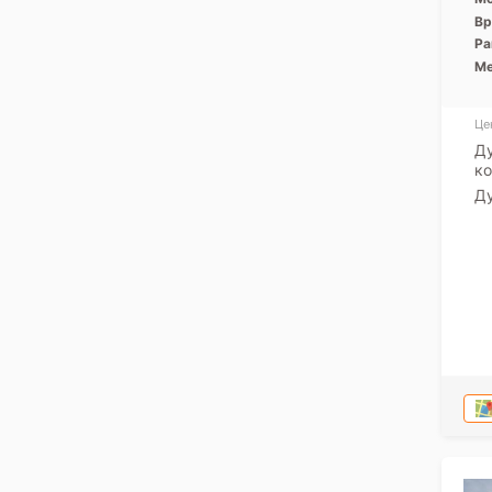
Вр
Ра
Ме
Це
Ду
ко
Ду