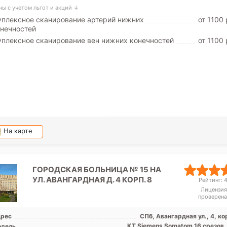
ны с учетом льгот и акций ↓
плексное сканирование артерий нижних
от 1100 
нечностей
плексное сканирование вен нижних конечностей
от 1100 
На карте
ГОРОДСКАЯ БОЛЬНИЦА № 15 НА
УЛ. АВАНГАРДНАЯ Д. 4 КОРП. 8
Рейтинг: 4
Лицензия
проверена
рес
СПб, Авангардная ул., 4, ко
КТ Siemens Somatom 16 срезов,
дель