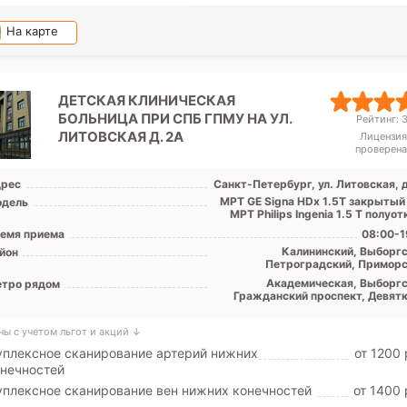
На карте
ДЕТСКАЯ КЛИНИЧЕСКАЯ
БОЛЬНИЦА ПРИ СПБ ГПМУ НА УЛ.
Рейтинг: 3
ЛИТОВСКАЯ Д. 2А
Лицензия
проверена
рес
Санкт-Петербург, ул. Литовская, 
МРТ GЕ Signa HDx 1.5Т закрытый 
дель
МРТ Philips Ingenia 1.5 Т полуотк
емя приема
08:00-1
Калининский, Выборгс
йон
Петроградский, Приморс
Централ
Академическая, Выборгс
тро рядом
Гражданский проспект, Девятк
Лесная, Петроградская, Удел
ны с учетом льгот и акций ↓
плексное сканирование артерий нижних
от 1200 
нечностей
плексное сканирование вен нижних конечностей
от 1400 