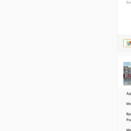
Вс
Ад
Мо
Вр
Ра
Ме