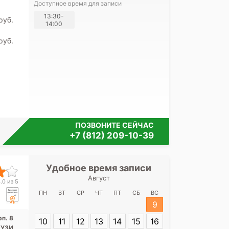
Доступное время для записи
Я согласе
13:30-
pуб.
14:00
своих перс
pуб.
ПОЗВОНИТЕ СЕЙЧАС
+7 (812) 209-10-39
Удобное время записи
Удобное 
Август
Городская бо
.0 из 5
Авангард
ПН
ВТ
СР
ЧТ
ПТ
СБ
ВС
9
Адрес:
СПб, Ав
рп. 8
10
11
12
13
14
15
16
корп. 8
 УЗИ