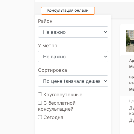
Консультация онлайн
Район
У метро
Ад
Мо
Сортировка
Вр
Ра
Ме
Круглосуточные
Це
С бесплатной
Ду
консультацией
ко
Сегодня
Ду