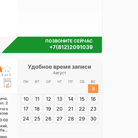
ПОЗВОНИТЕ СЕЙЧАС
+7(812)2091039
Удобное время записи
Удобное 
Август
Консультатив
.8 из 5
центр для 
ПН
ВТ
СР
ЧТ
ПТ
СБ
ВС
Дундича
9
10
11
12
13
14
15
16
ича,
Адрес:
Санкт-П
рп. 2
Дундича, 36, к
17
18
19
20
21
22
23
ытого
резов
24
25
26
27
28
29
30
0:00
кий,
Лен.
асть
ино,