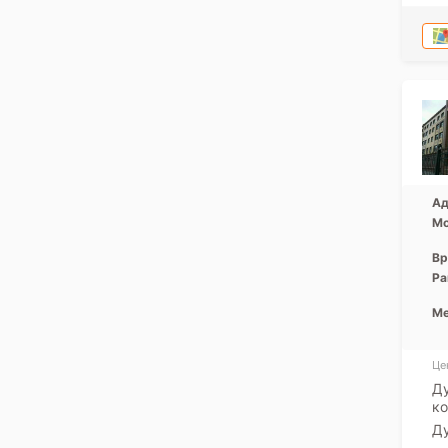
Ад
Мо
Вр
Ра
Ме
Це
Ду
ко
Ду