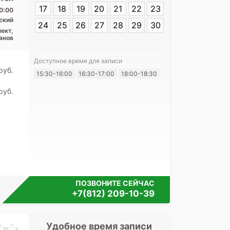
17
18
19
20
21
22
23
0:00
ский
24
25
26
27
28
29
30
ект,
анов
Доступное время для записи
pуб.
Я согласе
15:30-16:00
16:30-17:00
18:00-18:30
своих перс
pуб.
ПОЗВОНИТЕ СЕЙЧАС
+7(812) 209-10-39
Удобное время записи
Удобное 