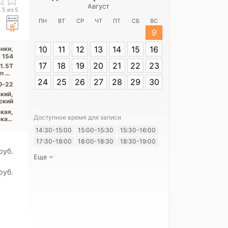
Август
Национа
.5 из 5
хирургическ
ПН
ВТ
СР
ЧТ
ПТ
СБ
ВС
Пирогова на н
9
10
11
12
13
14
15
16
нки,
154
Адрес:
Санкт-П
17
18
19
20
21
22
23
Фонтанки, 154
 1.5T
on 64
...
24
25
26
27
28
29
30
0-22
кий,
ский
кая,
Доступное время для записи
кая,
нная
14:30-15:00
15:00-15:30
15:30-16:00
ский
итут
17:30-18:00
18:00-18:30
18:30-19:00
Я согласе
pуб.
своих перс
Еще
pуб.