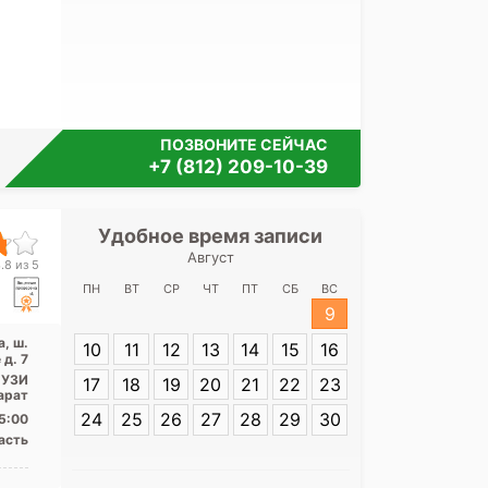
ПОЗВОНИТЕ СЕЙЧАС
+7 (812) 209-10-39
Удобное время записи
Удобное 
Август
Межрайонная 
.8 из 5
Ленингр
ПН
ВТ
СР
ЧТ
ПТ
СБ
ВС
9
Адрес:
Ленингр
а, ш.
10
11
12
13
14
15
16
Луга, ш. Ленин
д. 7
, УЗИ
17
18
19
20
21
22
23
арат
24
25
26
27
28
29
30
5:00
асть