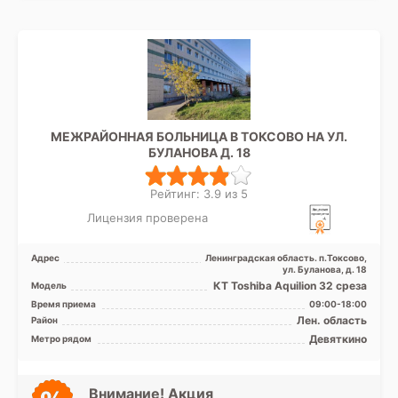
МЕЖРАЙОННАЯ БОЛЬНИЦА В ТОКСОВО НА УЛ.
БУЛАНОВА Д. 18
Рейтинг: 3.9 из 5
Лицензия проверена
Адрес
Ленинградская область. п.Токсово,
ул. Буланова, д. 18
КТ Toshiba Aquilion 32 среза
Модель
Время приема
09:00-18:00
Лен. область
Район
Девяткино
Метро рядом
Внимание! Акция