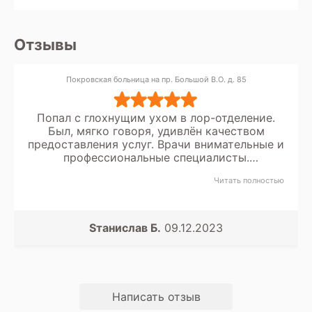
Отзывы
Покровская больница на пр. Большой В.О. д. 85
Попал с глохнущим ухом в лор-отделение.
Был, мягко говоря, удивлён качеством
предоставления услуг. Врачи внимательные и
профессиональные специалисты.
Обслуживающий персонал очень вежливый и
Читать полностью
заботливый. В отделении чисто, в палатах
тепло, жрачка, конечно, не фонтан, но и не
днище. Скажем, бывает даже вкусно.
Пролежал восемь дней как в санатории.
Sтанислав Б.
09.12.2023
Холодильник, чайник, душ. В общем остался
доволен и очень приятно удивлён. Всему
коллективу хочу сказать ОГРОМНОЕ
СПАСИБО! ?
Написать отзыв