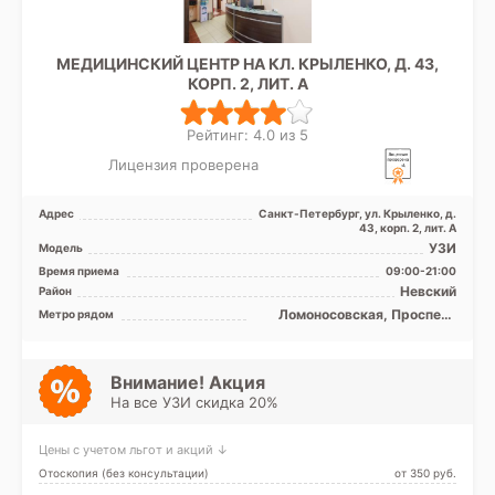
МЕДИЦИНСКИЙ ЦЕНТР НА КЛ. КРЫЛЕНКО, Д. 43,
КОРП. 2, ЛИТ. А
Рейтинг: 4.0 из 5
Лицензия проверена
Адрес
Санкт-Петербург, ул. Крыленко, д.
43, корп. 2, лит. А
УЗИ
Модель
Время приема
09:00-21:00
Невский
Район
Ломоносовская, Проспект
Метро рядом
Большевиков, Улица Дыбенко
Внимание! Акция
На все УЗИ скидка 20%
Цены с учетом льгот и акций ↓
Отоскопия (без консультации)
от 350 pуб.