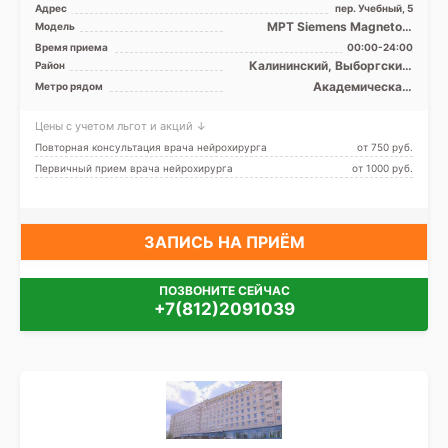
Адрес
пер. Учебный, 5
МРТ Siemens Magnetom
Модель
Espree 1.5T закрытый тип, КТ
Время приема
00:00-24:00
Siemens SOMATOM Defi ...
Калининский, Выборгский,
Район
Кронштадтский, Курортный,
Академическая,
Метро рядом
Приморский, Лен. область
Гражданский проспект,
Девяткино, Лесная, Озерки,
Цены с учетом льгот и акций ↓
Парнас, Площадь Мужества,
Политехническая, Проспект
Повторная консультация врача нейрохирурга
от 750 pуб.
Просвещения
Первичный прием врача нейрохирурга
от 1000 pуб.
ЗАПИСЬ НА ПРИЁМ
ПОЗВОНИТЕ СЕЙЧАС
+7(812)2091039