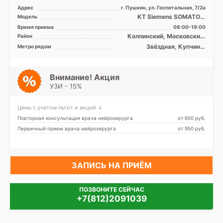
Адрес
г. Пушкин, ул. Госпитальная, 7/2а
КТ Siemens SOMATOM
Модель
Emotion 16 срезов
Время приема
08:00-19:00
Колпинский, Московский,
Район
Пушкинский, Лен. область
Звёздная, Купчино,
Метро рядом
Московская, Проспект
Ветеранов, Дунайская,
Шушары
Внимание! Акция
УЗИ - 15%
Цены с учетом льгот и акций ↓
Повторная консультация врача нейрохирурга
от 650 pуб.
Первичный прием врача нейрохирурга
от 950 pуб.
ЗАПИСЬ НА ПРИЁМ
ПОЗВОНИТЕ СЕЙЧАС
+7(812)2091039