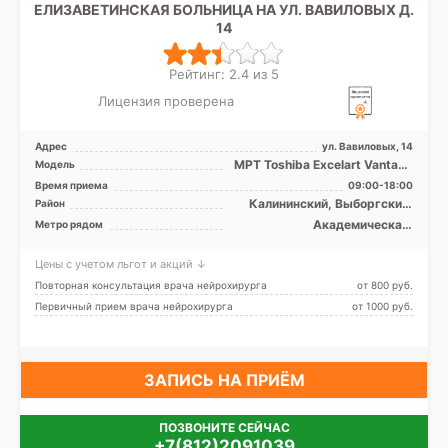
ЕЛИЗАВЕТИНСКАЯ БОЛЬНИЦА НА УЛ. ВАВИЛОВЫХ Д.
14
Рейтинг: 2.4 из 5
Лицензия проверена
Адрес
ул. Вавиловых, 14
МРТ Toshiba Excelart Vantage
Модель
Atlas X 1.5T закрытый тип,
Время приема
09:00-18:00
КТ Toshiba Aqu ...
Калининский, Выборгский,
Район
Курортный, Приморский,
Академическая,
Метро рядом
Лен. область
Гражданский проспект,
Девяткино, Озерки, Парнас,
Цены с учетом льгот и акций ↓
Пионерская, Площадь
Мужества, Политехническая,
Повторная консультация врача нейрохирурга
от 800 pуб.
Проспект Просвещения,
Первичный прием врача нейрохирурга
от 1000 pуб.
Удельная
ЗАПИСЬ НА ПРИЁМ
ПОЗВОНИТЕ СЕЙЧАС
+7(812)2091039