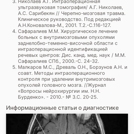
Николаев А.Г. Интраоперационная
ультразвуковая томография/ А.Г. Николаев,
А.С. Сарибекян // Черепно-мозговая травма.
Клиническое руководство. Под редакцией
А.Н.Коновалова-М., 2001. Т.2.-С.116-127.
Сафаралиев М.М. Хирургическое лечение
больных с внутримозговыми опухолями
заднелобно-теменно-височной области с
интраоперационной идентификацией
речевых центров: Дис. канд. мед. наук / М.М.
Сафаралиев СПб., 2000.-С. 24-32.
Малкаров М.С., Древаль О.Н., Борзунов А.Н. и
соавт. Методы интраоперационного
контроля при удалении внутримозговых
опухолей головного мозга. //Журнал
«Вопросы нейрохирургии им. H.H.
Бурденко». - 2010.- № З.С. 20-25.
Информационные статьи о диагностике