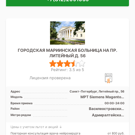
ГОРОДСКАЯ МАРИИНСКАЯ БОЛЬНИЦА НА ПР.
ЛИТЕЙНЫЙ Д. 56
Рейтинг: 3.5 из 5
Лицензия проверена
Адрес
Санкт-Петербург, Литейный пр., 56
МРТ Siemens Magentom
Модель
Avanto 1,5Т закрытый тип,
Время приема
00:00-24:00
МРТ Philips Ingenia 3Т ...
Василеостровский,
Район
Выборгский,
Адмиралтейская,
Метро рядом
Красногвардейский,
Василеостровская,
Петроградский,
Владимирская, Гостиный
Центральный
Цены с учетом льгот и акций ↓
двор, Достоевская,
Маяковская, Невский
Повторная консультация врача нейрохирурга
от 800 pуб.