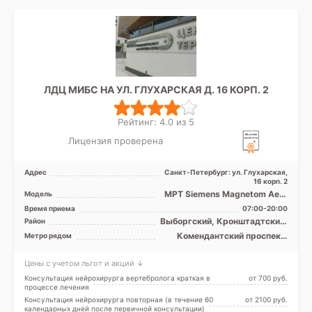
ЛДЦ МИБС НА УЛ. ГЛУХАРСКАЯ Д. 16 КОРП. 2
Рейтинг: 4.0 из 5
Лицензия проверена
Адрес
Санкт-Петербург: ул. Глухарская,
16 корп. 2
МРТ Siemens Magnetom Aera
Модель
1.5T закрытого типа, УЗИ
Время приема
07:00-20:00
Выборгский, Кронштадтский,
Район
Курортный, Приморский,
Комендантский проспект,
Метро рядом
Лен. область
Озерки, Парнас, Пионерская,
Старая Деревня, Беговая
Цены с учетом льгот и акций ↓
Консультация нейрохирурга вертебролога краткая в
от 700 pуб.
процессе лечения
Консультация нейрохирурга повторная (в течение 60
от 2100 pуб.
календарных дней после первичной консультации)