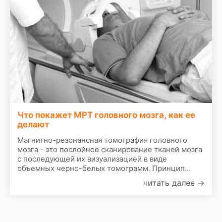
Что покажет МРТ головного мозга, как ее
делают
Магнитно-резонансная томография головного
мозга - это послойное сканирование тканей мозга
с последующей их визуализацией в виде
объемных черно-белых томограмм. Принцип
работы МР-томографа строится на эффекте
читать далее
→
ядерного магнитного резонанса. МРТ аппарат
состоит из диагностического стола, сканирующей
установки со встроенным мощным магнитом и
компьютера для обработки данных. Когда голова