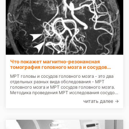
Что покажет магнитно-резонансная
томография головного мозга и сосудов
головного мозга
МРТ головы и сосудов головного мозга - это два
отдельных разных вида обследования - МРТ
головного мозга и МРТ сосудов головного мозга.
Методика проведения МРТ исследования сосудов
и мозга похожи. Разницу составляют программы,
читать далее
→
которые выставляются в компьютере томографа
при этих исследованиях.