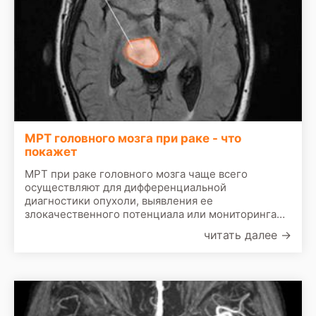
МРТ головного мозга при раке - что
покажет
МРТ при раке головного мозга чаще всего
осуществляют для дифференциальной
диагностики опухоли, выявления ее
злокачественного потенциала или мониторинга
эффективности лечения. Первичная диагностика
читать далее
→
рака головного мозга потребует проведения МРТ
головного мозга с контрастом желательно на
томографе с индукцией магнитного поля не менее
1.5 Тесла и последующей консультации онколога.