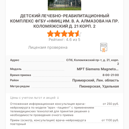
ДЕТСКИЙ ЛЕЧЕБНО-РЕАБИЛИТАЦИОННЫЙ
КОМПЛЕКС ФГБУ «НМИЦ ИМ. В. А. АЛМАЗОВА НА ПР.
КОЛОМЯЖСКИЙ Д. 21 КОРП. 2
Рейтинг: 4.6 из 5
Лицензия проверена
Адрес
СПб, Коломяжский пр-т, д. 21, корп.
2
МРТ Siemens Magnetom
Модель
Magnetom Espree 1.5 Тесла,
Время приема
8:00-21:00
КТ Philips Ingenuity E ...
Приморский, Лен. область
Район
Пионерская, Удельная
Метро рядом
Цены с учетом льгот и акций ↓
Отложенная информационная консультация врача-
от 250 pуб.
нейрохирурга по модели "врач -пациент" с применением
телемедицинских технологий для принятия решения о
необходимости проведения очного приема
Прием (осмотр, консультация) врача-нейрохирурга
от 1100 pуб.
повторный