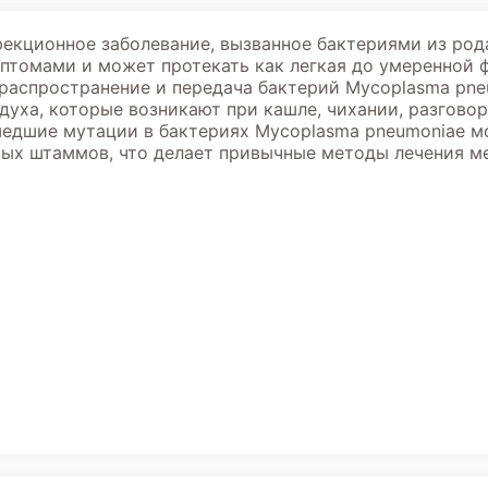
екционное заболевание, вызванное бактериями из род
птомами и может протекать как легкая до умеренной 
аспространение и передача бактерий Mycoplasma pneu
духа, которые возникают при кашле, чихании, разговор
дшие мутации в бактериях Mycoplasma pneumoniae мо
вых штаммов, что делает привычные методы лечения м