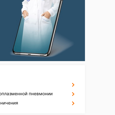
коплазменной пневмонии
аничения