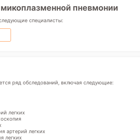
и микоплазменной пневмонии
 следующие специалисты:
ется ряд обследований, включая следующие:
ий легких
хоскопия
х
ия артерий легких
я легких