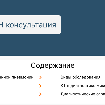
 консультация
Содержание
менной пневмонии
Виды обследования
КТ в диагностике ми
Диагностические огр