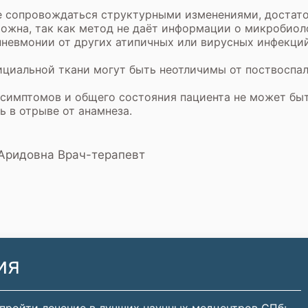
е сопровождаться структурными изменениями, достато
ожна, так как метод не даёт информации о микробиол
евмонии от других атипичных или вирусных инфекций
циальной ткани могут быть неотличимы от поствоспа
симптомов и общего состояния пациента не может бы
ь в отрыве от анамнеза.
Аридовна Врач-терапевт
ия
 пройти лечение в лучших научных медцентров СПб: