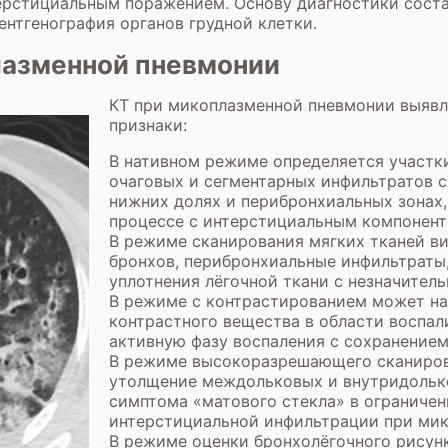
рстициальным поражением. Основу диагностики соста
ентгенография органов грудной клетки.
лазменной пневмонии
КТ при микоплазменной пневмонии выяв
признаки:
В нативном режиме определяется участк
очаговых и сегментарных инфильтратов 
нижних долях и перибронхиальных зонах,
процессе с интерстициальным компонент
В режиме сканирования мягких тканей в
бронхов, перибронхиальные инфильтраты,
уплотнения лёгочной ткани с незначите
В режиме с контрастированием может на
контрастного вещества в области воспали
активную фазу воспаления с сохранением
В режиме высокоразрешающего сканиров
утолщение междольковых и внутридолько
симптома «матового стекла» в ограничен
интерстициальной инфильтрации при мик
В режиме оценки бронхолёгочного рисун