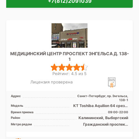
+7(812)2091039
МЕДИЦИНСКИЙ ЦЕНТР ПРОСПЕКТ ЭНГЕЛЬСА Д. 138-
1
Рейтинг: 4.5 из 5
Лицензия проверена
Адрес
Санкт-Петербург, пр. Энгельса,
138-1
КТ Toshiba Аquilion 64 среза,
Модель
МРТ Toshiba Titan 1.5T
Время приема
09:00-22:00
полуоткрытого тип ...
Калининский, Выборгский
Район
Гражданский проспект,
Метро рядом
Девяткино, Озерки, Парнас,
Площадь Мужества,
Политехническая, Проспект