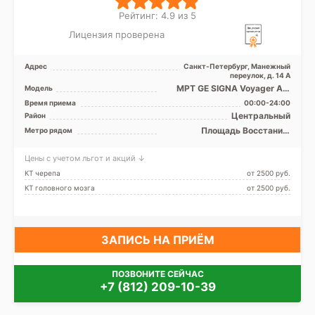
Рейтинг: 4.9 из 5
Лицензия проверена
Адрес
Санкт-Петербург, Манежный
переулок, д. 14 А
МРТ GE SIGNA Voyager AIR
Модель
Edition 1.5 Tесла
Время приема
00:00-24:00
полуоткрытый, КТ GE Revolut
Центральный
Район
...
Площадь Восстания,
Метро рядом
Чернышевская
Цены с учетом льгот и акций ↓
КТ черепа
от 2500 pуб.
КТ головного мозга
от 2500 pуб.
ЗАПИСЬ НА ПРИЁМ
ПОЗВОНИТЕ СЕЙЧАС
+7 (812) 209-10-39