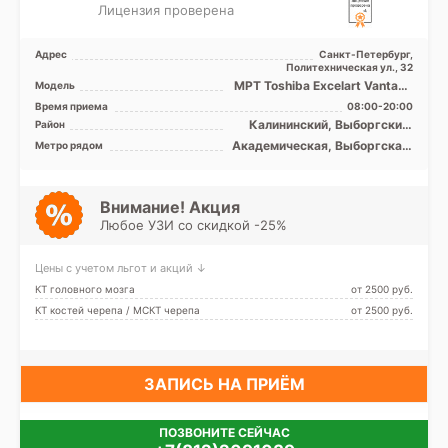
Лицензия проверена
Адрес
Санкт-Петербург,
Политехническая ул., 32
МРТ Toshiba Excelart Vantage
Модель
1.5T закрытый тип, КТ
Время приема
08:00-20:00
Toshiba Aquilion 32 ...
Калининский, Выборгский,
Район
Красногвардейский,
Академическая, Выборгская,
Метро рядом
Петроградский, Приморский
Гражданский проспект,
Девяткино, Комендантский
проспект, Озерки, Парнас,
Пионерская, Площадь
Внимание! Акция
Мужества, Политехническая,
Любое УЗИ со скидкой -25%
Проспект Просвещения,
Удельная
Цены с учетом льгот и акций ↓
КТ головного мозга
от 2500 pуб.
КТ костей черепа / МСКТ черепа
от 2500 pуб.
ЗАПИСЬ НА ПРИЁМ
ПОЗВОНИТЕ СЕЙЧАС