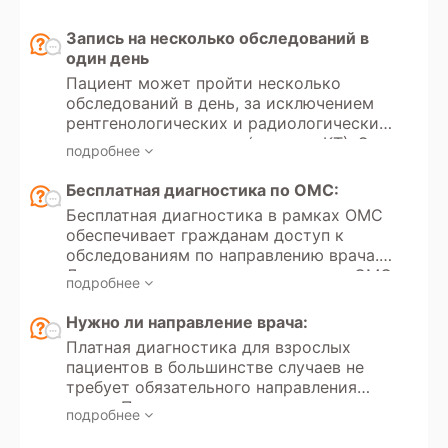
Запись на несколько обследований в
один день
Пациент может пройти несколько
обследований в день, за исключением
рентгенологических и радиологических
методов диагностики (рентген, КТ). Эти
подробнее
исследования используют
ионизирующее излучение, и существует
Бесплатная диагностика по ОМС:
ограничение по дозе разрешенного
Бесплатная диагностика в рамках ОМС
облучения в диагностических целях.
обеспечивает гражданам доступ к
Максимальная разрешенная доза
обследованиям по направлению врача.
облучения для пациента в год
Для организации лечения в рамках ОМС
составляет 1 мЗв (миллизиверт).
подробнее
Вам необходимо предоставить
Частота и количество таких
следующие документы: паспорт,
Нужно ли направление врача:
обследований зависят от клинической
актуальный номер полиса (ЕНП),СНИЛС
необходимости и состояния пациента.
Платная диагностика для взрослых
(при наличии), направление от лечащего
Для исследований с контрастом также
пациентов в большинстве случаев не
врача (с обязательным указанием
существуют ограничения. Контрастные
требует обязательного направления
лечебного учреждения и фамилии
вещества могут вызывать
врача. Пациент самостоятельно может
врача). Запись осуществляется через
подробнее
аллергические реакции или увеличивать
инициировать обследование. Для
районную поликлинику или на сайте
нагрузку на почки, особенно у людей с
проведения платной диагностики