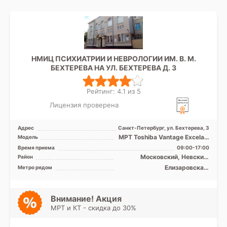
НМИЦ ПСИХИАТРИИ И НЕВРОЛОГИИ ИМ. В. М.
БЕХТЕРЕВА НА УЛ. БЕХТЕРЕВА Д. 3
Рейтинг: 4.1 из 5
Лицензия проверена
Адрес
Санкт-Петербург, ул. Бехтерева, 3
МРТ Toshiba Vantage Excelart
Модель
XGV 1.5T закрытый тип, КТ
Время приема
09:00-17:00
Philips BRILLIA ...
Московский, Невский,
Район
Фрунзенский, Центральный
Елизаровская,
Метро рядом
Ломоносовская,
Международная, Обводный
канал, Площадь Александра
Невского, Дунайская
Внимание! Акция
МРТ и КТ - скидка до 30%