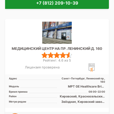
+7 (812) 209-10-39
МЕДИЦИНСКИЙ ЦЕНТР НА ПР. ЛЕНИНСКИЙ Д. 160
Рейтинг: 4.6 из 5
Лицензия проверена
Адрес
Санкт-Петербург, Ленинский пр.,
160
МРТ GE Healthcare Brivo
Модель
MR355 1.5Т закрытый тип,
Время приема
08:00-22:00
КТ GЕ Optima CT 520 1 ...
Кировский, Красносельский,
Район
Колпинский, Московский,
Звёздная, Кировский завод,
Метро рядом
Пушкинский, Лен. область
Ленинский проспект,
Московская, Московские
ворота, Парк Победы,