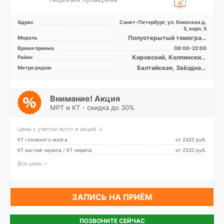
Адрес
Санкт-Петербург, ул. Киевская д.
5, корп. 5
Полуоткрытый томограф
Модель
МРТ SIGNA Voyager 1.5 Тесла,
Время приема
08:00-22:00
КТ Revolution EVO 1 ...
Кировский, Колпинский,
Район
Московский, Невский,
Балтийская, Звёздная,
Метро рядом
Пушкинский, Фрунзенский,
Кировский завод, Ленинский
Центральный, Лен. область
проспект, Московская,
Московские ворота,
Обводный канал, Парк
Внимание! Акция
Победы, Технологический
МРТ и КТ - скидка до 30%
институт, Фрунзенская,
Электросила, Шушары,
Заставская
Цены с учетом льгот и акций ↓
КТ головного мозга
от 2420 pуб.
КТ костей черепа / КТ черепа
от 2520 pуб.
Все цены
ЗАПИСЬ НА ПРИЁМ
ПОЗВОНИТЕ СЕЙЧАС