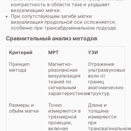
контрастность в области таза и ухудшает
визуализацию матки.
При сопутствующем загибе матки
визуализация продольной оси осложняется,
особенно при трансабдоминальном подходе.
Сравнительный анализ методов
Критерий
МРТ
УЗИ
Принцип
Магнитно-
Отражение
метода
резонансная
ультразвуковых
визуализация
волн от
тканей по
границ
сигнальным
анатомических
характеристикам
структур
Размеры и
Точно
Длина и
объём матки
измеряются в
толщина
трёхмерной
измеряются
проекции,
при
включая
трансвагинально