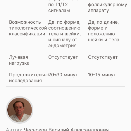
по Т1/Т2
фолликулярному
сигналам
аппарату
Возможность
Да, по форме,
Да, по длине,
типологической
соотношению
форме и
классификации
тела и шейки,
положению
и сигналу от
шейки и тела
эндометрия
Лучевая
Отсутствует
Отсутствует
нагрузка
Продолжительность
20–30 минут
10–15 минут
исследования
Автор:
Чесноков Василий Александрович,