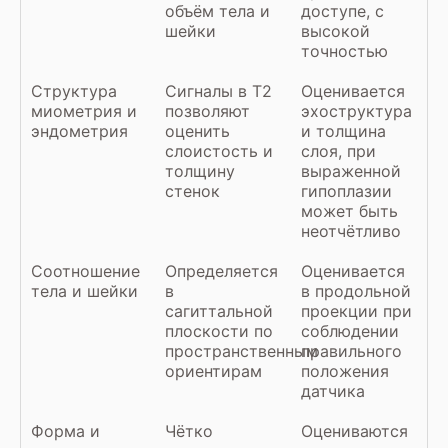
объём тела и
доступе, с
шейки
высокой
точностью
Структура
Сигналы в Т2
Оценивается
миометрия и
позволяют
эхоструктура
эндометрия
оценить
и толщина
слоистость и
слоя, при
толщину
выраженной
стенок
гипоплазии
может быть
неотчётливо
Соотношение
Определяется
Оценивается
тела и шейки
в
в продольной
сагиттальной
проекции при
плоскости по
соблюдении
пространственным
правильного
ориентирам
положения
датчика
Форма и
Чётко
Оцениваются