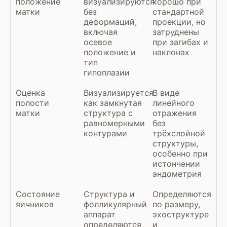
положение
визуализируются
хорошо при
матки
без
стандартной
деформаций,
проекции, но
включая
затруднены
осевое
при загибах и
положение и
наклонах
тип
гипоплазии
Оценка
Визуализируется
В виде
полости
как замкнутая
линейного
матки
структура с
отражения
равномерными
без
контурами
трёхслойной
структуры,
особенно при
истончении
эндометрия
Состояние
Структура и
Определяются
яичников
фолликулярный
по размеру,
аппарат
эхоструктуре
определяются
и