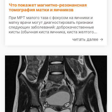
Что покажет магнитно-резонансная
томография матки и яичников
При МРТ малого таза с фокусом на яичники и
матку врачи могут диагностировать признаки
следующих заболеваний: доброкачественные
кисты (обычная киста яичника, киста желтого
тела, параовариальная киста, гидросальпинкс,
читать далее
→
цистаденома); эндометриома; дермоидная киста;
киста брюшины; кистозная тератома; аденомиоз,
фиброма; карцинома, кистома яичника; миома
матки; поликистоз яичников.