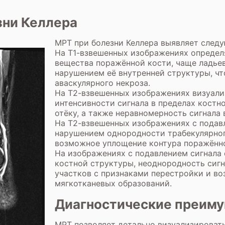
зни Келлера
МРТ при болезни Келлера выявляет след
На Т1-взвешенных изображениях определя
вещества поражённой кости, чаще ладье
нарушением её внутренней структуры, чт
аваскулярного некроза.
На Т2-взвешенных изображениях визуали
интенсивности сигнала в пределах костн
отёку, а также неравномерность сигнала 
На Т2-взвешенных изображениях с подав
нарушением однородности трабекулярног
возможное уплощение контура поражённо
На изображениях с подавлением сигнала
костной структуры, неоднородность сигн
участков с признаками перестройки и 
мягкотканевых образований.
Диагностические преим
МРТ позволяет детально визуализироват