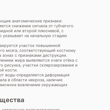
ующие анатомические признаки:
ется снижение сигнала от губчатого
видной или второй плюсневой, с
о указывает на начальную стадию
зируется участок повышенной
ого мозга, соответствующий костному
в зонах с признаками деструкции.
лением жира выявляются очаги отёка с
о рисунка, участки склерозирования и
й кости.
 от воды определяется деформация
ала в области некроза, наличие
возможное вовлечение окружающих
ущества
ь следующие диагностические