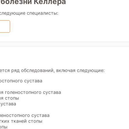
и болезни Келлера
 следующие специалисты:
ется ряд обследований, включая следующие:
остопного сустава
ы
я голеностопного сустава
ия стопы
сустава
леностопного сустава
гких тканей стопы
опы