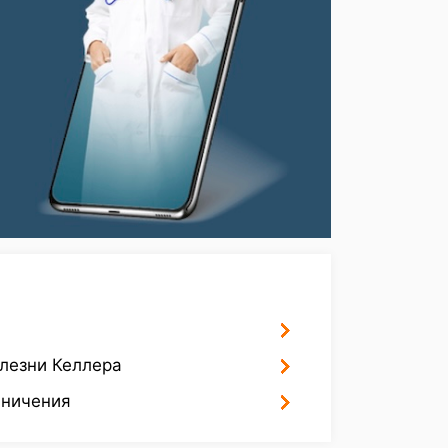
лезни Келлера
аничения