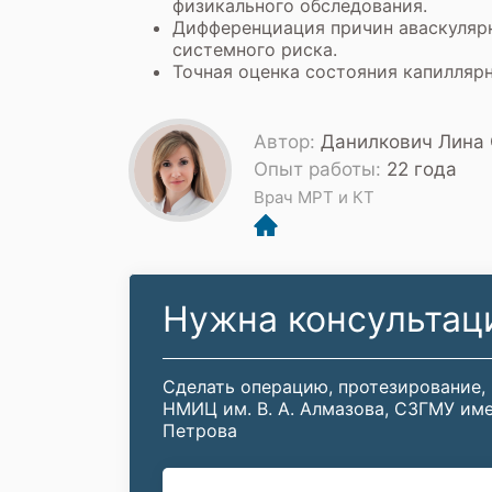
физикального обследования.
Дифференциация причин аваскулярн
системного риска.
Точная оценка состояния капилляр
Автор:
Данилкович Лина 
Опыт работы:
22 года
Врач МРТ и КТ
Нужна консультац
Сделать операцию, протезирование,
НМИЦ им. В. А. Алмазова, СЗГМУ име
Петрова