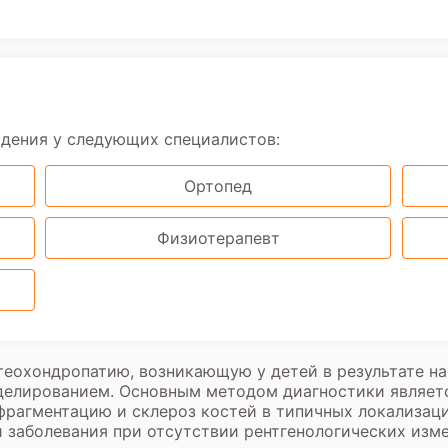
юдения у следующих специалистов:
Ортопед
Физиотерапевт
теохондропатию, возникающую у детей в результате н
елированием. Основным методом диагностики являетс
фрагментацию и склероз костей в типичных локализац
 заболевания при отсутствии рентгенологических изм