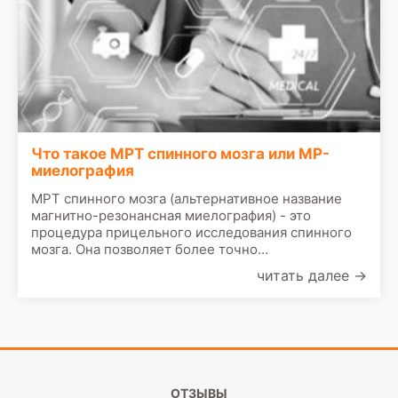
Что такое МРТ спинного мозга или МР-
миелография
МРТ спинного мозга (альтернативное название
магнитно-резонансная миелография) - это
процедура прицельного исследования спинного
мозга. Она позволяет более точно
диагностировать разного рода патологии
читать далее
→
спинного мозга. Чаще всего ее проводят как
дополнительное обследование к МРТ
позвоночника или как часть МРТ центральной
нервной системы.
ОТЗЫВЫ