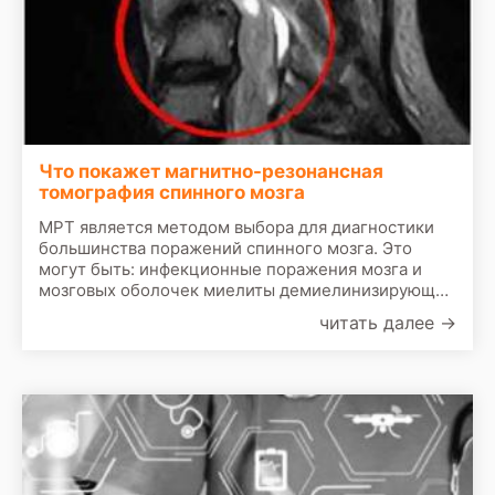
Что покажет магнитно-резонансная
томография спинного мозга
МРТ является методом выбора для диагностики
большинства поражений спинного мозга. Это
могут быть: инфекционные поражения мозга и
мозговых оболочек миелиты демиелинизирующие
заболевания опухолевые поражения и стенозы
читать далее
→
инфакт спиннного мозга.