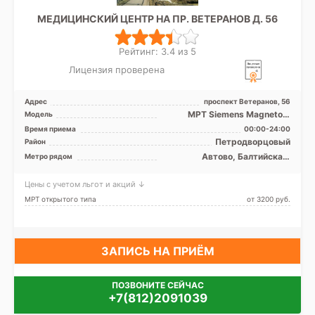
МЕДИЦИНСКИЙ ЦЕНТР НА ПР. ВЕТЕРАНОВ Д. 56
Рейтинг: 3.4 из 5
Лицензия проверена
Адрес
проспект Ветеранов, 56
МРТ Siemens Magnetom
Модель
Concerto 0.2T открытый тип
Время приема
00:00-24:00
Петродворцовый
Район
Автово, Балтийская,
Метро рядом
Кировский завод, Ленинский
проспект, Московская,
Цены с учетом льгот и акций ↓
Нарвская, Проспект
Ветеранов
МРТ открытого типа
от 3200 pуб.
ЗАПИСЬ НА ПРИЁМ
ПОЗВОНИТЕ СЕЙЧАС
+7(812)2091039