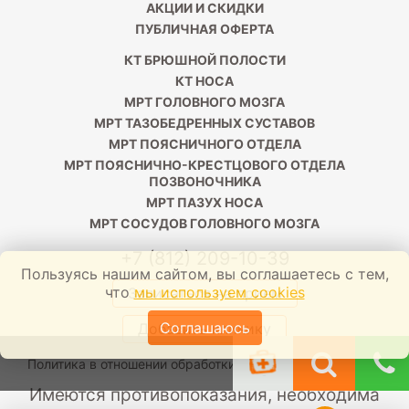
АКЦИИ И СКИДКИ
ПУБЛИЧНАЯ ОФЕРТА
КТ БРЮШНОЙ ПОЛОСТИ
КТ НОСА
МРТ ГОЛОВНОГО МОЗГА
МРТ ТАЗОБЕДРЕННЫХ СУСТАВОВ
МРТ ПОЯСНИЧНОГО ОТДЕЛА
МРТ ПОЯСНИЧНО-КРЕСТЦОВОГО ОТДЕЛА
ПОЗВОНОЧНИКА
МРТ ПАЗУХ НОСА
МРТ СОСУДОВ ГОЛОВНОГО МОЗГА
+7 (812) 209-10-39
Пользуясь нашим сайтом, вы соглашаетесь с тем,
что
мы используем cookies
Записаться на прием
Соглашаюсь
Добавить клинику
Политика в отношении обработки персональных данных
Имеются противопоказания, необходима