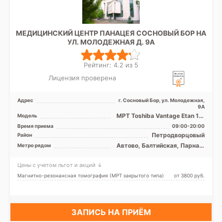
МЕДИЦИНСКИЙ ЦЕНТР ПАНАЦЕЯ СОСНОВЫЙ БОР НА
УЛ. МОЛОДЕЖНАЯ Д. 9А
Рейтинг: 4.2 из 5
Лицензия проверена
Адрес
г. Сосновый Бор, ул. Молодежная,
9А
МРТ Toshiba Vantage Etan 1.5
Модель
Тесла закрытого типа, УЗИ
Время приема
09:00-20:00
Saote
Петродворцовый
Район
Автово, Балтийская, Парнас,
Метро рядом
Проспект Ветеранов
Цены с учетом льгот и акций ↓
Магнитно-резонансная томография (МРТ закрытого типа)
от 3800 pуб.
ЗАПИСЬ НА ПРИЁМ