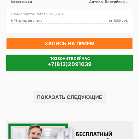
Автово, Балтийская,
Метро рядом
Кировский завод, Ленинский
проспект, Московская,
Цены с учетом льгот и акций ↓
Нарвская, Проспект
Ветеранов
МРТ закрытого типа
от 4000 pуб.
ЗАПИСЬ НА ПРИЁМ
ПОЗВОНИТЕ СЕЙЧАС
+7(812)2091039
ПОКАЗАТЬ СЛЕДУЮЩИЕ