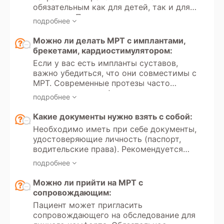
Кроме того, в России доступно
обязательным как для детей, так и для
прохождение МРТ по программам
взрослых. Пациент может
добровольного медицинского
подробнее
самостоятельно принять решение о
страхования (ДМС).
прохождении обследования и пройти
Можно ли делать МРТ с имплантами,
его в частной клинике на платной
брекетами, кардиостимулятором:
основе.
Если у вас есть импланты суставов,
важно убедиться, что они совместимы с
МРТ. Современные протезы часто
изготовлены из неферромагнитных
подробнее
материалов, но перед обследованием
следует уточнить у врача или в центре
Какие документы нужно взять с собой:
МРТ, имеют ли они ограничения по
Необходимо иметь при себе документы,
воздействию магнитного поля. Ношение
удостоверяющие личность (паспорт,
брекетов и наличие зубных имплантов
водительские права). Рекомендуется
не является противопоказанием для
иметь направление врача с указанием
МРТ, так как они обычно не влияют на
подробнее
цели обследования и минимальных
результаты сканирования. Однако
требований к протоколам. Для оценки
Можно ли прийти на МРТ с
металлические компоненты могут
динамики состояния следует принести
сопровождающим:
немного искажать изображения,
результаты предыдущих обследований.
особенно если исследуется область
Пациент может пригласить
головы и шеи. Важно предупредить
сопровождающего на обследование для
оператора о наличии брекетов или