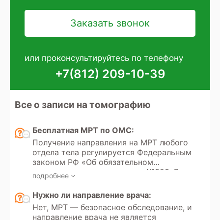
или проконсультируйтесь по телефону
+7(812) 209-10-39
Все о записи на томографию
Бесплатная МРТ по ОМС:
Получение направления на МРТ любого
отдела тела регулируется Федеральным
законом РФ «Об обязательном
медицинском страховании» №323. В
подробнее
этом законе указаны все медицинские
услуги, покрываемые полисом ОМС,
Нужно ли направление врача:
который выдается каждому гражданину
Нет, МРТ — безопасное обследование, и
РФ с рождения или при необходимости.
направление врача не является