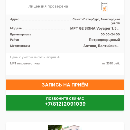
Лицензия проверена
Адрес
Санкт-Петербург, Авангардная
ул.,14
МРТ GE SIGNA Voyager 1.5 Т
Модель
закрытого типа, КТ Siemens
Время приема
00:00-24:00
Somatom Difiniti ...
Петродворцовый
Район
Автово, Балтийская,
Метро рядом
Кировский завод,
Московская, Нарвская,
Цены с учетом льгот и акций ↓
Проспект Ветеранов
МРТ открытого типа
от 3510 pуб.
ЗАПИСЬ НА ПРИЁМ
ПОЗВОНИТЕ СЕЙЧАС
+7(812)2091039